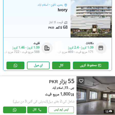
بحریہ ٹاؤن - اسلام آباد
Ivory
قیمت کا آغاز
68 لاکھ
PKR
دکانات
فلیٹ
1.09 کروڑ
-
2.4 کروڑ
1.09 کروڑ
-
1.46 کروڑ
171 مربع فیٹ
-
469 مربع فیٹ
588 مربع فیٹ
-
722 مربع فیٹ
محفوظ کریں
کال
ای میل
55 ہزار
PKR
جی ۔ 15, اسلام آباد
1,800 مربع فیٹ
شامل کی:2 ہفتے پہل
(تبدیلی کی گئی:3 دن پہلے)
ایس ایم ایس
کال
13