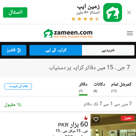
زمین اپپ
انسٹال
انسٹالز +4 ملین
خریدیے
کرایہ کے لیے
فلٹرز
7 جی ۔ 15 میں دفاتر کرایہ پر دستیاب
کمرشل تمام
دکانات
دفاتر
مقام کی فہرست
)
7
(
)
8
(
)
17
(
7 میں سے 1 سے 7 تک دفاتر
مقبول
مقبول
60 ہزار
PKR
جی ۔ 15 مرکز, جی ۔ 15