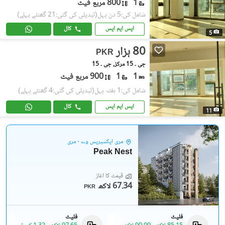
1
800 مربع فیٹ
شامل کی:5 دن پہل
(تبدیلی کی گئی:21 گھنٹے پہلے)
ایس ایم ایس
کال
5
80 ہزار
PKR
جی ۔ 15 مرکز, جی ۔ 15
1
1
900 مربع فیٹ
شامل کی:1 ہفتہ پہل
(تبدیلی کی گئی:4 گھنٹے پہلے)
ایس ایم ایس
کال
11
مری ایکسپریس وے - مری
Peak Nest
قیمت کا آغاز
67.34 لاکھ
PKR
فلیٹ
فلیٹ