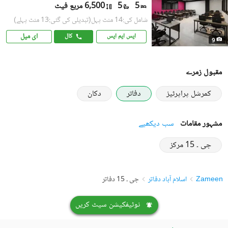
5
5
6,500 مربع فیٹ
شامل کی:14 منٹ پہل
(تبدیلی کی گئی:13 منٹ پہلے)
ای میل
ایس ایم ایس
کال
9
مقبول زمرے
کمرشل پراپرٹیز
دفاتر
دکان
مشہور مقامات
سب دیکھیے
جی ۔ 15 مرکز
Zameen
اسلام آباد دفاتر
جی ۔ 15 دفاتر
نوٹیفکیشن سیٹ کریں