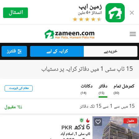
زمین اپپ
انسٹال
انسٹالز +4 ملین
خریدیے
کرایہ کے لیے
فلٹرز
15 ٹاپ سٹی 1 میں دفاتر کرایہ پر دستیاب
کمرشل تمام
دفاتر
دکانات
مقام کی فہرست
)
14
(
)
15
(
)
30
(
15 میں سے 1 سے 15 تک دفاتر
مقبول
مقبول
6 لاکھ
PKR
ٹاپ سٹی 1, اسلام آباد