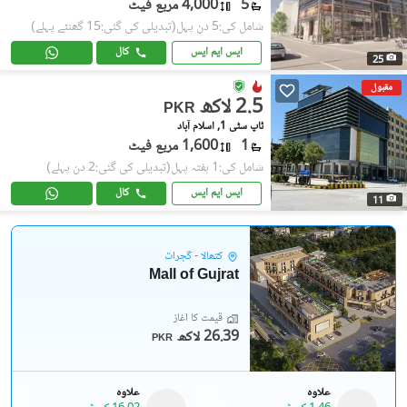
5
4,000 مربع فیٹ
شامل کی:5 دن پہل
(تبدیلی کی گئی:15 گھنٹے پہلے)
ایس ایم ایس
کال
25
مقبول
2.5 لاکھ
PKR
ٹاپ سٹی 1, اسلام آباد
1
1,600 مربع فیٹ
شامل کی:1 ہفتہ پہل
(تبدیلی کی گئی:2 دن پہلے)
ایس ایم ایس
کال
11
کتھالا - گجرات
Mall of Gujrat
قیمت کا آغاز
26.39 لاکھ
PKR
علاوہ
علاوہ