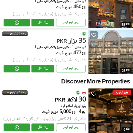
ٹاپ سٹی 1 - کنور معیز بلاک, ٹاپ سٹی 1
450 مربع فیٹ
شامل کی:4 مہینے پہل
(تبدیلی کی گئی:1 دن پہلے)
ایس ایم ایس
کال
38
ٹائیٹینیم
35 ہزار
PKR
ٹاپ سٹی 1 - کنور معیز بلاک, ٹاپ سٹی 1
477 مربع فیٹ
شامل کی:4 مہینے پہل
(تبدیلی کی گئی:1 دن پہلے)
ایس ایم ایس
کال
26
Discover More Properties
ٹائیٹینیم
مقبول ترین
30 لاکھ
PKR
بلیو ایریا, اسلام آباد
4
5,000 مربع فیٹ
شامل کی:21 گھنٹے پہل
(تبدیلی کی گئی:21 گھنٹے پہلے)
ایس ایم ایس
کال
6