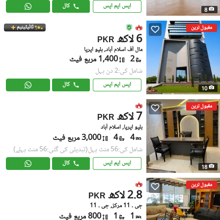
ایس ایم ایس
کال
8
ٹائیٹینیم
مقبول ترین
6 لاکھ
PKR
مال آف اسلام آباد, بلیو ایریا
2
1,400 مربع فیٹ
شامل کی:2 دن پہل
ایس ایم ایس
کال
10
مقبول ترین
7 لاکھ
PKR
بلیو ایریا, اسلام آباد
4
4
3,000 مربع فیٹ
شامل کی:56 منٹ پہل
(تبدیلی کی گئی:56 منٹ پہلے)
ایس ایم ایس
کال
18
مقبول ترین
2.8 لاکھ
PKR
جی ۔ 11 مرکز, جی ۔ 11
1
1
800 مربع فیٹ