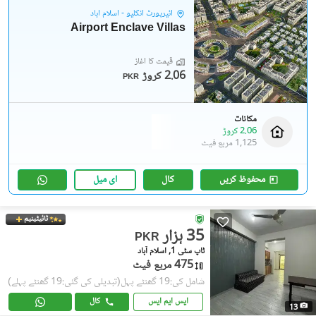
ائیرپورٹ انکلیو - اسلام آباد
Airport Enclave Villas
قیمت کا آغاز
2.06 کروڑ
PKR
مکانات
2.06 کروڑ
1,125 مربع فیٹ
محفوظ کریں
کال
ای میل
ٹائیٹینیم
35 ہزار
PKR
ٹاپ سٹی 1, اسلام آباد
475 مربع فیٹ
شامل کی:19 گھنٹے پہل
(تبدیلی کی گئی:19 گھنٹے پہلے)
ایس ایم ایس
کال
13