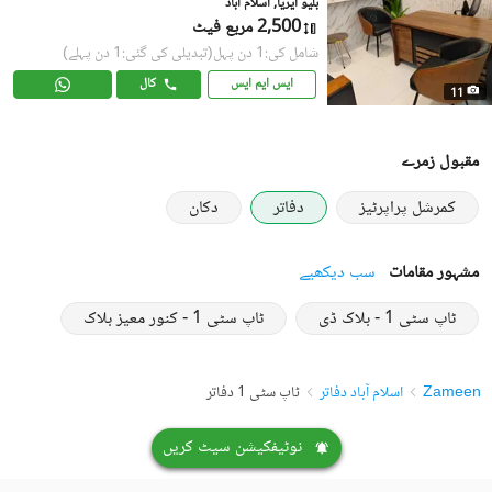
بلیو ایریا, اسلام آباد
2,500 مربع فیٹ
شامل کی:1 دن پہل
(تبدیلی کی گئی:1 دن پہلے)
ایس ایم ایس
کال
11
مقبول زمرے
کمرشل پراپرٹیز
دفاتر
دکان
مشہور مقامات
سب دیکھیے
ٹاپ سٹی 1 - بلاک ڈی
ٹاپ سٹی 1 - کنور معیز بلاک
Zameen
اسلام آباد دفاتر
ٹاپ سٹی 1 دفاتر
نوٹیفکیشن سیٹ کریں