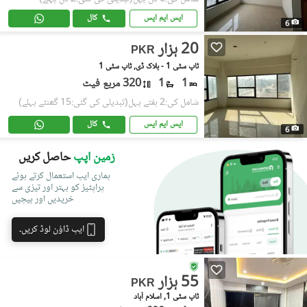
ایس ایم ایس
کال
6
20 ہزار
PKR
ٹاپ سٹی 1 - بلاک ڈی, ٹاپ سٹی 1
1
1
320 مربع فیٹ
شامل کی:2 ہفتے پہل
(تبدیلی کی گئی:15 گھنٹے پہلے)
ایس ایم ایس
کال
6
زمین اپپ
حاصل کریں
ہماری ایپ استعمال کرتے ہوئے
پراپٹیز کو بہتر اور تیزی سے
خریدیں اور بیچیں
ایپ ڈاؤن لوڈ کریں۔
55 ہزار
PKR
ٹاپ سٹی 1, اسلام آباد