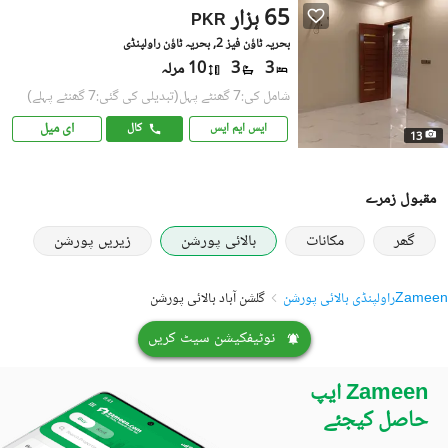
65 ہزار
PKR
بحریہ ٹاؤن فیز 2, بحریہ ٹاؤن راولپنڈی
3
3
10 مرلہ
شامل کی:7 گھنٹے پہل
(تبدیلی کی گئی:7 گھنٹے پہلے)
ای میل
ایس ایم ایس
کال
13
مقبول زمرے
گھر
مکانات
بالائی پورشن
زیریں پورشن
Zameen
راولپنڈی بالائی پورشن
گلشن آباد بالائی پورشن
نوٹیفکیشن سیٹ کریں
Zameen ایپ
حاصل کیجئے