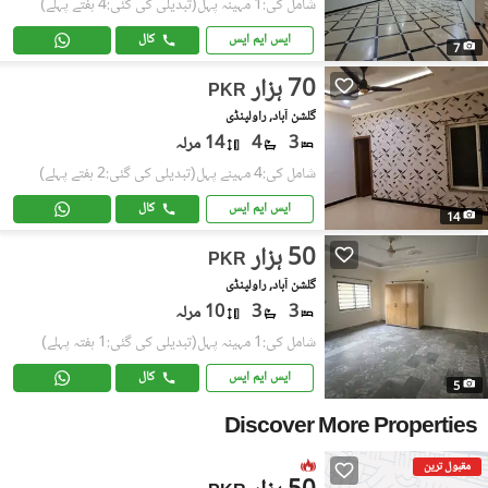
شامل کی:1 مہینہ پہل
(تبدیلی کی گئی:4 ہفتے پہلے)
ایس ایم ایس
کال
7
70 ہزار
PKR
گلشن آباد, راولپنڈی
3
4
14 مرلہ
شامل کی:4 مہینے پہل
(تبدیلی کی گئی:2 ہفتے پہلے)
ایس ایم ایس
کال
14
50 ہزار
PKR
گلشن آباد, راولپنڈی
3
3
10 مرلہ
شامل کی:1 مہینہ پہل
(تبدیلی کی گئی:1 ہفتہ پہلے)
ایس ایم ایس
کال
5
Discover More Properties
مقبول ترین