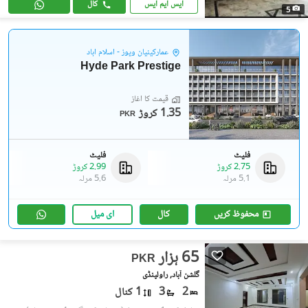
ایس ایم ایس
کال
5
عمارکینیان ویوز - اسلام آباد
Hyde Park Prestige
قیمت کا آغاز
1.35 کروڑ
PKR
فلیٹ
فلیٹ
2.75 کروڑ
2.99 کروڑ
5.1 مرلہ
5.6 مرلہ
محفوظ کریں
کال
ای میل
65 ہزار
PKR
گلشن آباد, راولپنڈی
2
3
1 کنال