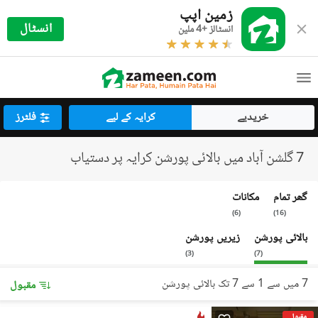
زمین اپپ
انسٹال
انسٹالز +4 ملین
خریدیے
کرایہ کے لیے
فلٹرز
7 گلشن آباد میں بالائی پورشن کرایہ پر دستیاب
گھر تمام
مکانات
)
6
(
)
16
(
بالائی پورشن
زیریں پورشن
)
3
(
)
7
(
7 میں سے 1 سے 7 تک بالائی پورشن
مقبول
مقبول