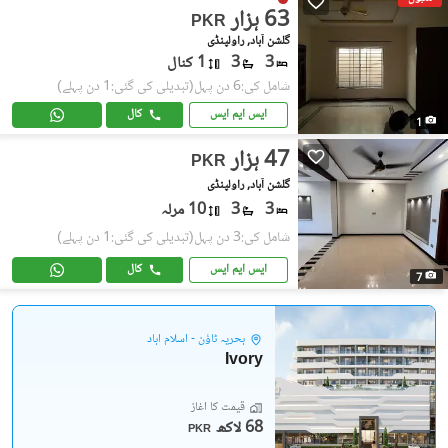
63 ہزار
PKR
گلشن آباد, راولپنڈی
3
3
1 کنال
شامل کی:6 دن پہل
(تبدیلی کی گئی:1 دن پہلے)
ایس ایم ایس
کال
1
47 ہزار
PKR
گلشن آباد, راولپنڈی
3
3
10 مرلہ
شامل کی:3 دن پہل
(تبدیلی کی گئی:1 دن پہلے)
ایس ایم ایس
کال
7
بحریہ ٹاؤن - اسلام آباد
Ivory
قیمت کا آغاز
68 لاکھ
PKR