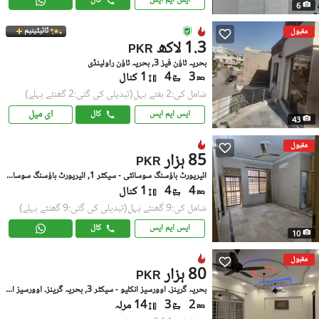
ایس ایم ایس
کال
6
ٹائیٹینیم
مقبول
1.3 لاکھ
PKR
بحریہ ٹاؤن فیز 3, بحریہ ٹاؤن راولپنڈی
3
4
1 کنال
شامل کی:2 ہفتے پہل
(تبدیلی کی گئی:2 گھنٹے پہلے)
ای میل
ایس ایم ایس
کال
43
مقبول
85 ہزار
PKR
ائیرپورٹ ہاؤسنگ سوسائٹی - سیکٹر 1, ائیرپورٹ ہاؤسنگ سوسائٹی
4
4
1 کنال
شامل کی:9 گھنٹے پہل
(تبدیلی کی گئی:9 گھنٹے پہلے)
ایس ایم ایس
کال
10
مقبول
80 ہزار
PKR
بحریہ گرینز۔ اوورسیز انکلیو - سیکٹر 3, بحریہ گرینز۔ اوورسیز انکلیو
2
3
14 مرلہ