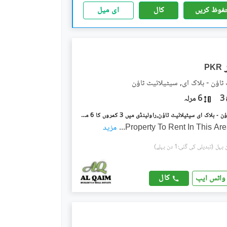
فوظ کریں
کال
ای میل
PKR
ٹاؤن - بلاک ای, سیٹیلائیٹ ٹاؤن
3
6 مرلہ
سیٹیلائیٹ ٹاؤن - بلاک ای سیٹیلائیٹ ٹاؤن,راولپنڈی میں 3 کمروں کا 6 مرلہ بالائی پورشن 65.0 ہزار میں کرایہ پر دستیاب ہے۔
Property To Rent In This Ar
...
مزید
(تبدیلی کی گئی:1 دن پہلے)
کال
واٹس ایپ