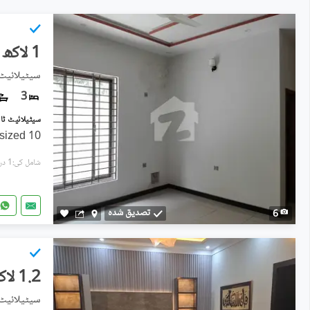
1 لاکھ
سیٹیلائیٹ 
3
 sized 10
شامل کی:1 دن پہل
تصدیق شدہ
6
1.2 لاکھ
سیٹیلائیٹ 