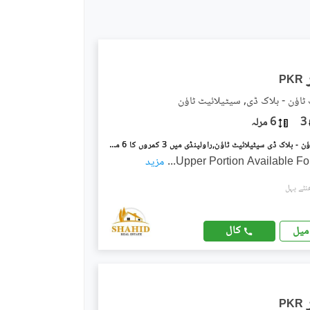
PKR
ٹاؤن - بلاک ڈی, سیٹیلائیٹ ٹاؤن
3
6 مرلہ
سیٹیلائیٹ ٹاؤن - بلاک ڈی سیٹیلائیٹ ٹاؤن,راولپنڈی میں 3 کمروں کا 6 مرلہ بالائی پورشن 75.0 ہزار میں کرایہ پر دستیاب ہے۔
Upper Portion Available Fo
...
مزید
کال
میل
PKR