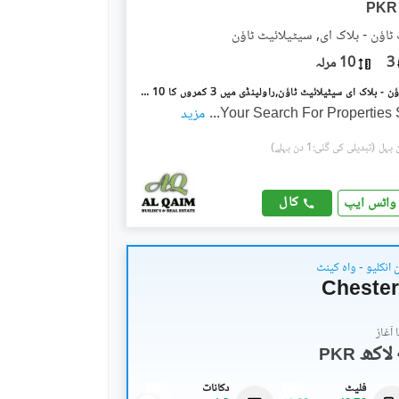
PKR
ٹاؤن - بلاک ای, سیٹیلائیٹ ٹاؤن
3
10 مرلہ
سیٹیلائیٹ ٹاؤن - بلاک ای سیٹیلائیٹ ٹاؤن,راولپنڈی میں 3 کمروں کا 10 مرلہ بالائی پورشن 1.0 لاکھ میں کرایہ پر دستیاب ہے۔
Your Search For Properties 
...
مزید
(تبدیلی کی گئی:1 دن پہلے)
کال
واٹس ایپ
انکلیو - واہ کینٹ
Chester
آغاز
PKR
فلیٹ
دکانات
دکانات