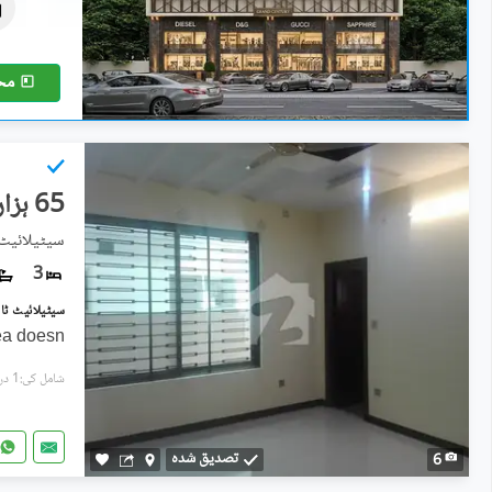
1.69 کروڑ
1.4 مرلہ
مح
65 ہزار
سیٹیلائیٹ 
3
rea doesn
شامل کی:1 دن پہل
تصدیق شدہ
6