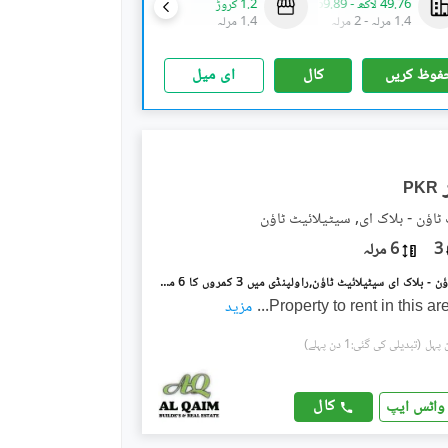
49.76 لاکھ
-
69.89 لاکھ
1.2 کروڑ
1.69 کروڑ
1.4 مرلہ
-
2 مرلہ
1.4 مرلہ
1.4 مرلہ
فوظ کریں
کال
ای میل
PKR
ٹاؤن - بلاک ای, سیٹیلائیٹ ٹاؤن
3
6 مرلہ
سیٹیلائیٹ ٹاؤن - بلاک ای سیٹیلائیٹ ٹاؤن,راولپنڈی میں 3 کمروں کا 6 مرلہ بالائی پورشن 65.0 ہزار میں کرایہ پر دستیاب ہے۔
Property to rent in this a
...
مزید
(تبدیلی کی گئی:1 دن پہلے)
کال
واٹس ایپ