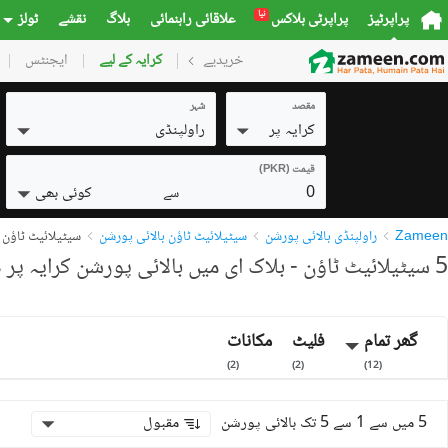
نیا
پراپرٹیز
پراپرٹی بلاکس
علاقائی راہنمائی
بلاگ
نقشے
ٹولز
خریدیے
گھر
کرایہ کے لیے
پلاٹس
ایجنٹس
کمرشل
مقصد
شہر
کرایہ پر
راولپنڈی
قیمت (PKR)
0
کوئی بھی
سے
Zameen
راولپنڈی بالائی پورشن
سیٹیلائیٹ ٹاؤن بالائی پورشن
سیٹیلائیٹ ٹاؤن -
5 سیٹیلائیٹ ٹاؤن - بلاک ای میں بالائی پورشن کرایہ پر دستیاب
گھر تمام
فلیٹ
مکانات
)
2
(
)
2
(
)
12
(
5 میں سے 1 سے 5 تک بالائی پورشن
مقبول