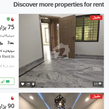
Discover more properties for rent
مقبول
75 ہزار
سیٹیلائیٹ 
3
r Rent In
شامل کی:4 گھنٹے پہل
ای 
11
مقبول
90 ہزار