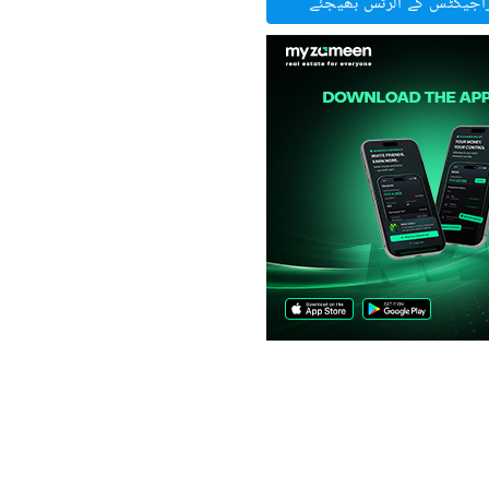
راجیکٹس کے الرٹس بھیجئے