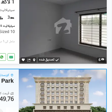
1 لاکھ
سیٹیلائیٹ 
3
Sized 10
شامل کی:1 دن پہل
تصدیق شدہ
6
کوہستان 
 Park
قیمت کا 
49.76 لاکھ
دکانات