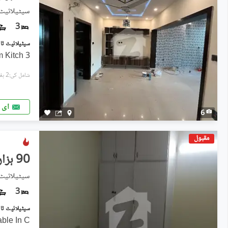
سیٹیلائیٹ 
3
3 Rooms 3 Toilets Living Room Kitch
شامل کی:2 ہفتے پہل
ای 
6
مقبول
90 ہزار
سیٹیلائیٹ 
3
able In C