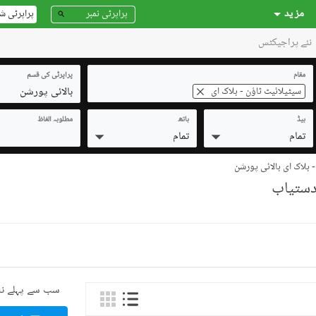
مز ید
پراپرٹی ش
نئے پراجیکٹس
مقام
پراپرٹی کی قسم
بالائی پورشن
سیٹیلائیٹ ٹاؤن - بلاک ای
بیڈ
باتھ
مطلوبہ الفاظ
تمام
تمام
 بلاک ای بالائی پورشن
سب سے پہلے نئ