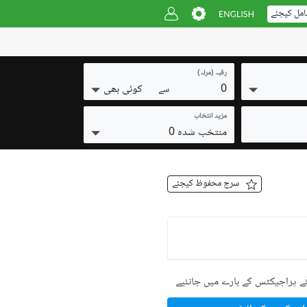
امل کیجئے
رقبہ (مرلہ)
0
کوئی بھی
سے
مزید انتخاب
منتخب شدہ 0
سرچ محفوظ کیجئے
ے پراجیکٹس کے بارے میں جانئیے