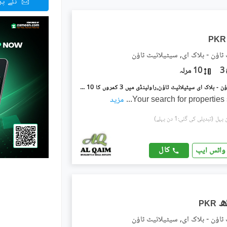
نئے پ
PKR
ٹاؤن - بلاک ای, سیٹیلائیٹ ٹاؤن
3
10 مرلہ
سیٹیلائیٹ ٹاؤن - بلاک ای سیٹیلائیٹ ٹاؤن,راولپنڈی میں 3 کمروں کا 10 مرلہ بالائی پورشن 1.0 لاکھ میں کرایہ پر دستیاب ہے۔
Your search for properties
...
مزید
(تبدیلی کی گئی:1 دن پہلے)
کال
واٹس ایپ
PKR
ٹاؤن - بلاک ای, سیٹیلائیٹ ٹاؤن