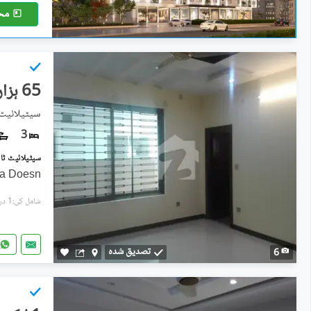
مح
65 ہزار
سیٹیلائیٹ 
3
ea Doesn
شامل کی:1 دن پہل
تصدیق شدہ
6