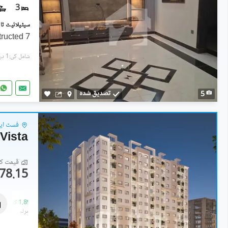
3
7 Marla 1st Floor Newly Constructed
شامل کی:1 دن پہل
تصدیق شدہ
5
فسٹ ایون
Vista
قیمت کا 
78.15 لاکھ
فلیٹ
1.68 کروڑ
-
1.89 کروڑ
5 مرلہ
-
5.6 مرلہ