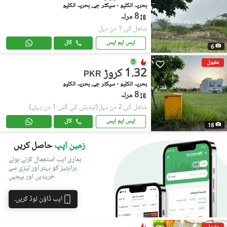
بحریہ انکلیو - سیکٹر جے, بحریہ انکلیو
8 مرلہ
شامل کی:1 دن پہل
ایس ایم ایس
کال
6
مقبول
1.32 کروڑ
PKR
بحریہ انکلیو - سیکٹر جے, بحریہ انکلیو
8 مرلہ
شامل کی:2 دن پہل
(تبدیلی کی گئی:1 دن پہلے)
ایس ایم ایس
کال
18
زمین اپپ
حاصل کریں
ہماری ایپ استعمال کرتے ہوئے
پراپٹیز کو بہتر اور تیزی سے
خریدیں اور بیچیں
ایپ ڈاؤن لوڈ کریں۔