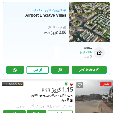
ائیرپورٹ انکلیو - اسلام آباد
Airport Enclave Villas
قیمت کا آغاز
2.06 کروڑ
PKR
مکانات
2.06 کروڑ
5 مرلہ
محفوظ کریں
کال
ای میل
ٹائیٹینیم
مقبول
1.15 کروڑ
PKR
بحریہ انکلیو - سیکٹر جے, بحریہ انکلیو
8 مرلہ
شامل کی:1 دن پہل
(تبدیلی کی گئی:1 دن پہلے)