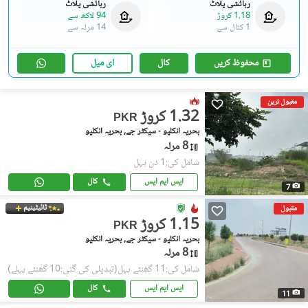
رہائشی پلاٹ
رہائشی پلاٹ
1.18 کروڑ
94 لاکھ
سے
1 کنال
سے
14 مرلہ
سے
محفوظ کریں
کال
ای میل
مقبول ترین
1.32 کروڑ
PKR
بحریہ انکلیو - سیکٹر جے, بحریہ انکلیو
8 مرلہ
شامل کی:1 دن پہل
ایس ایم ایس
کال
7
ٹائیٹینیم
مقبول
1.15 کروڑ
PKR
بحریہ انکلیو - سیکٹر جے, بحریہ انکلیو
8 مرلہ
شامل کی:11 گھنٹے پہل
(تبدیلی کی گئی:10 گھنٹے پہلے)
ایس ایم ایس
کال
11