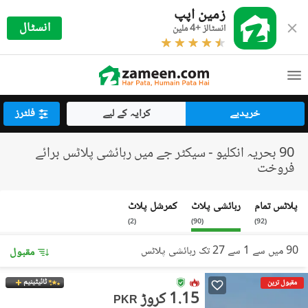
زمین اپپ
انسٹال
انسٹالز +4 ملین
خریدیے
کرایہ کے لیے
فلٹرز
90 بحریہ انکلیو - سیکٹر جے میں رہائشی پلاٹس برائے
فروخت
پلاٹس تمام
رہائشی پلاٹ
کمرشل پلاٹ
)
2
(
)
90
(
)
92
(
90 میں سے 1 سے 27 تک رہائشی پلاٹس
مقبول
ٹائیٹینیم
مقبول ترین
1.15 کروڑ
PKR