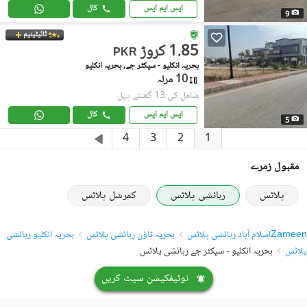
ایس ایم ایس
کال
9
ٹائیٹینیم
1.85 کروڑ
PKR
بحریہ انکلیو - سیکٹر جے, بحریہ انکلیو
10 مرلہ
شامل کی:13 گھنٹے پہل
ایس ایم ایس
کال
5
1
4
3
2
مقبول زمرے
پلاٹس
رہائشی پلاٹس
کمرشل پلاٹس
Zameen
اسلام آباد رہائشی پلاٹس
بحریہ ٹاؤن رہائشی پلاٹس
بحریہ انکلیو رہائشی
پلاٹس
بحریہ انکلیو - سیکٹر جے رہائشی پلاٹس
نوٹیفکیشن سیٹ کریں