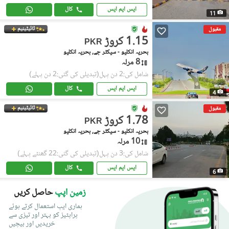
ایس ایم ایس
کال
11
ٹائیٹینیم
مقبول
1.15 کروڑ
PKR
بحریہ انکلیو - سیکٹر جے, بحریہ انکلیو
8 مرلہ
شامل کی:2 دن پہل
(تبدیلی کی گئی:2 دن پہلے)
ایس ایم ایس
کال
4
ٹائیٹینیم
مقبول
1.78 کروڑ
PKR
بحریہ انکلیو - سیکٹر جے, بحریہ انکلیو
10 مرلہ
شامل کی:3 دن پہل
(تبدیلی کی گئی:22 گھنٹے پہلے)
ایس ایم ایس
کال
6
زمین اپپ
حاصل کریں
ہماری ایپ استعمال کرتے ہوئے
پراپٹیز کو بہتر اور تیزی سے
خریدیں اور بیچیں