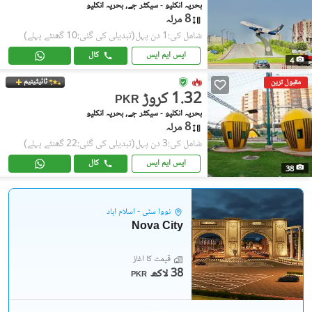
بحریہ انکلیو - سیکٹر جے, بحریہ انکلیو
8 مرلہ
شامل کی:1 دن پہل
(تبدیلی کی گئی:10 گھنٹے پہلے)
ایس ایم ایس
کال
4
ٹائیٹینیم
مقبول ترین
1.32 کروڑ
PKR
بحریہ انکلیو - سیکٹر جے, بحریہ انکلیو
8 مرلہ
شامل کی:3 دن پہل
(تبدیلی کی گئی:22 گھنٹے پہلے)
ایس ایم ایس
کال
38
نووا سٹی - اسلام آباد
Nova City
قیمت کا آغاز
38 لاکھ
PKR