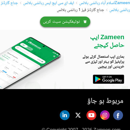
Zameen
اسلام آباد رہائشی پلاٹس
ایف ای سی ایچ ایس رہائشی پلاٹس
جناح گارڈنز
رہائشی پلاٹس
جناح گارڈنز فیز 1 رہائشی پلاٹس
نوٹیفکیشن سیٹ کریں
Zameen ایپ
حاصل کیجئے
ہماری ایپ استعمال کرتے ہوئے
پراپٹیز کو بہتر اور تیزی سے
خریدیں اور بیچیں
مربوط ہو جاؤ