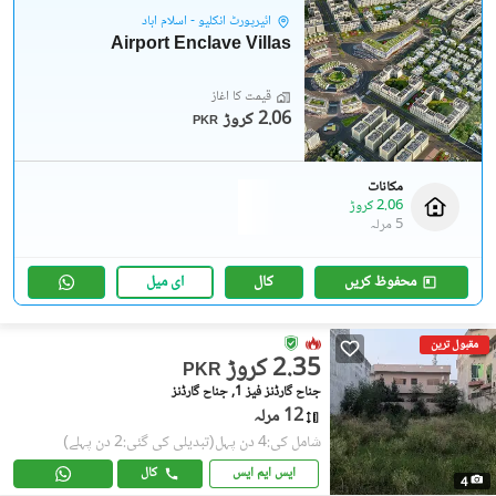
ائیرپورٹ انکلیو - اسلام آباد
Airport Enclave Villas
قیمت کا آغاز
2.06 کروڑ
PKR
مکانات
2.06 کروڑ
5 مرلہ
محفوظ کریں
کال
ای میل
مقبول ترین
2.35 کروڑ
PKR
جناح گارڈنز فیز 1, جناح گارڈنز
12 مرلہ
شامل کی:4 دن پہل
(تبدیلی کی گئی:2 دن پہلے)
ایس ایم ایس
کال
4