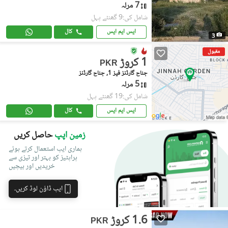
7 مرلہ
شامل کی:9 گھنٹے پہل
ایس ایم ایس
کال
3
مقبول
1 کروڑ
PKR
جناح گارڈنز فیز 1, جناح گارڈنز
5 مرلہ
شامل کی:19 گھنٹے پہل
ایس ایم ایس
کال
زمین اپپ
حاصل کریں
ہماری ایپ استعمال کرتے ہوئے
پراپٹیز کو بہتر اور تیزی سے
خریدیں اور بیچیں
ایپ ڈاؤن لوڈ کریں۔
1.6 کروڑ
PKR