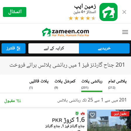
زمین اپپ
انسٹال
انسٹالز +4 ملین
خریدیے
کرایہ کے لیے
فلٹرز
201 جناح گارڈنز فیز 1 میں رہائشی پلاٹس برائے فروخت
پلاٹس تمام
رہائشی پلاٹ
کمرشل پلاٹ
پلاٹ فائلیں
)
1
(
)
9
(
)
201
(
)
212
(
201 میں سے 1 سے 25 تک رہائشی پلاٹس
مقبول
مقبول ترین
1.6 کروڑ
PKR
جناح گارڈنز فیز 1, جناح گارڈنز