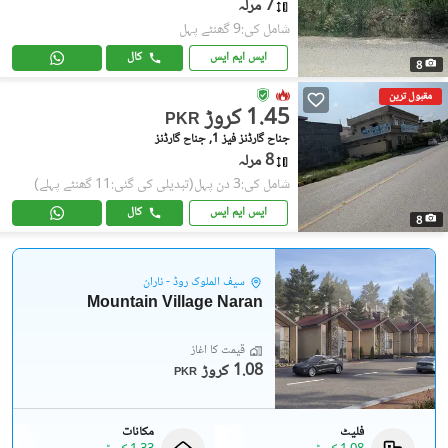
7 مرلہ
شامل کی:9 گھنٹے پہل
ایس ایم ایس
کال
8
مقبول ترین
1.45 کروڑ
PKR
جناح گارڈنز فیز 1, جناح گارڈنز
8 مرلہ
شامل کی:3 دن پہل
(تبدیلی کی گئی:11 گھنٹے پہلے)
ایس ایم ایس
کال
8
سیف الملوک روڈ - ناران
Mountain Village Naran
قیمت کا آغاز
1.08 کروڑ
PKR
فلیٹ
مکانات