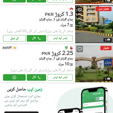
1
مقبول ترین
1.3 کروڑ
PKR
جناح گارڈنز فیز 1, جناح گارڈنز
7 مرلہ
شامل کی:2 ہفتے پہل
(تبدیلی کی گئی:20 گھنٹے پہلے)
ای میل
ایس ایم ایس
کال
1
ٹائیٹینیم
مقبول
2.25 کروڑ
PKR
جناح گارڈنز فیز 1, جناح گارڈنز
10 مرلہ
شامل کی:4 ہفتے پہل
(تبدیلی کی گئی:2 ہفتے پہلے)
ایس ایم ایس
کال
1
زمین اپپ
حاصل کریں
ہماری ایپ استعمال کرتے ہوئے
پراپٹیز کو بہتر اور تیزی سے
خریدیں اور بیچیں