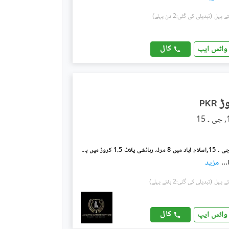
(تبدیلی کی گئی:2 دن پہلے)
کال
واٹس ایپ
PKR
جی ۔ 15/1 جی ۔ 15,اسلام آباد میں 8 مرلہ رہائشی پلاٹ 1.5 کروڑ میں برائے فروخت۔
...
مزید
(تبدیلی کی گئی:2 ہفتے پہلے)
کال
واٹس ایپ