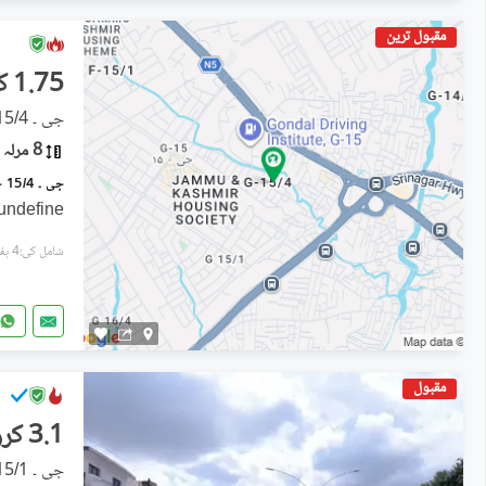
مقبول ترین
1.75 کروڑ
جی ۔ 15/4, جی ۔ 15
8 مرلہ
undefine
شامل کی:4 ہفتے پہل
مقبول
3.1 کروڑ
جی ۔ 15/1, جی ۔ 15