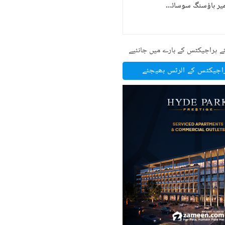
جموں اینڈ کشمیر ہاؤسنگ سوسائٹی
)
3
(
ے پراجیکٹس کے بارے میں جانئیے
راجیکٹس کے الرٹس بھیجئے