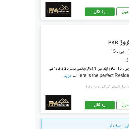
کال
میل
PKR
جی ۔ 15/1 جی ۔ 15,اسلام آباد میں 1 کنال رہائشی پلاٹ 3.25 کروڑ میں برائے فروخت۔
Here is the perfect Reside
...
مزید
(تبدیلی کی گئی:2 دن پہلے)
کال
میل
ٔن - اسلام آباد