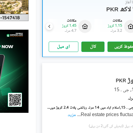
آغاز
PKR
مکانات
مکانات
رہائشی پلاٹ
1.15 کروڑ
1.45 کروڑ
97.37 لاکھ
-
3.04 کروڑ
3.2 مرلہ
4.7 مرلہ
1 کنال
-
4 کنال
فوظ کریں
کال
ای میل
PKR
جی ۔ 15/1 جی ۔ 15,اسلام آباد میں 14 مرلہ رہائشی پلاٹ 2.4 کروڑ میں برائے فروخت۔
Real estate prices fluctua
...
مزید
(تبدیلی کی گئی:2 دن پہلے)