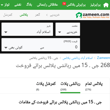
نیا
پراپرٹیز
پراپرٹی بلاکس
علاقائی راہنمائی
بلاگ
نقشے
ٹولز
خریدیے
گھر
پلاٹس
کمرشل
مقصد
شہر
خریدیے
اسلام آباد
قیمت (PKR)
0
کوئی بھی
سے
Zameen
اسلام آباد رہائشی پلاٹس
جی ۔ 15 رہائشی پلاٹس
268 جی ۔ 15 میں رہائشی پلاٹس برائے فروخت
پلاٹس تمام
رہائشی پلاٹ
کمرشل پلاٹ
)
8
(
)
268
(
)
276
(
جی ۔ 15 میں رہائشی پلاٹس برائے فروخت کے مقامات