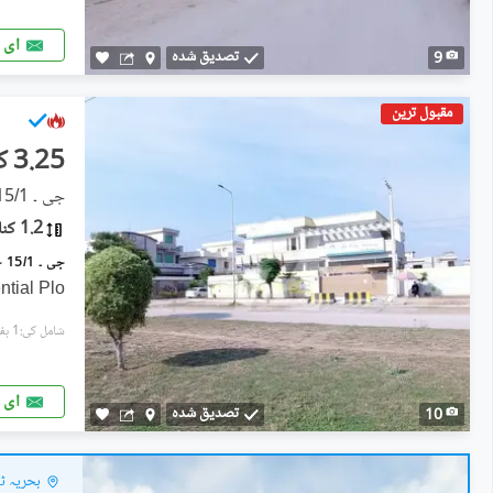
ای 
تصدیق شدہ
9
مقبول ترین
3.25 کروڑ
جی ۔ 15/1, جی ۔ 15
1.2 کنال
ntial Plo
شامل کی:1 ہفتہ پہل
ای 
تصدیق شدہ
10
بحریہ ٹاو