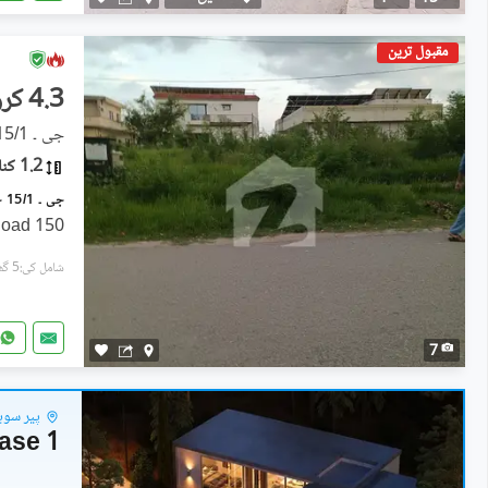
مقبول ترین
4.3 کروڑ
جی ۔ 15/1, جی ۔ 15
1.2 کنال
150 Feet Wide Road Main Double Road
شامل کی:5 گھنٹے پہل
7
پیر سوہا
hase 1