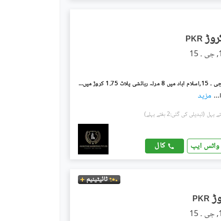
PKR
جی ۔ 15/4 جی ۔ 15,اسلام آباد میں 8 مرلہ رہائشی پلاٹ 1.75 کروڑ میں برائے فروخت۔
...
مزید
(تبدیلی کی گئی:2 ہفتے پہلے)
کال
واٹس ایپ
ٹائیٹینیم
PKR