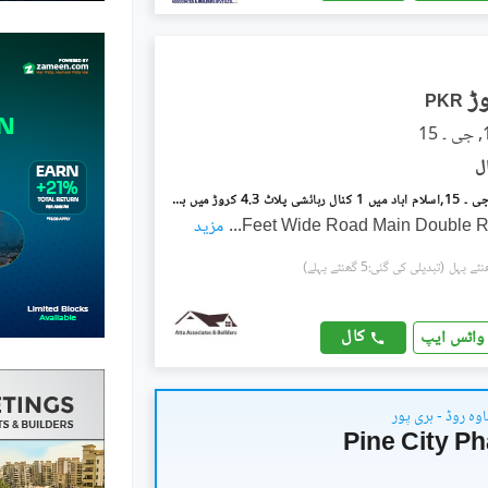
PKR
جی ۔ 15/1 جی ۔ 15,اسلام آباد میں 1 کنال رہائشی پلاٹ 4.3 کروڑ میں برائے فروخت۔
...
مزید
(تبدیلی کی گئی:5 گھنٹے پہلے)
کال
واٹس ایپ
وہ روڈ - ہری پور
Pine City P