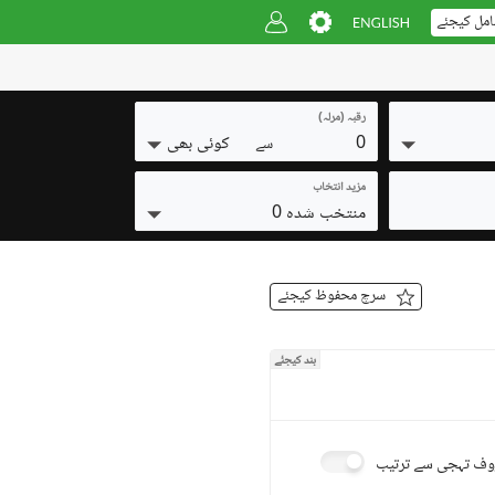
امل کیجئے
رقبہ (مرلہ)
0
کوئی بھی
سے
مزید انتخاب
منتخب شدہ 0
سرچ محفوظ کیجئے
بند کیجئے
ف تہجی سے ترتیب