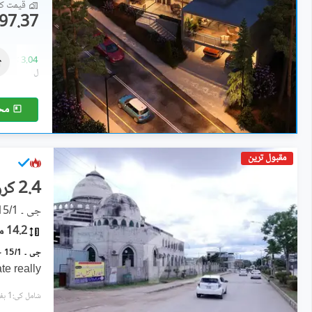
قیمت کا 
97.37 لاکھ
رہائشی پلاٹ
97.37 لاکھ
-
3.04 کروڑ
1 کنال
-
4 کنال
مح
مقبول ترین
2.4 کروڑ
جی ۔ 15/1, جی ۔ 15
14.2 مرلہ
te really
شامل کی:1 ہفتہ پہل