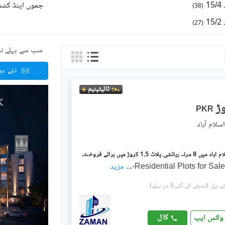
1
)
38
(
1
)
27
(
سب سے پہلے نئ
نئے پ
ٹائیٹینیم
PKR
Residential Plots for Sale
...
مزید
(تبدیلی کی گئی:3 دن پہلے)
کال
واٹس ایپ