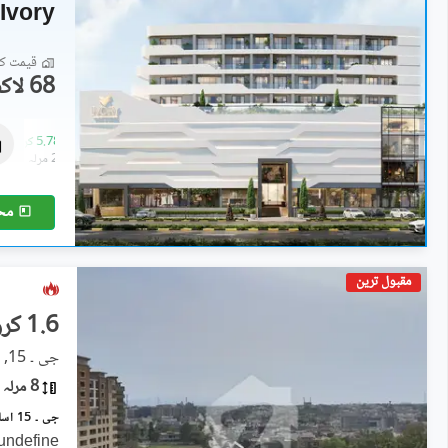
Ivory
قیمت کا 
68 لاکھ
دکانات
1.42 کروڑ
-
5.78 کروڑ
0.5 مرلہ
-
2.1 مرلہ
مح
مقبول ترین
1.6 کروڑ
جی ۔ 15, اسلام آباد
8 مرلہ
جی ۔ 15 اسلام آباد میں 8 مرلہ رہائشی پلاٹ 1.6 کروڑ میں برائے فروخت۔
undefine