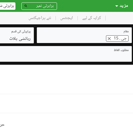
مز ید
پراپرٹی ش
کرایہ کے لیے
ایجنٹس
نئے پراجیکٹس
مقام
پراپرٹی کی قسم
رہائشی پلاٹ
جی ۔ 15
مطلوبہ الفاظ
حرو