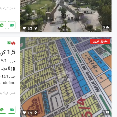
شامل کی:2 ہفتے پہل
7
مقبول ترین
1.5 کروڑ
جی ۔ 15/1, جی ۔ 15
8 مرلہ
undefine
شامل کی:4 ہفتے پہل
1