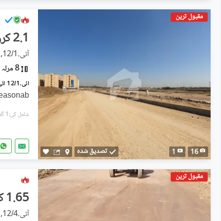
مقبول ترین
2.1 کروڑ
آئی۔12/1, آئی ۔ 12
8 مرلہ
 reasonab
شامل کی:1 گھنٹہ پہل
تصدیق شدہ
1
16
مقبول ترین
1.65 کروڑ
آئی۔12/4, آئی ۔ 12