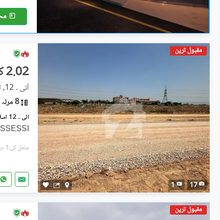
مح
مقبول ترین
2.02 کروڑ
آئی ۔ 12, اسلام آباد
8 مرلہ
POSSESSI
شامل کی:1 دن پہل
1
17
مقبول ترین