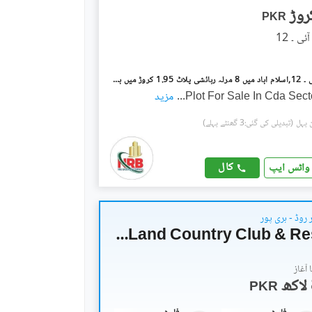
PKR
آئی۔12/1 آئی ۔ 12,اسلام آباد میں 8 مرلہ رہائشی پلاٹ 1.95 کروڑ میں برائے فروخت۔
Plot For Sale In Cda Sect
...
مزید
(تبدیلی کی گئی:3 گھنٹے پہلے)
کال
واٹس ایپ
روڈ - ہری پور
Tomorrow Land Country Club & Resorts
آغاز
PKR