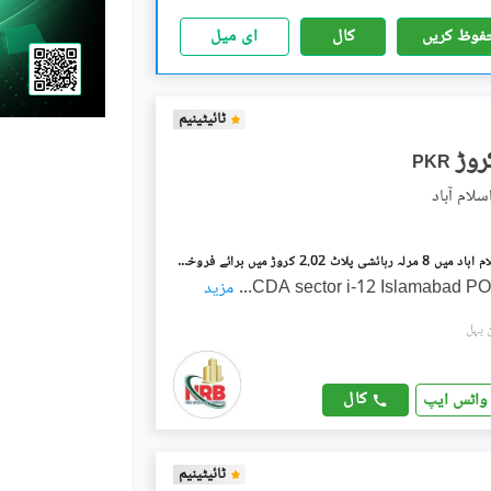
فوظ کریں
کال
ای میل
ٹائیٹینیم
PKR
آئی ۔ 12 اسلام آباد میں 8 مرلہ رہائشی پلاٹ 2.02 کروڑ میں برائے فروخت۔
CDA sector i-12 Islamabad 
...
مزید
کال
واٹس ایپ
ٹائیٹینیم