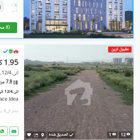
فلیٹ
1.18 کروڑ
-
1.92 کروڑ
2.9 مرلہ
-
4.8 مرلہ
مح
مقبول ترین
1.95 کروڑ
آئی۔12/4, آئی ۔ 12
7.8 مرلہ
face Idea
شامل کی:3 دن پہل
تصدیق شدہ
1
12