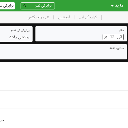
مز ید
پراپرٹی ش
کرایہ کے لیے
ایجنٹس
نئے پراجیکٹس
مقام
پراپرٹی کی قسم
رہائشی پلاٹ
آئی ۔ 12
مطلوبہ الفاظ
حرو