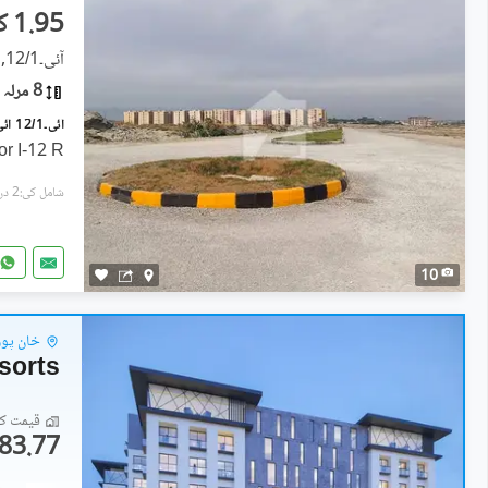
1.95 کروڑ
آئی۔12/1, آئی ۔ 12
8 مرلہ
or I-12 R
شامل کی:2 دن پہل
10
خان پور 
قیمت کا 
83.77 لاکھ