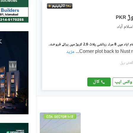
ٹائیٹینیم
PKR
Corner plot back to Nust 
...
مزید
کال
واٹس ایپ