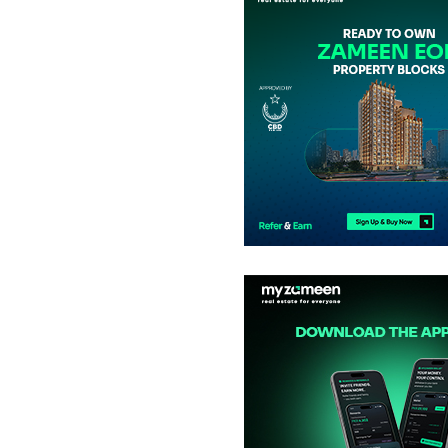
رہائشی پلاٹ
68.73 لاکھ
1 کنال