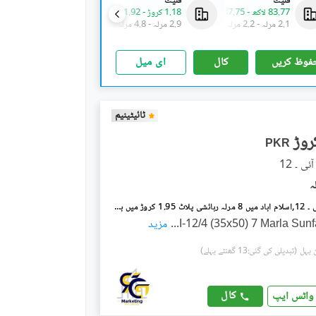
فلیٹ
فلیٹ
فلیٹ
83.77 لاکھ
-
87.75 لاکھ
1.18 کروڑ
-
1.92 کروڑ
83.77 لاکھ
-
87.75 لاکھ
2.1 مرلہ
-
2.2 مرلہ
2.9 مرلہ
-
4.8 مرلہ
2.1 مرلہ
-
2.2 مرلہ
فوظ کریں
کال
ای میل
ٹائیٹینیم
PKR
آئی۔12/4 آئی ۔ 12,اسلام آباد میں 8 مرلہ رہائشی پلاٹ 1.95 کروڑ میں برائے فروخت۔
I-12/4 (35x50) 7 Marla Sun
...
مزید
(تبدیلی کی گئی:13 گھنٹے پہلے)
کال
واٹس ایپ