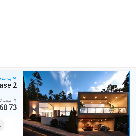
پیر سوہا
hase 2
قیمت کا 
68.73 لاکھ
رہائشی پلاٹ
1.26 کروڑ
2 کنال