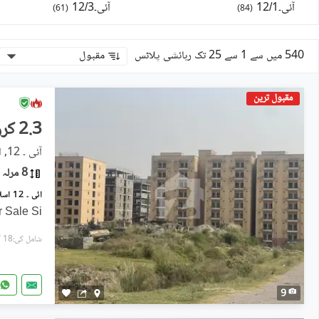
آئی۔12/1
آئی۔12/3
)
61
(
)
84
(
540 میں سے 1 سے 25 تک رہائشی پلاٹس
مقبول
مقبول ترین
2.3 کروڑ
آئی ۔ 12, اسلام آباد
8 مرلہ
آئی ۔ 12 اسلام آباد میں 8 مرلہ رہائشی پلاٹ 2.3 کروڑ میں برائے فروخت۔
r Sale Si
شامل کی:18 گھنٹے پہل
9