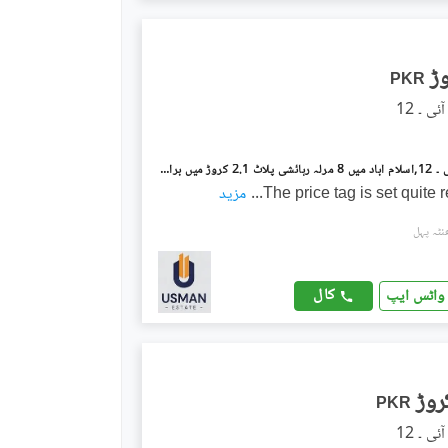
PKR
آئی۔12/1 آئی ۔ 12,اسلام آباد میں 8 مرلہ رہائشی پلاٹ 2.1 کروڑ میں برائے فروخت۔
The price tag is set quite
...
مزید
کال
واٹس ایپ
PKR