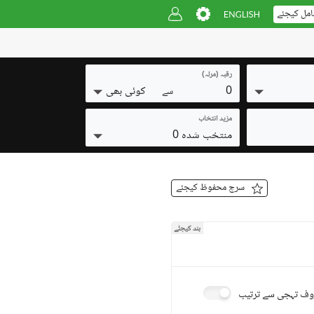
امل کیجئے
رقبہ (مرلہ)
0
کوئی بھی
سے
مزید انتخاب
منتخب شدہ 0
سرچ محفوظ کیجئے
بند کیجئے
ف تہجی سے ترتیب