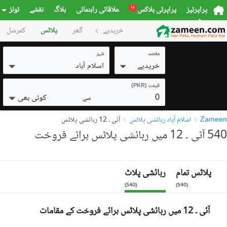
نیا
پراپرٹیز
پراپرٹی بلاکس
علاقائی راہنمائی
بلاگ
نقشے
ٹولز
خریدیے
گھر
پلاٹس
کمرشل
مقصد
شہر
خریدیے
اسلام آباد
قیمت (PKR)
0
کوئی بھی
سے
Zameen
اسلام آباد رہائشی پلاٹس
آئی ۔ 12 رہائشی پلاٹس
540 آئی ۔ 12 میں رہائشی پلاٹس برائے فروخت
پلاٹس تمام
رہائشی پلاٹ
)
540
(
)
540
(
آئی ۔ 12 میں رہائشی پلاٹس برائے فروخت کے مقامات