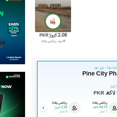
2.08 کروڑ
PKR
8 مرلہ
رہائشی پلاٹ
وہ روڈ - ہری پور
Pine City P
آغاز
PKR
رہائشی پلاٹ
رہائشی پلاٹ
رہائشی پلاٹ
68.73 لاکھ
2.29 کروڑ
1.26 کروڑ
1 کنال
4 کنال
2 کنال