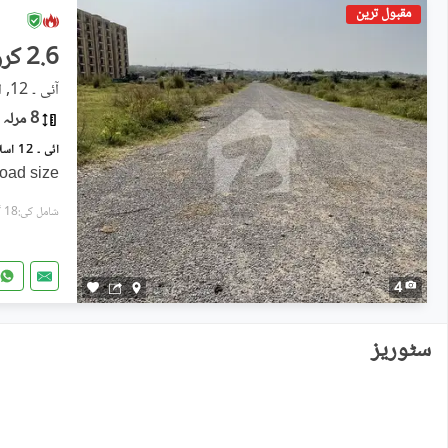
مقبول ترین
2.6 کروڑ
آئی ۔ 12, اسلام آباد
8 مرلہ
آئی ۔ 12 اسلام آباد میں 8 مرلہ رہائشی پلاٹ 2.6 کروڑ میں برائے فروخت۔
road size
شامل کی:18 گھنٹے پہل
4
سٹوریز