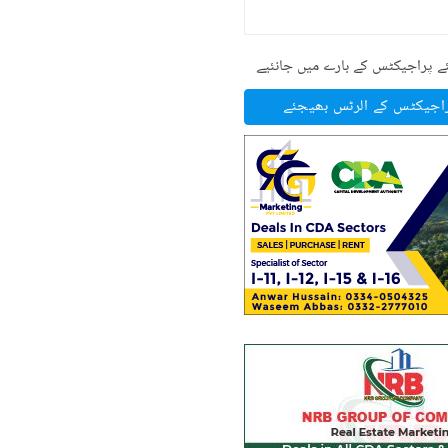
ے پراجیکٹس کے بارے میں جانئیے
راجیکٹس کے الرٹس بھیجئے