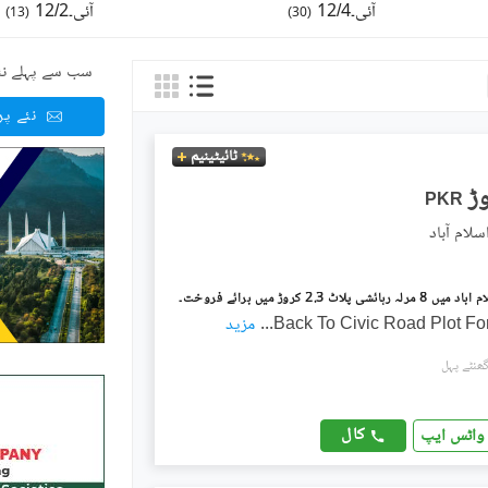
آئی۔12/4
آئی۔12/2
)
13
(
)
30
(
سب سے پہلے نئ
نئے پ
ٹائیٹینیم
PKR
Back To Civic Road Plot Fo
...
مزید
کال
واٹس ایپ