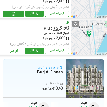
2,000 مربع یارڈ
شامل کی:2 ہفتے پہل
(تبدیلی کی گئی:1 دن پہلے)
ایس ایم ایس
کال
50 کروڑ
PKR
خیابان اتحاد روڈ, کراچی
2,000 مربع یارڈ
شامل کی:6 دن پہل
(تبدیلی کی گئی:3 گھنٹے پہلے)
ای میل
ایس ایم ایس
کال
جناح ایونیو - کراچی
Burj Al Jinnah
قیمت کا آغاز
3.43 کروڑ
PKR
فلیٹ
فلیٹ