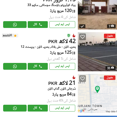
1.15 کروڑ
PKR
روک کوآپریٹو ہاؤسنگ سوسائٹی, سکیم 33
120 مربع یارڈ
شامل کی:4 منٹ پہل
ایس ایم ایس
کال
7
ٹائیٹینیم
مقبول
42 لاکھ
PKR
بحریہ ٹاؤن - علی بلاک, بحریہ ٹاؤن - پریسنٹ 12
125 مربع یارڈ
شامل کی:5 گھنٹے پہل
ایس ایم ایس
کال
35
مقبول
21 لاکھ
PKR
سُرجانی ٹاؤن, گداپ ٹاؤن
84 مربع یارڈ
شامل کی:49 منٹ پہل
ایس ایم ایس
کال