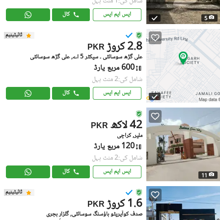
شامل کی:1 منٹ پہل
ایس ایم ایس
کال
5
ٹائیٹینیم
2.8 کروڑ
PKR
علی گڑھ سوسائٹی ۔ سیکٹر 5 اے, علی گڑھ سوسائٹی
600 مربع یارڈ
شامل کی:2 منٹ پہل
ایس ایم ایس
کال
42 لاکھ
PKR
ملیر, کراچی
120 مربع یارڈ
شامل کی:2 منٹ پہل
ایس ایم ایس
کال
11
ٹائیٹینیم
1.6 کروڑ
PKR
صدف کوآپریٹو ہاؤسنگ سوسائٹی, گلزارِ ہجری