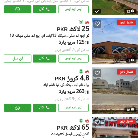
شامل کی:11 گھنٹے پہل
(تبدیلی کی گئی:11 گھنٹے پہلے)
ایس ایم ایس
کال
13
مقبول ترین
25 لاکھ
PKR
ڈی ایچ اے سٹی ۔ سیکٹر 13ایف, ڈی ایچ اے سٹی سیکٹر 13
125 مربع یارڈ
شامل کی:7 گھنٹے پہل
ای میل
ایس ایم ایس
کال
1
مقبول ترین
4.8 کروڑ
PKR
نیا ناظم آباد ۔ بلاک ڈی, نیا ناظم آباد
263 مربع یارڈ
شامل کی:9 گھنٹے پہل
ایس ایم ایس
کال
18
مقبول ترین
65 لاکھ
PKR
گلشنِ رُومی, فیصل کنٹونمنٹ