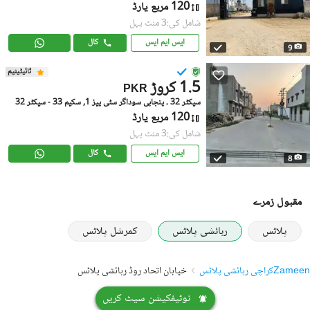
120 مربع یارڈ
شامل کی:3 منٹ پہل
ایس ایم ایس
کال
9
ٹائیٹینیم
1.5 کروڑ
PKR
سیکٹر 32 ۔ پنجابی سوداگر سٹی پیز 1, سکیم 33 - سیکٹر 32
120 مربع یارڈ
شامل کی:3 منٹ پہل
ایس ایم ایس
کال
8
مقبول زمرے
پلاٹس
رہائشی پلاٹس
کمرشل پلاٹس
Zameen
کراچی رہائشی پلاٹس
خیابان اتحاد روڈ رہائشی پلاٹس
نوٹیفکیشن سیٹ کریں