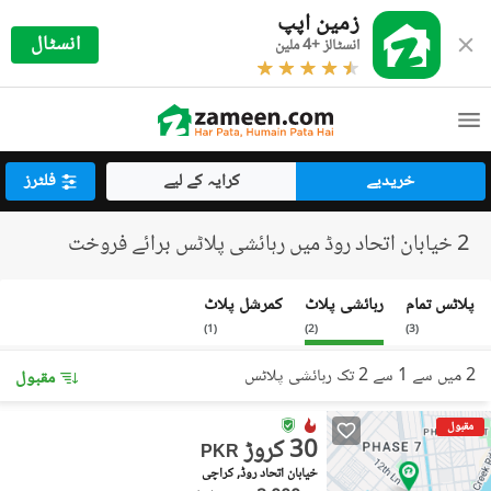
زمین اپپ
انسٹال
انسٹالز +4 ملین
خریدیے
کرایہ کے لیے
فلٹرز
2 خیابان اتحاد روڈ میں رہائشی پلاٹس برائے فروخت
پلاٹس تمام
رہائشی پلاٹ
کمرشل پلاٹ
)
1
(
)
2
(
)
3
(
2 میں سے 1 سے 2 تک رہائشی پلاٹس
مقبول
مقبول
30 کروڑ
PKR
خیابان اتحاد روڈ, کراچی