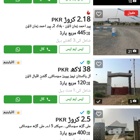
10
مقبول
2.18 کروڑ
PKR
پِیر احمد زمان ٹاؤن - بلاک 2, پِیر احمد زمان ٹاؤن
445 مربع یارڈ
شامل کی:3 گھنٹے پہل
ایس ایم ایس
کال
21
ٹائیٹینیم
38 لاکھ
PKR
آل پاکستان نیوز پیپرز سوسائٹی, گلشنِ اقبال ٹاؤن
120 مربع یارڈ
شامل کی:1 منٹ پہل
ایس ایم ایس
کال
5
ٹائیٹینیم
2.5 کروڑ
PKR
علی گڑھ سوسائٹی ۔ سیکٹر 5 اے, علی گڑھ سوسائٹی
400 مربع یارڈ