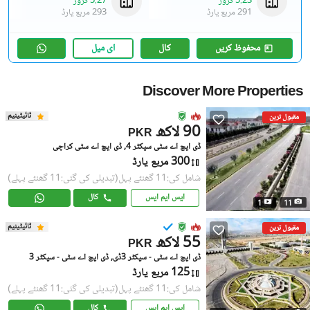
5.23 کروڑ
5.27 کروڑ
291 مربع یارڈ
293 مربع یارڈ
محفوظ کریں
کال
ای میل
Discover More Properties
ٹائیٹینیم
مقبول ترین
90 لاکھ
PKR
ڈی ایچ اے سٹی سیکٹر 4, ڈی ایچ اے سٹی کراچی
300 مربع یارڈ
شامل کی:11 گھنٹے پہل
(تبدیلی کی گئی:11 گھنٹے پہلے)
ایس ایم ایس
کال
1
11
ٹائیٹینیم
مقبول ترین
55 لاکھ
PKR
ڈی ایچ اے سٹی - سیکٹر 3ڈی, ڈی ایچ اے سٹی - سیکٹر 3
125 مربع یارڈ
شامل کی:11 گھنٹے پہل
(تبدیلی کی گئی:11 گھنٹے پہلے)
ایس ایم ایس
کال