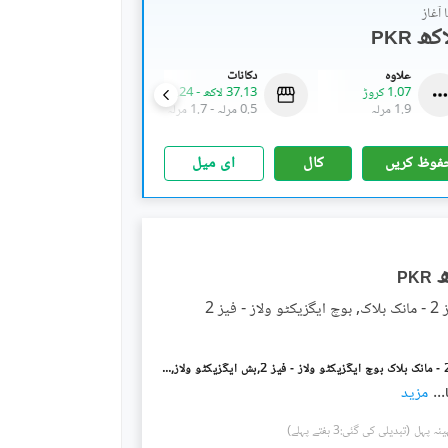
آغاز
PKR
علاوہ
دکانات
فلیٹ
1.07 کروڑ
37.13 لاکھ
-
1.24 کروڑ
42.99 لاکھ
-
74.85 لاکھ
1.9 مرلہ
0.5 مرلہ
-
1.7 مرلہ
1.4 مرلہ
-
2.4 مرلہ
فوظ کریں
کال
ای میل
PKR
 فیز 2
بخ ولاز فیز 2 - مانک بلاک بوچ ایگزیکٹو ولاز - فیز 2,بش ایگزیکٹو ولاز,ملتان میں 4 مرلہ رہائشی پلاٹ 74.0 لاکھ میں برائے فروخت۔
...
مزید
(تبدیلی کی گئی:3 ہفتے پہلے)