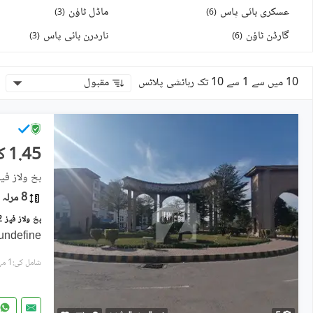
عسکری بائی پاس
ماڈل ٹاؤن
)
3
(
)
6
(
گارڈن ٹاؤن
ناردرن بائی پاس
)
3
(
)
6
(
10 میں سے 1 سے 10 تک رہائشی پلاٹس
مقبول
1.45 کروڑ
بخ ولاز فیز 2 - مانک بلاک, بوچ ایگزیکٹو ولاز -
8 مرلہ
undefine
شامل کی:1 مہینہ پہل