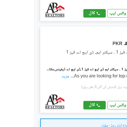
کال
واٹس ایپ
PKR
ی ایچ اے فیز 1
ڈی ایچ اے فیز 1 ۔ سیکٹر ایم ڈی ایچ اے فیز 1,ڈی ایچ اے ڈیفینس,ملتان میں 1 کنال رہائشی پلاٹ 95.0 لاکھ میں برائے فروخت۔
As you are looking for top
...
مزید
(تبدیلی کی گئی:3 ہفتے پہلے)
کال
واٹس ایپ
ع آباد روڈ - ملتان