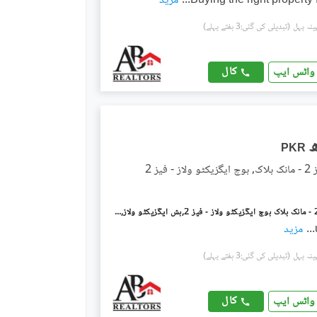
Buying the right property 
...
مزید
(تبدیلی کی گئی:3 ہفتے پہلے)
کال
واٹس ایپ
PKR
 فیز 2
بخ ولاز فیز 2 - مانک بلاک بوچ ایگزیکٹو ولاز - فیز 2,بش ایگزیکٹو ولاز,ملتان میں 5 مرلہ رہائشی پلاٹ 85.0 لاکھ میں برائے فروخت۔
...
مزید
(تبدیلی کی گئی:3 ہفتے پہلے)
کال
واٹس ایپ