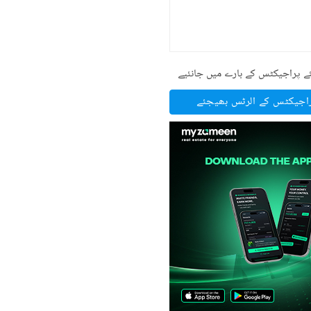
ے پراجیکٹس کے بارے میں جانئیے
راجیکٹس کے الرٹس بھیجئے