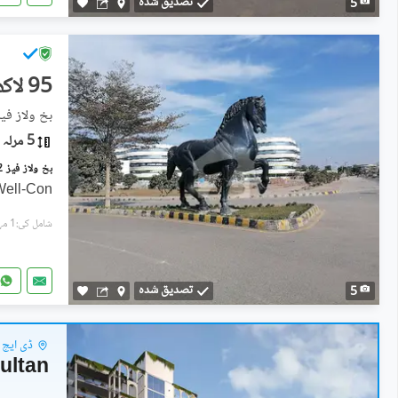
تصدیق شدہ
5
95 لاکھ
بخ ولاز فیز 2 - مانک بلاک, بوچ ایگزیکٹو ولاز -
5 مرلہ
Well-Con
شامل کی:1 مہینہ پہل
تصدیق شدہ
5
ڈی ایچ 