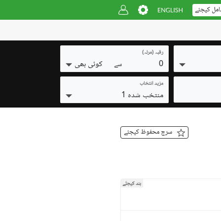
امل کیجئے
رقبہ (مرلہ)
0
کوئی بھی
سے
مزید انتخاب
منتخب شدہ 1
سرچ محفوظ کیجئے
بند کیجئے