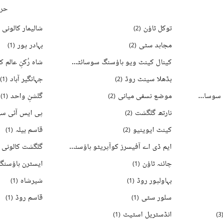
حرو
توکل ٹاؤن
شالیمار کالونی
)
2
(
مجاہد سٹی
بہادر پور
)
1
(
)
2
(
کینال کینٹ ویو ہاؤسنگ سوسائٹی
شاہ رُکنِ عالم ک
)
2
(
بڈھلا سینٹ روڈ
جہانگیر آباد
)
1
(
)
2
(
پی آئی اے ایمپلائز ہاؤسنگ سوسائٹی
موضع نسفی میانی
گلشنِ واحد
)
1
(
)
2
(
)
5
(
نارتھ گلگشت
)
2
(
کینٹ ایوینیو
قاسم بیلہ
)
1
(
)
2
(
ایم ڈی اے آفیسرز کوآپریٹو ہاؤسنگ سوسائٹی
گلگشت کالونی
)
1
(
چائنہ ٹاؤن
ایسٹرن ہاؤسنگ
)
1
(
بہاولپور روڈ
شیرشاہ
)
1
(
)
1
(
سلور سٹی
قاسم روڈ
)
1
(
)
1
(
انڈسٹریل اسٹیٹ
)
1
(
)
3