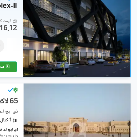
ex-II
قیمت کا 
16.12 لاکھ
دکانات
3.94 کروڑ
2.3 مرلہ
مح
65 لاکھ
ڈی ایچ اے فیز 1 ۔ سیکٹر کیو, ڈ
1 کنال