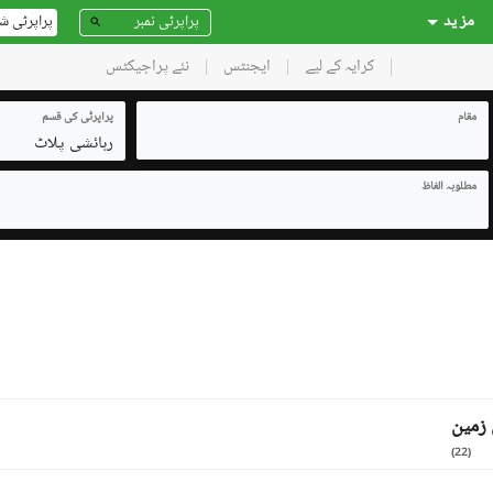
مز ید
پراپرٹی ش
کرایہ کے لیے
ایجنٹس
نئے پراجیکٹس
مقام
پراپرٹی کی قسم
رہائشی پلاٹ
مطلوبہ الفاظ
زمین
)
22
(