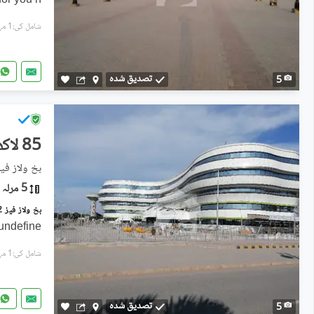
for you h
شامل کی:1 مہینہ پہل
تصدیق شدہ
5
85 لاکھ
بخ ولاز فیز 2 - مانک بلاک, بوچ ایگزیکٹو ولاز -
5 مرلہ
undefine
شامل کی:1 مہینہ پہل
تصدیق شدہ
5