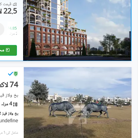
قیمت کا 
22.5 لاکھ
فلیٹ
42.99 لاکھ
-
74.85 لاکھ
1.4 مرلہ
-
2.4 مرلہ
مح
74 لاکھ
بخ ولاز فیز 2 - مانک بلاک, بوچ ایگزیکٹو ولاز -
4 مرلہ
undefine
شامل کی:1 مہینہ پہل