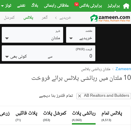
نیا
پراپرٹیز
پراپرٹی بلاکس
علاقائی راہنمائی
بلاگ
نقشے
ٹولز
خریدیے
گھر
پلاٹس
کمرشل
مقصد
شہر
خریدیے
ملتان
قیمت (PKR)
0
کوئی بھی
سے
Zameen
ملتان رہائشی پلاٹس
10 ملتان میں رہائشی پلاٹس برائے فروخت
تمام فلترز ہٹا دیجیے
AB Realtors and Builders
پلاٹس تمام
رہائشی پلاٹ
کمرشل پلاٹ
پلاٹ فائلیں
زرعی 
)
71
(
)
353
(
)
4,060
(
)
4,513
(