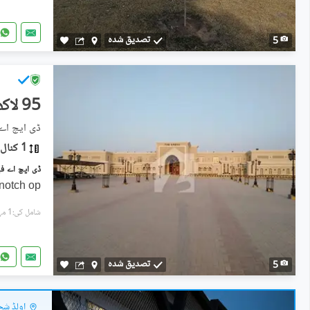
تصدیق شدہ
5
95 لاکھ
ڈی ایچ اے فیز 1 ۔ سیکٹر ایم, ڈ
1 کنال
-notch op
شامل کی:1 مہینہ پہل
تصدیق شدہ
5
اولڈ شجا