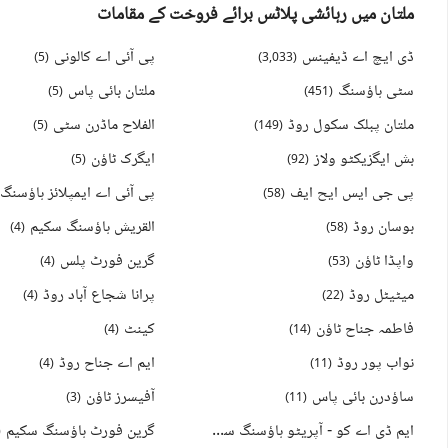
ملتان میں رہائشی پلاٹس برائے فروخت کے مقامات
ڈی ایچ اے ڈیفینس
پی آئی اے کالونی
)
5
(
)
3,033
(
سٹی ہاؤسنگ
ملتان بائی پاس
)
5
(
)
451
(
ملتان پبلک سکول روڈ
الفلاح ماڈرن سٹی
)
5
(
)
149
(
بش ایگزیکٹو ولاز
ایگرک ٹاؤن
)
5
(
)
92
(
پی جی ایس ایح ایف
)
58
(
بوسان روڈ
القریش ہاؤسنگ سکیم
)
4
(
)
58
(
واپڈا ٹاؤن
گرین فورٹ پلس
)
4
(
)
53
(
میٹیٹل روڈ
پرانا شجاع آباد روڈ
)
4
(
)
22
(
فاطمہ جناح ٹاؤن
کینٹ
)
4
(
)
14
(
نواب پور روڈ
ایم اے جناح روڈ
)
4
(
)
11
(
ساؤدرن بائی پاس
آفیسرز ٹاؤن
)
3
(
)
11
(
ایم ڈی اے کو - آپریٹو ہاؤسنگ سکیم
گرین فورٹ ہاؤسنگ سکیم
(
)
7
(