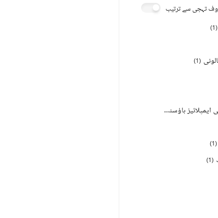
ف تہجی سے ترتیب
)
1
(
الونی
)
1
(
پی ایس آئی سی ایمپلائیز ہاؤسنگ سکیم
)
1
(
)
1
(
)
1
(