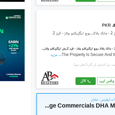
PKR
 فیز 2
بخ ولاز فیز 2 - مانک بلاک بوچ ایگزیکٹو ولاز - فیز 2,بش ایگزیکٹو ولاز,ملتان میں 5 مرلہ رہائشی پلاٹ 95.0 لاکھ میں برائے فروخت۔
The Property Is Secure And 
...
مزید
(تبدیلی کی گئی:2 ہفتے پہلے)
کال
واٹس ایپ
اے ڈیفینس - ملتان
Vintage Commercials DHA Multan