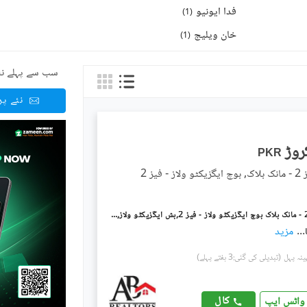
فدا ایونیو
)
1
(
خان ویلیج
)
1
(
سب سے پہلے نئ
نئے پ
PKR
 فیز 2
بخ ولاز فیز 2 - مانک بلاک بوچ ایگزیکٹو ولاز - فیز 2,بش ایگزیکٹو ولاز,ملتان میں 8 مرلہ رہائشی پلاٹ 1.45 کروڑ میں برائے فروخت۔
...
مزید
(تبدیلی کی گئی:3 ہفتے پہلے)
کال
واٹس ایپ