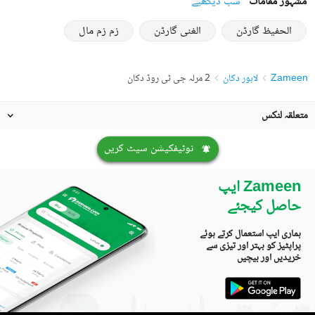
مشہور مقامات
سب دیکھیے
الحفیظ گارڈن
الغنی گارڈن
زم زم مال
Zameen
لاہور دکان
2 مرلہ جی ٹی روڈ دکان
متعلقہ لنکس
نوٹیفکیشن سیٹ کریں
Zameen ایپ
حاصل کیجئے
ہماری ایپ استعمال کرتے ہوئے
پراپٹیز کو بہتر اور تیزی سے
خریدیں اور بیچیں