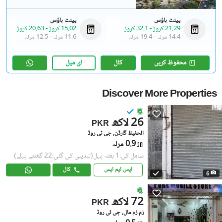
پینٹ ہاؤس
پینٹ ہاؤس
21.29 کروڑ
-
32.1 کروڑ
15.02 کروڑ
-
20.63 کروڑ
14.4 مرلہ
-
19.4 مرلہ
11.6 مرلہ
-
12.5 مرلہ
محفوظ کریں
کال
ای میل
Discover More Properties
26 لاکھ
PKR
الحفیظ گارڈن, جی ٹی روڈ
0.9 مرلہ
شامل کی:1 ہفتہ پہل
(تبدیلی کی گئی:22 گھنٹے پہلے)
ایس ایم ایس
کال
6
72 لاکھ
PKR
زم زم مال, جی ٹی روڈ