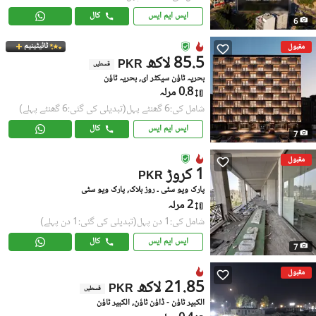
ایس ایم ایس
کال
6
ٹائیٹینیم
مقبول
85.5 لاکھ
PKR
قسطیں
بحریہ ٹاؤن سیکٹر ای, بحریہ ٹاؤن
0.8 مرلہ
شامل کی:6 گھنٹے پہل
(تبدیلی کی گئی:6 گھنٹے پہلے)
ایس ایم ایس
کال
7
مقبول
1 کروڑ
PKR
پارک ویو سٹی ۔ روز بلاک, پارک ویو سٹی
2 مرلہ
شامل کی:1 دن پہل
(تبدیلی کی گئی:1 دن پہلے)
ایس ایم ایس
کال
7
مقبول
21.85 لاکھ
PKR
قسطیں
الکبیر ٹاؤن - ڈاؤن ٹاؤن, الکبیر ٹاؤن