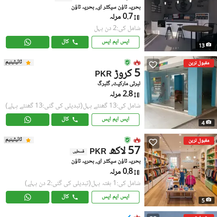
بحریہ ٹاؤن سیکٹر ای, بحریہ ٹاؤن
0.7 مرلہ
شامل کی:2 دن پہل
ایس ایم ایس
کال
13
ٹائیٹینیم
مقبول ترین
5 کروڑ
PKR
لبرٹی مارکیٹ, گلبرگ
2.8 مرلہ
شامل کی:13 گھنٹے پہل
(تبدیلی کی گئی:13 گھنٹے پہلے)
ایس ایم ایس
کال
4
ٹائیٹینیم
مقبول ترین
57 لاکھ
PKR
قسطیں
بحریہ ٹاؤن سیکٹر ای, بحریہ ٹاؤن
0.8 مرلہ
شامل کی:1 ہفتہ پہل
(تبدیلی کی گئی:2 دن پہلے)
ایس ایم ایس
کال
5