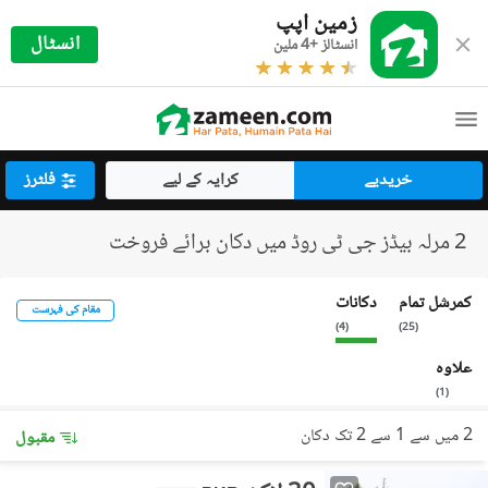
زمین اپپ
انسٹال
انسٹالز +4 ملین
خریدیے
کرایہ کے لیے
فلٹرز
2 مرلہ بیڈز جی ٹی روڈ میں دکان برائے فروخت
کمرشل تمام
دکانات
مقام کی فہرست
)
4
(
)
25
(
علاوہ
)
1
(
2 میں سے 1 سے 2 تک دکان
مقبول