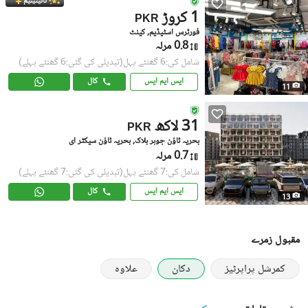
ٹائیٹینیم
1 کروڑ
PKR
فورٹرس اسٹیڈیم, کینٹ
0.8 مرلہ
شامل کی:6 گھنٹے پہل
(تبدیلی کی گئی:6 گھنٹے پہلے)
ایس ایم ایس
کال
11
31 لاکھ
PKR
بحریہ ٹاؤن جوہر بلاک, بحریہ ٹاؤن سیکٹر ای
0.7 مرلہ
شامل کی:7 گھنٹے پہل
(تبدیلی کی گئی:7 گھنٹے پہلے)
ایس ایم ایس
کال
13
مقبول زمرے
کمرشل پراپرٹیز
دکان
علاوہ