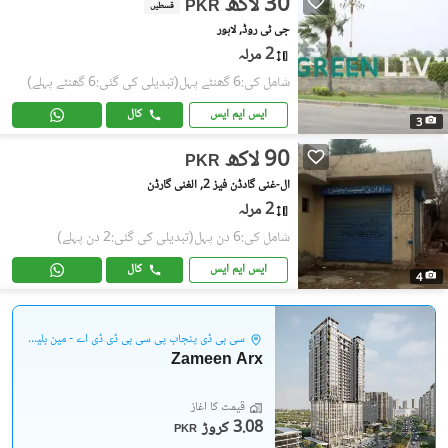
30 لاکھ
PKR
قسطیں
جی ٹی روڈ, لاہور
2 مرلہ
شامل کی:6 گھنٹے پہل
(تبدیلی کی گئی:6 گھنٹے پہلے)
ایس ایم ایس
کال
3
90 لاکھ
PKR
ال-غنی گادڈن فیز 2, الغنی گارڈن
2 مرلہ
شامل کی:6 دن پہل
(تبدیلی کی گئی:2 دن پہلے)
ایس ایم ایس
کال
4
سی بی ڈی پنجاب پی سی بی ڈی ڈی اے - مین بلیوارڈ گلبرگ
Zameen Arx
قیمت کا آغاز
3.08 کروڑ
PKR