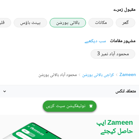
مقبول زمرے
گھر
مکانات
بالائی پورشن
پینٹ ہاؤس
فل
مشہور مقامات
سب دیکھیے
محمود آباد نمبر 3
Zameen
کراچی بالائی پورشن
محمود آباد بالائی پورشن
متعلقہ لنکس
نوٹیفکیشن سیٹ کریں
Zameen ایپ
حاصل کیجئے