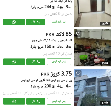
باتھ آئی لینڈ, کراچی
3
4
244 مربع یارڈ
شامل کی:6 گھنٹے پہل
ایس ایم ایس
کال
26
85 لاکھ
PKR
گلستانِِ جوہر ۔ بلاک 11, گلستانِ جوہر
3
3
150 مربع یارڈ
شامل کی:10 گھنٹے پہل
ایس ایم ایس
کال
23
3.75 کروڑ
PKR
پی ای سی ایچ ایس بلاک 6, پی ای سی ایچ ایس
4
4
200 مربع یارڈ
شامل کی:11 گھنٹے پہل
(تبدیلی کی گئی:11 گھنٹے پہلے)
ایس ایم ایس
کال
17