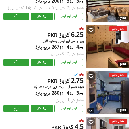
3
3
200 مربع یارڈ
شامل کی:2 ہفتے پہل
(تبدیلی کی گئی:14 گھنٹے پہلے)
ایس ایم ایس
کال
17
مقبول ترین
6.25 کروڑ
PKR
پی ای سی ایچ ایس, جمشید ٹاؤن
4
4
267 مربع یارڈ
شامل کی:12 گھنٹے پہل
ایس ایم ایس
کال
9
مقبول ترین
2.75 کروڑ
PKR
نارتھ ناظم آباد ۔ بلاک ایچ, نارتھ ناظم آباد
3
4
280 مربع یارڈ
شامل کی:1 دن پہل
ایس ایم ایس
کال
13
مقبول ترین
4.5 کروڑ
PKR