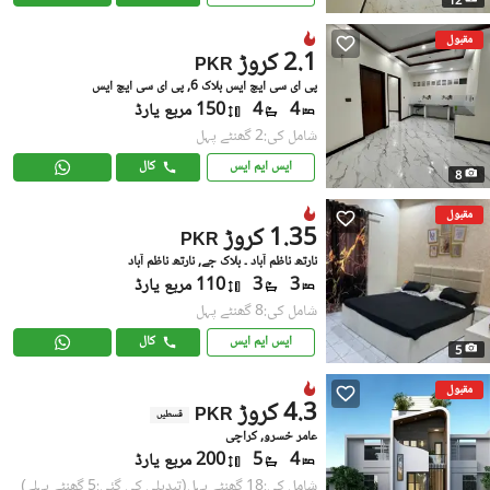
12
مقبول
2.1 کروڑ
PKR
پی ای سی ایچ ایس بلاک 6, پی ای سی ایچ ایس
4
4
150 مربع یارڈ
شامل کی:2 گھنٹے پہل
ایس ایم ایس
کال
8
مقبول
1.35 کروڑ
PKR
نارتھ ناظم آباد ۔ بلاک جے, نارتھ ناظم آباد
3
3
110 مربع یارڈ
شامل کی:8 گھنٹے پہل
ایس ایم ایس
کال
5
مقبول
4.3 کروڑ
PKR
قسطیں
عامر خسرو, کراچی
4
5
200 مربع یارڈ
شامل کی:18 گھنٹے پہل
(تبدیلی کی گئی:5 گھنٹے پہلے)