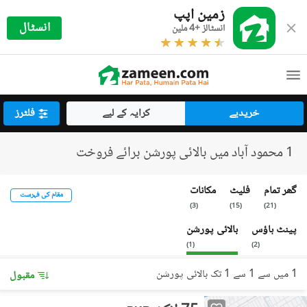
زمین اپپ
انسٹال
انسٹالز +4 ملین
خریدیے
کرایہ کے لیے
فلٹرز
1 محمود آباد میں بالائی پورشن برائے فروخت
گھر تمام
فلیٹ
مکانات
مقام کی فہرست
)
3
(
)
15
(
)
21
(
پینٹ ہاؤس
بالائی پورشن
)
1
(
)
2
(
1 میں سے 1 سے 1 تک بالائی پورشن
مقبول