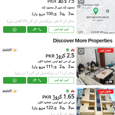
75 لاکھ
PKR
محمود آباد نمبر 3, محمود آباد
3
3
100 مربع یارڈ
شامل کی:3 ہفتے پہل
(تبدیلی کی گئی:23 گھنٹے پہلے)
ایس ایم ایس
کال
Discover More Properties
ٹائیٹینیم
مقبول ترین
2.5 کروڑ
PKR
پی ای سی ایچ ایس, جمشید ٹاؤن
2
2
111 مربع یارڈ
شامل کی:1 دن پہل
(تبدیلی کی گئی:1 دن پہلے)
ایس ایم ایس
کال
16
ٹائیٹینیم
مقبول ترین
1.65 کروڑ
PKR
پی ای سی ایچ ایس, جمشید ٹاؤن
3
3
122 مربع یارڈ
شامل کی:2 دن پہل