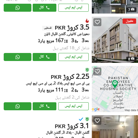
ایس ایم ایس
کال
7
مقبول
3.5 کروڑ
PKR
قسطیں
دھوراجی کالونی, گلشنِ اقبال ٹاؤن
3
3
167 مربع یارڈ
شامل کی:18 گھنٹے پہل
ایس ایم ایس
کال
8
2.25 کروڑ
PKR
پی ای سی ایچ ایس بلاک 2, پی ای سی ایچ ایس
3
2
111 مربع یارڈ
شامل کی:2 گھنٹے پہل
ایس ایم ایس
کال
3.1 کروڑ
PKR
گلشنِ اقبال - بلاک 3, گلشنِ اقبال