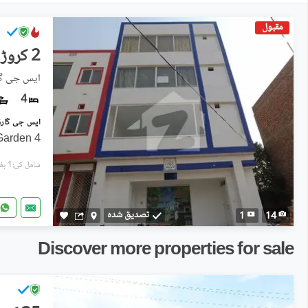
مقبول
2 کروڑ
ایس جی گا
4
4 Floor Plaza For Sale At Sj Garden
شامل کی:1 ہفتہ پہل
تصدیق شدہ
1
14
Discover more properties for sale