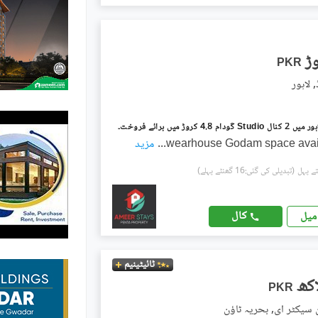
PKR
 لاہور
 4.8 کروڑ میں برائے فروخت۔
wearhouse Godam space avail
...
مزید
(تبدیلی کی گئی:16 گھنٹے پہلے)
کال
میل
ٹائیٹینیم
PKR
ن سیکٹر ای, بحریہ ٹاؤن