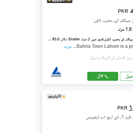
ٹائیٹینیم
PKR
ن سیکٹر ای, بحریہ ٹاؤن
1.8 مرلہ
بحریہ ٹاؤن سیکٹر ای بحریہ ٹاؤن,لاہور میں 2 مرلہ Studio دکان 85.0 لاکھ میں برائے فروخت۔
Bahria Town Lahore is a pr
...
مزید
(تبدیلی کی گئی:2 دن پہلے)
کال
میل
ٹائیٹینیم
PKR
چ اے ڈیفینس