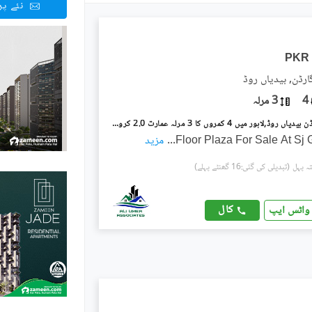
نئے پ
PKR
رڈن, بیدیاں روڈ
4
3 مرلہ
ایس جی گارڈن بیدیاں روڈ,لاہور میں 4 کمروں کا 3 مرلہ عمارت 2.0 کروڑ میں برائے فروخت۔
...
مزید
(تبدیلی کی گئی:16 گھنٹے پہلے)
کال
واٹس ایپ