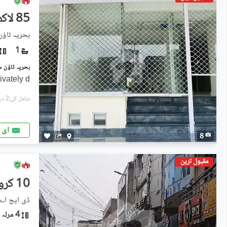
85 لاکھ
بحریہ ٹاؤ
1
ivately d
شامل کی:2 دن پہل
ای 
8
مقبول ترین
10 کروڑ
ڈی ایچ اے فیز 1, ڈی ای
4 مرلہ