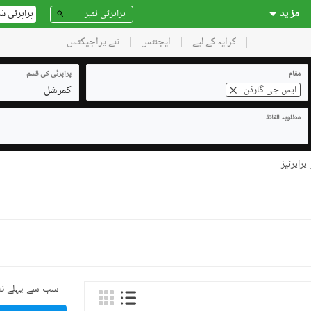
مز ید
پراپرٹی ش
کرایہ کے لیے
ایجنٹس
نئے پراجیکٹس
مقام
پراپرٹی کی قسم
کمرشل
ایس جی گارڈن
مطلوبہ الفاظ
راپرٹیز
سب سے پہلے نئ