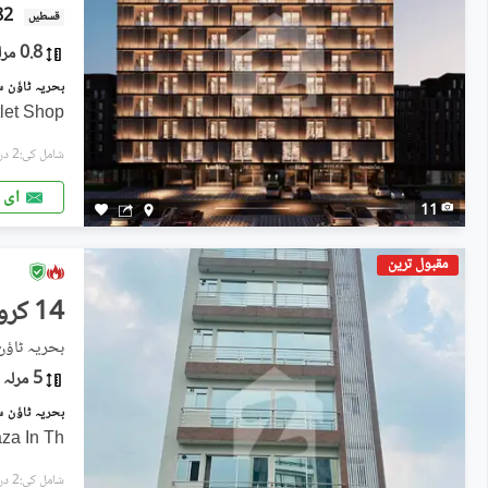
1.82
قسطیں
0.8 مرلہ
t Shop**
شامل کی:2 دن پہل
ای 
11
مقبول ترین
14 کروڑ
بحریہ ٹاؤ
5 مرلہ
za In Th
شامل کی:2 دن پہل