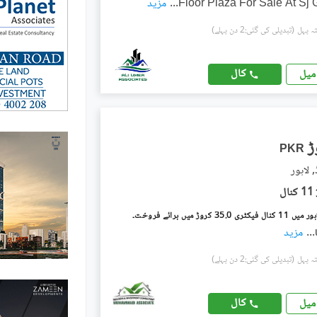
...
مزید
(تبدیلی کی گئی:2 دن پہلے)
کال
میل
PKR
 لاہور
11 کنال
35. کروڑ میں برائے فروخت۔
...
مزید
(تبدیلی کی گئی:2 دن پہلے)
کال
میل