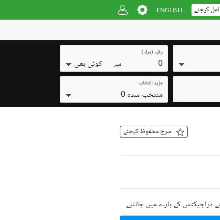
امل کیجئے
رقبہ (مرلہ)
0
کوئی بھی
سے
مزید انتخاب
منتخب شدہ 0
سرچ محفوظ کیجئے
ے پراجیکٹس کے بارے میں جانئیے