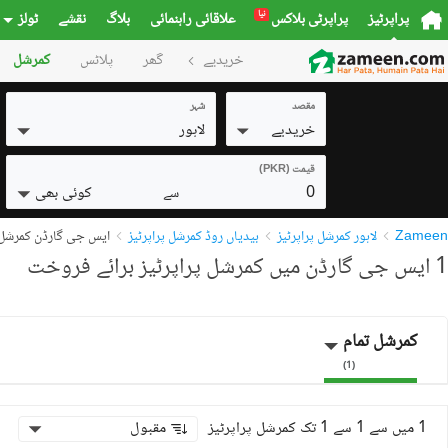
نیا
پراپرٹیز
پراپرٹی بلاکس
علاقائی راہنمائی
بلاگ
نقشے
ٹولز
خریدیے
گھر
پلاٹس
کمرشل
مقصد
شہر
خریدیے
لاہور
قیمت (PKR)
0
کوئی بھی
سے
Zameen
لاہور کمرشل پراپرٹیز
بیدیاں روڈ کمرشل پراپرٹیز
ایس جی گارڈن کمرشل پ
1 ایس جی گارڈن میں کمرشل پراپرٹیز برائے فروخت
کمرشل تمام
)
1
(
1 میں سے 1 سے 1 تک کمرشل پراپرٹیز
مقبول