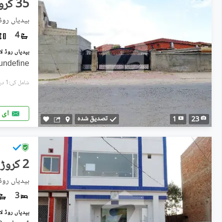
35 کروڑ
بیدیاں روڈ,
4
بیدیاں روڈ لاہور میں 11 کنال فیکٹری 0
undefine
شامل کی:1 دن پہل
ای 
تصدیق شدہ
1
23
2 کروڑ
بیدیاں روڈ,
3