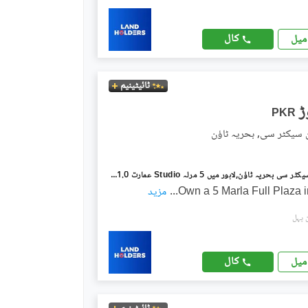
کال
میل
ٹائیٹینیم
PKR
ن سیکٹر سی, بحریہ ٹاؤن
بحریہ ٹاؤن سیکٹر سی بحریہ ٹاؤن,لاہور میں 5 مرلہ Studio عمارت 11.0 کروڑ میں برائے فروخت۔
Own a 5 Marla Full Plaza i
...
مزید
کال
میل