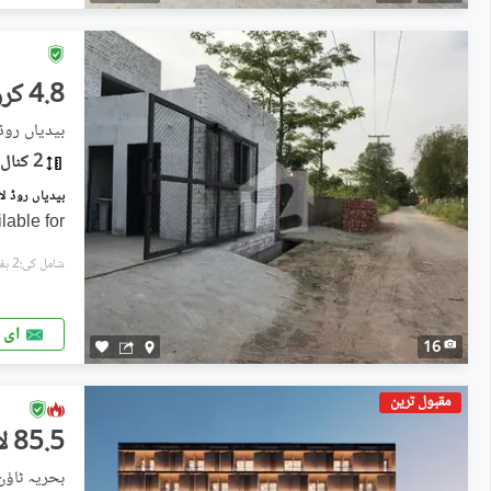
4.8 کروڑ
بیدیاں روڈ,
2 کنال
بیدیاں روڈ لاہور میں 2 کنال Studio گودام
able for
شامل کی:2 ہفتے پہل
ای 
16
مقبول ترین
85.5 لاکھ
بحریہ ٹاؤ