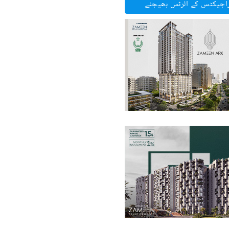
راجیکٹس کے الرٹس بھیجئے