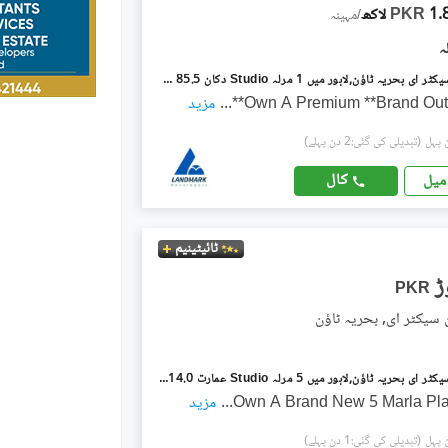
 لاکھ
PKR
/
مہینہ
بحریہ ٹاؤن سیکٹر ای بحریہ ٹاؤن,لاہور میں 1 مرلہ Studio دکان 85.5 لاکھ میں برائے فروخت۔
Own A Premium **Brand Outle
...
مزید
(تبدیلی کی گئی:2 دن پہلے)
کال
میل
ٹائیٹینیم
PKR
ن سیکٹر ای, بحریہ ٹاؤن
بحریہ ٹاؤن سیکٹر ای بحریہ ٹاؤن,لاہور میں 5 مرلہ Studio عمارت 14.0 کروڑ میں برائے فروخت۔
Own A Brand New 5 Marla Pla
...
مزید
(تبدیلی کی گئی:1 دن پہلے)