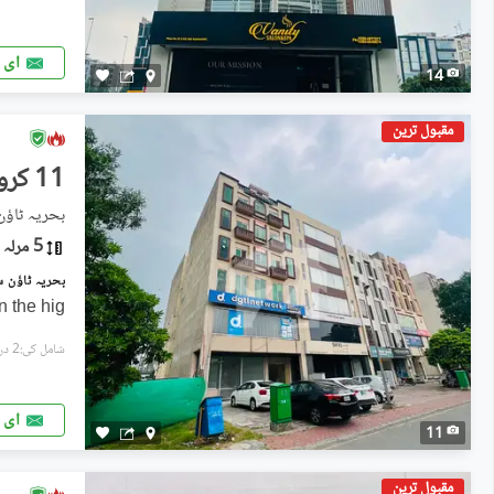
ای 
14
مقبول ترین
11 کروڑ
بحریہ ٹاؤ
5 مرلہ
n the hig
شامل کی:2 دن پہل
ای 
11
مقبول ترین