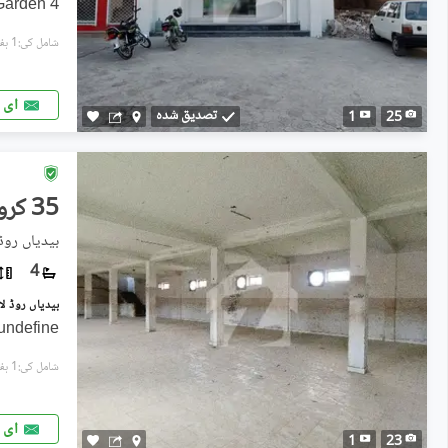
4 Floor Plaza For Sale At Sj Garden
شامل کی:1 ہفتہ پہل
ای 
تصدیق شدہ
1
25
35 کروڑ
بیدیاں روڈ,
4
بیدیاں روڈ لاہور میں 11 کنال فیکٹری 0
undefine
شامل کی:1 ہفتہ پہل
ای 
1
23