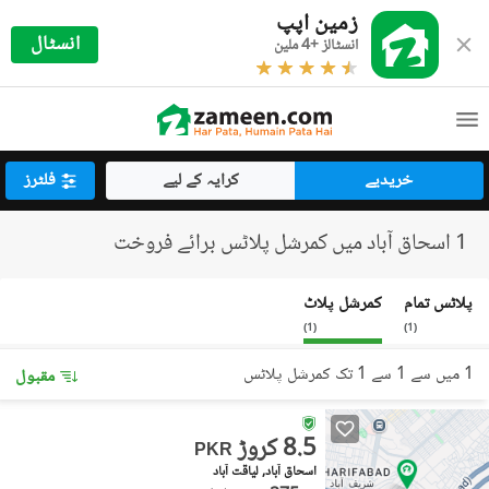
زمین اپپ
انسٹال
انسٹالز +4 ملین
خریدیے
کرایہ کے لیے
فلٹرز
1 اسحاق آباد میں کمرشل پلاٹس برائے فروخت
پلاٹس تمام
کمرشل پلاٹ
)
1
(
)
1
(
1 میں سے 1 سے 1 تک کمرشل پلاٹس
مقبول
8.5 کروڑ
PKR
اسحاق آباد, لیاقت آباد