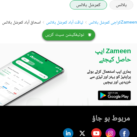
پلاٹس
کمرشل پلاٹس
Zameen
کراچی کمرشل پلاٹس
لیاقت آباد کمرشل پلاٹس
اسحاق آباد کمرشل پلاٹس
نوٹیفکیشن سیٹ کریں
Zameen ایپ
حاصل کیجئے
ہماری ایپ استعمال کرتے ہوئے
پراپٹیز کو بہتر اور تیزی سے
خریدیں اور بیچیں
مربوط ہو جاؤ