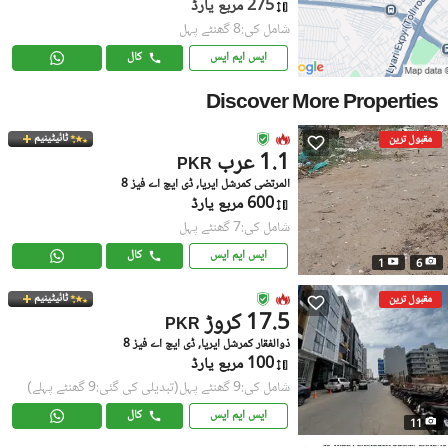
275 مربع یارڈ
شامل کی:8 گھنٹے پہل
ایس ایم ایس
کال
Discover More Properties
ٹائیٹینیم
مقبول ترین
1.1 عرب
PKR
المرتضی کمرشل ایریا, ڈی ایچ اے فیز 8
600 مربع یارڈ
شامل کی:7 گھنٹے پہل
ایس ایم ایس
کال
1
6
ٹائیٹینیم
مقبول ترین
17.5 کروڑ
PKR
ذوالفقار کمرشل ایریا, ڈی ایچ اے فیز 8
100 مربع یارڈ
شامل کی:9 گھنٹے پہل
(تبدیلی کی گئی:9 گھنٹے پہلے)
ایس ایم ایس
کال
11