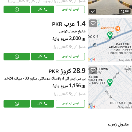
شامل کی:3 گھنٹے پہل
(تبدیلی کی گئی:3 گھنٹے پہلے)
ایس ایم ایس
کال
12
1.4 عرب
PKR
شاہراہِ فیصل, کراچی
2,000 مربع یارڈ
شامل کی:3 گھنٹے پہل
ایس ایم ایس
کال
28.9 کروڑ
PKR
پی سی ایس آئی آر ہاؤسنگ سوسائٹی, سکیم 33 - سیکٹر 24-اے
1,156 مربع یارڈ
شامل کی:3 گھنٹے پہل
ایس ایم ایس
کال
مقبول زمرے