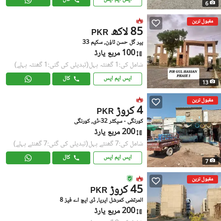
6
مقبول ترین
85 لاکھ
PKR
پیر گل حسن ٹاؤن, سکیم 33
100 مربع یارڈ
شامل کی:1 گھنٹہ پہل
(تبدیلی کی گئی:1 گھنٹہ پہلے)
ایس ایم ایس
کال
13
مقبول ترین
4 کروڑ
PKR
کورنگی - سیکٹر 32-ڈی, کورنگی
200 مربع یارڈ
شامل کی:7 گھنٹے پہل
(تبدیلی کی گئی:7 گھنٹے پہلے)
ایس ایم ایس
کال
7
مقبول ترین
45 کروڑ
PKR
المرتضی کمرشل ایریا, ڈی ایچ اے فیز 8
200 مربع یارڈ