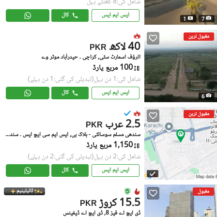
شامل کی:8 گھنٹے پہل
ایس ایم ایس
کال
1
7
مقبول ترین
40 لاکھ
PKR
الرؤف اسمارٹ سٹی, کراچی ۔ حیدرآباد موٹر وے
100 مربع یارڈ
شامل کی:1 دن پہل
(تبدیلی کی گئی:1 دن پہلے)
ایس ایم ایس
کال
6
مقبول ترین
2.5 عرب
PKR
سندھی مسلم سوسائٹی - بلاک بی, ایس ایم سی ایچ ایس ۔ سندھی مسلم سوسائٹی
1,150 مربع یارڈ
شامل کی:2 دن پہل
(تبدیلی کی گئی:2 دن پہلے)
ایس ایم ایس
کال
ٹائیٹینیم
مقبول
15.5 کروڑ
PKR
ڈی ایچ اے فیز 8, ڈی ایچ اے ڈیفینس