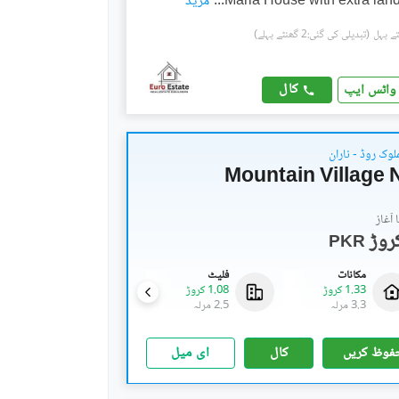
...
مزید
(تبدیلی کی گئی:2 گھنٹے پہلے)
کال
واٹس ایپ
وک روڈ - ناران
Mountain Village 
آغاز
PKR
مکانات
فلیٹ
مکانات
1.33 کروڑ
1.08 کروڑ
1.33 کروڑ
3.3 مرلہ
2.5 مرلہ
3.3 مرلہ
فوظ کریں
کال
ای میل