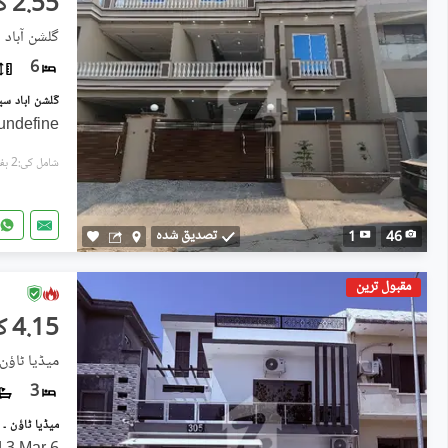
2.55 کروڑ
گلشن آباد سیکٹر 3,
6
undefine
شامل کی:2 ہفتے پہل
تصدیق شدہ
1
46
مقبول ترین
4.15 کروڑ
میڈیا ٹاؤن 
3