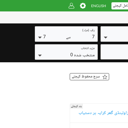
امل کیجئے
رقبہ (مرلہ)
7
7
سے
مزید انتخاب
منتخب شدہ 0
سرچ محفوظ کیجئے
بند کیجئے
اولپنڈی گھر کرایہ پر دستیاب