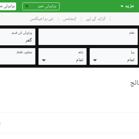
مز ید
پراپرٹی ش
کرایہ کے لیے
ایجنٹس
نئے پراجیکٹس
مقام
پراپرٹی کی قسم
گھر
بیڈ
باتھ
مطلوبہ الفاظ
تمام
تمام
ر