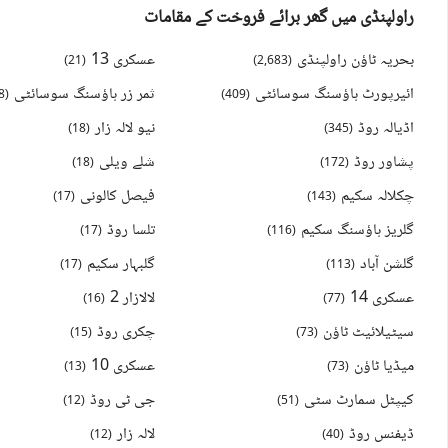
راولپنڈی میں گھر برائے فروخت کے مقامات
بحریہ ٹاؤن راولپنڈی
عسکری 13
)
21
(
)
2,683
(
ائیرپورٹ ہاؤسنگ سوسائٹی
ثمر زر ہاؤسنگ سوسائٹی
8
(
)
409
(
اڈیالہ روڈ
نیو لالہ زار
)
18
(
)
345
(
پشاور روڈ
شلے ویلی
)
18
(
)
172
(
چکلالہ سکیم
فیصل کالونی
)
17
(
)
143
(
گلریز ہاؤسنگ سکیم
تلسا روڈ
)
17
(
)
116
(
گلشن آباد
گلبہار سکیم
)
17
(
)
113
(
عسکری 14
لالازار 2
)
16
(
)
77
(
سیٹیلائیٹ ٹاؤن
چکری روڈ
)
15
(
)
73
(
میڈیا ٹاؤن
عسکری 10
)
13
(
)
73
(
کیپٹل سمارٹ سٹی
جی ٹی روڈ
)
12
(
)
51
(
ڈیفنس روڈ
لالہ زار
)
12
(
)
40
(