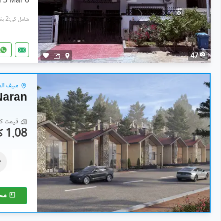
6 Marla House with extra land 3 Mar
شامل کی:2 ہفتے پہل
47
سیف المل
Naran
قیمت کا 
1.08 کروڑ
فلیٹ
1.08 کروڑ
2.5 مرلہ
مح