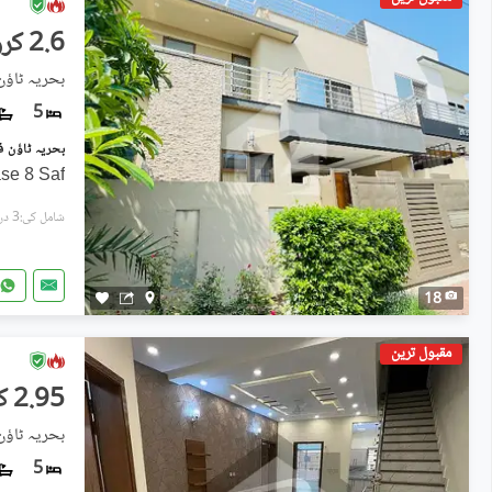
2.6 کروڑ
5
se 8 Saf
شامل کی:3 دن پہل
18
مقبول ترین
2.95 کروڑ
5