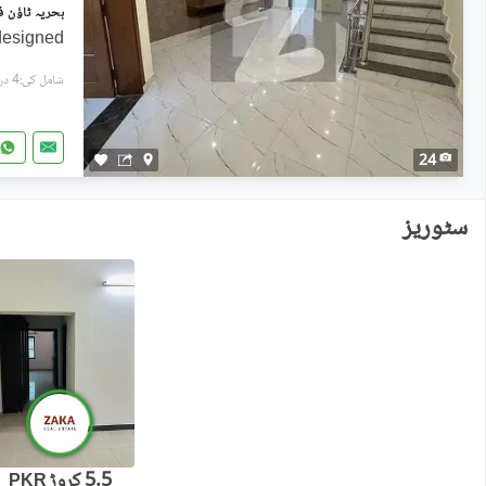
designed
شامل کی:4 دن پہل
24
سٹوریز
5.5 کروڑ
PKR