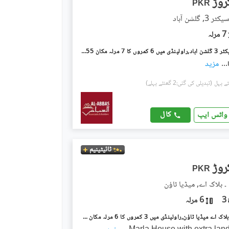
PKR
 گلشن آباد
7 مرلہ
گلشن آباد سیکٹر 3 گلشن آباد,راولپنڈی میں 6 کمروں کا 7 مرلہ مکان 2.55 کروڑ میں برائے فروخت۔
...
مزید
(تبدیلی کی گئی:2 گھنٹے پہلے)
کال
واٹس ایپ
ٹائیٹینیم
PKR
۔ بلاک اے, میڈیا ٹاؤن
3
6 مرلہ
میڈیا ٹاؤن ۔ بلاک اے میڈیا ٹاؤن,راولپنڈی میں 3 کمروں کا 6 مرلہ مکان 4.15 کروڑ میں برائے فروخت۔