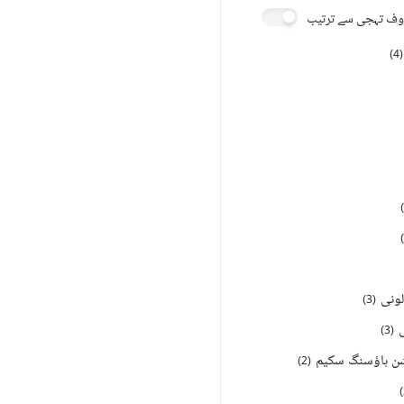
ف تہجی سے ترتیب
)
4
(
)
)
لونی
)
3
(
)
3
(
ن ہاؤسنگ سکیم
)
2
(
)