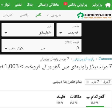
نیا
پراپرٹیز
پراپرٹی بلاکس
علاقائی راہنمائی
بلاگ
نقشے
ٹولز
خریدیے
گھر
پلاٹس
کمرشل
مقصد
شہر
خریدیے
راولپنڈی
قیمت (PKR)
0
کوئی بھی
سے
Zameen
راولپنڈی پراپرٹی
7 مرلہ راولپنڈی پراپرٹی
7 مرلہ بیڈز راولپنڈی میں گھر برائے فروخت
> 1,003 نتائج
تمام فلترز ہٹا دیجیے
7 مرلہ
-
7 مرلہ
گھر تمام
مکانات
فلیٹ
)
667
(
)
4,373
(
)
5,078
(