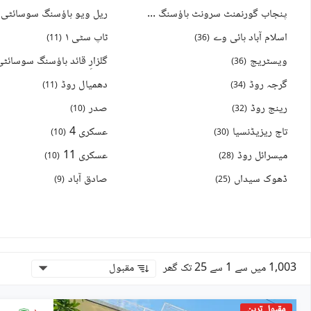
پنجاب گورنمنٹ سرونٹ ہاؤسنگ فاؤنڈیشن پی جی ایس ایچ ایف
ریل ویو ہاؤسنگ سوسائٹی
)
40
(
اسلام آباد ہائی وے
ٹاپ سٹی ۱
)
11
(
)
36
(
ویسٹریج
گلزارِ قائد ہاؤسنگ سوسائٹی
)
36
(
گرجہ روڈ
دھمیال روڈ
)
11
(
)
34
(
رینج روڈ
صدر
)
10
(
)
32
(
تاج ریزیڈنسیا
عسکری 4
)
10
(
)
30
(
میسرائل روڈ
عسکری 11
)
10
(
)
28
(
ڈھوک سیداں
صادق آباد
)
9
(
)
25
(
1,003 میں سے 1 سے 25 تک گھر
مقبول
مقبول ترین