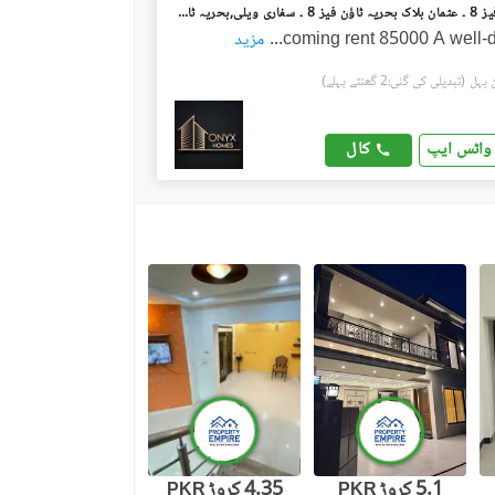
بحریہ ٹاؤن فیز 8 ۔ عثمان بلاک بحریہ ٹاؤن فیز 8 ۔ سفاری ویلی,بحریہ ٹاؤن فیز 8,بحریہ ٹاؤن راولپنڈی,راولپنڈی میں 5 کمروں کا 7 مرلہ مکان 2.95 کروڑ میں برائے فروخت۔
coming rent 85000 A well-
...
مزید
(تبدیلی کی گئی:2 گھنٹے پہلے)
کال
واٹس ایپ
5.1 کروڑ
4.35 کروڑ
PKR
PKR