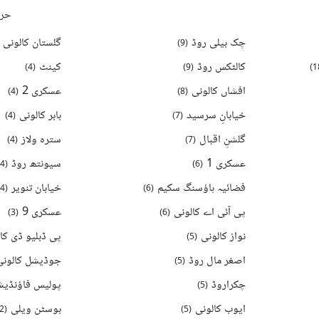
حرو
چک بیلی روڈ
گلستان کالونی
)
9
(
کالٹکس روڈ
کینٹ
)
4
(
)
9
(
)
1
افشاں کالونی
عسکری 2
)
4
(
)
8
(
خیابانِ سرسید
بابر کالونی
)
4
(
)
7
(
گلشنِ اقبال
سترہ ولاز
)
4
(
)
7
(
عسکری 1
سیونتھ روڈ
4
(
)
6
(
فضائیہ ہاؤسنگ سکیم
خیابان تنویر
4
(
)
6
(
پی آئی اے کالونی
عسکری 9
)
3
(
)
6
(
نواز کالونی
پی ڈبلیو ڈی کا
)
5
(
اصغر مال روڈ
جوڈیشل کالونی
)
5
(
چکراروڈ
پولیس فاؤنڈیش
)
5
(
ایوب کالونی
بوسٹن ویلی
2
(
)
5
(