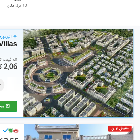
10 مرلہ
مکان
ائیرپورٹ 
Villas
قیمت کا 
2.06 کروڑ
مکانات
2.06 کروڑ
5 مرلہ
مح
مقبول ترین