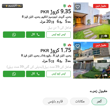
ٹائیٹینیم
مقبول ترین
9.35 کروڑ
PKR
بحریہ گرینز۔ اوورسیز انکلیو, بحریہ ٹاؤن فیز 8
5
6
20 مرلہ
شامل کی:1 دن پہل
ایس ایم ایس
کال
21
مقبول ترین
1.75 کروڑ
PKR
بحریہ ٹاؤن فیز 8 ۔ رفیع بلاک, بحریہ ٹاؤن فیز 8
3
4
5 مرلہ
شامل کی:39 منٹ پہل
(تبدیلی کی گئی:39 منٹ پہلے)
ایس ایم ایس
کال
9
مقبول زمرے
گھر
مکانات
فارم ہاؤس