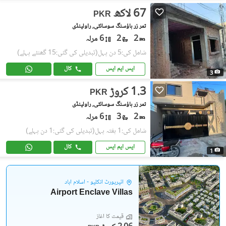
67 لاکھ
PKR
ثمر زر ہاؤسنگ سوسائٹی, راولپنڈی
2
2
6 مرلہ
شامل کی:5 دن پہل
(تبدیلی کی گئی:15 گھنٹے پہلے)
ایس ایم ایس
کال
3
1.3 کروڑ
PKR
ثمر زر ہاؤسنگ سوسائٹی, راولپنڈی
2
3
6 مرلہ
شامل کی:1 ہفتہ پہل
(تبدیلی کی گئی:1 دن پہلے)
ایس ایم ایس
کال
1
ائیرپورٹ انکلیو - اسلام آباد
Airport Enclave Villas
قیمت کا آغاز