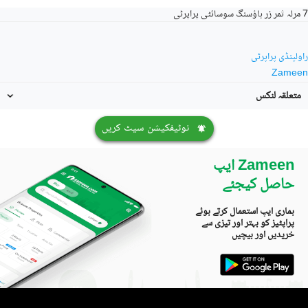
7 مرلہ ثمر زر ہاؤسنگ سوسائٹی پراپرٹی
راولپنڈی پراپرٹی
Zameen
متعلقہ لنکس
نوٹیفکیشن سیٹ کریں
Zameen ایپ
حاصل کیجئے
ہماری ایپ استعمال کرتے ہوئے
پراپٹیز کو بہتر اور تیزی سے
خریدیں اور بیچیں