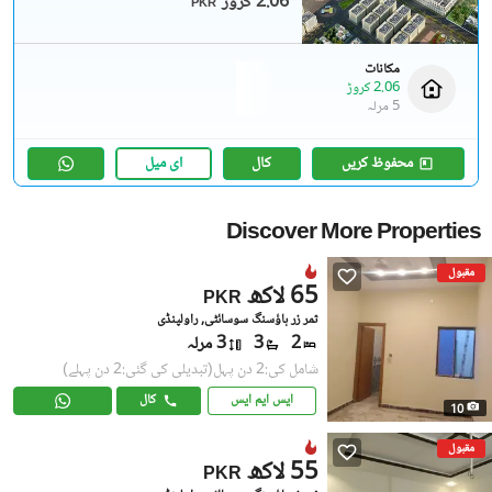
2.06 کروڑ
PKR
مکانات
2.06 کروڑ
5 مرلہ
محفوظ کریں
کال
ای میل
Discover More Properties
مقبول
65 لاکھ
PKR
ثمر زر ہاؤسنگ سوسائٹی, راولپنڈی
2
3
3 مرلہ
شامل کی:2 دن پہل
(تبدیلی کی گئی:2 دن پہلے)
ایس ایم ایس
کال
10
مقبول
55 لاکھ
PKR