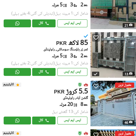
2
3
5 مرلہ
شامل کی:1 مہینہ پہل
(تبدیلی کی گئی:4 ہفتے پہلے)
ایس ایم ایس
کال
21
85 لاکھ
PKR
ثمر زر ہاؤسنگ سوسائٹی, راولپنڈی
2
3
5 مرلہ
شامل کی:1 مہینہ پہل
(تبدیلی کی گئی:2 ہفتے پہلے)
ایس ایم ایس
کال
13
ٹائیٹینیم
مقبول ترین
5.5 کروڑ
PKR
گلشن آباد, راولپنڈی
8
20 مرلہ
شامل کی:13 گھنٹے پہل
ایس ایم ایس
کال
46
ٹائیٹینیم
مقبول ترین