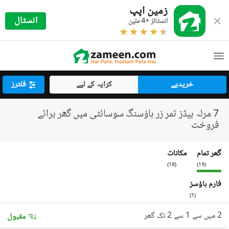
زمین اپپ
انسٹال
انسٹالز +4 ملین
خریدیے
کرایہ کے لیے
فلٹرز
7 مرلہ بیڈز ثمر زر ہاؤسنگ سوسائٹی میں گھر برائے
فروخت
گھر تمام
مکانات
)
18
(
)
19
(
فارم ہاؤسز
)
1
(
2 میں سے 1 سے 2 تک گھر
مقبول