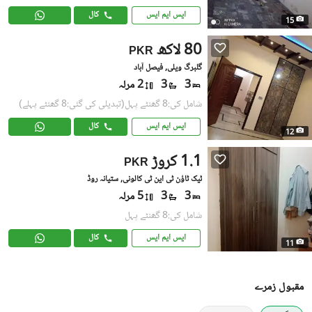
ایس ایم ایس
کال
15
80 لاکھ
PKR
گلبرگ ویلی, فیصل آباد
3
3
2 مرلہ
شامل کی:8 گھنٹے پہل
(تبدیلی کی گئی:8 گھنٹے پہلے)
ایس ایم ایس
کال
12
1.1 کروڑ
PKR
ٹیک ٹاؤن ٹی این ٹی کالونی, ستیانہ روڈ
3
3
5 مرلہ
شامل کی:8 گھنٹے پہل
ایس ایم ایس
کال
11
مقبول زمرے