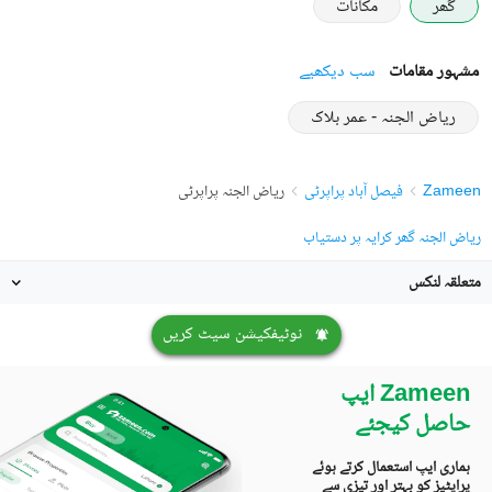
گھر
مکانات
مشہور مقامات
سب دیکھیے
ریاض الجنہ - عمر بلاک
Zameen
فیصل آباد پراپرٹی
ریاض الجنہ پراپرٹی
ریاض الجنہ گھر کرایہ پر دستیاب
متعلقہ لنکس
نوٹیفکیشن سیٹ کریں
Zameen ایپ
حاصل کیجئے
ہماری ایپ استعمال کرتے ہوئے
پراپٹیز کو بہتر اور تیزی سے