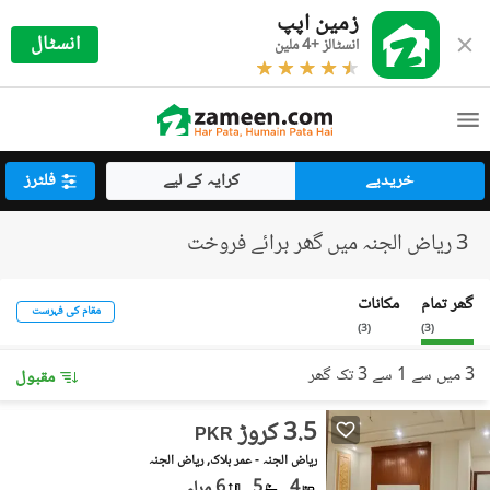
زمین اپپ
انسٹال
انسٹالز +4 ملین
خریدیے
کرایہ کے لیے
فلٹرز
3 ریاض الجنہ میں گھر برائے فروخت
گھر تمام
مکانات
مقام کی فہرست
)
3
(
)
3
(
3 میں سے 1 سے 3 تک گھر
مقبول
3.5 کروڑ
PKR
ریاض الجنہ - عمر بلاک, ریاض الجنہ
4
5
6 مرلہ