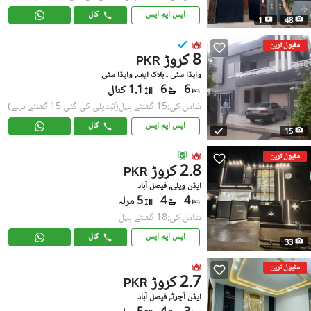
ایس ایم ایس
کال
1
48
مقبول ترین
8 کروڑ
PKR
واپڈا سٹی ۔ بلاک ایف, واپڈا سٹی
6
6
1.1 کنال
شامل کی:15 گھنٹے پہل
(تبدیلی کی گئی:15 گھنٹے پہلے)
ایس ایم ایس
کال
15
مقبول ترین
2.8 کروڑ
PKR
ایڈن ویلی, فیصل آباد
4
4
5 مرلہ
شامل کی:18 گھنٹے پہل
ایس ایم ایس
کال
33
مقبول ترین
2.7 کروڑ
PKR
ایڈن آچرڈ, فیصل آباد