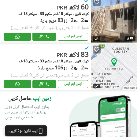
60 لاکھ
PKR
کوئٹہ ٹاؤن ۔ سیکٹر 18۔اے, سکیم 33 - سیکٹر 18-اے
2
2
83 مربع یارڈ
شامل کی:2 ہفتے پہل
(تبدیلی کی گئی:9 گھنٹے پہلے)
ایس ایم ایس
کال
8
83 لاکھ
PKR
کوئٹہ ٹاؤن ۔ سیکٹر 18۔اے, سکیم 33 - سیکٹر 18-اے
2
2
106 مربع یارڈ
شامل کی:2 ہفتے پہل
(تبدیلی کی گئی:9 گھنٹے پہلے)
ایس ایم ایس
کال
زمین اپپ
حاصل کریں
ہماری ایپ استعمال کرتے ہوئے
پراپٹیز کو بہتر اور تیزی سے
خریدیں اور بیچیں
ایپ ڈاؤن لوڈ کریں۔