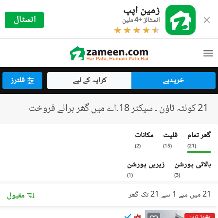
زمین اپپ
انسٹال
انسٹالز +4 ملین
خریدیے
کرایہ کے لیے
فلٹرز
21 کوئٹہ ٹاؤن ۔ سیکٹر 18۔اے میں گھر برائے فروخت
گھر تمام
فلیٹ
مکانات
)
2
(
)
15
(
)
21
(
بالائی پورشن
زیریں پورشن
)
1
(
)
3
(
21 میں سے 1 سے 21 تک گھر
مقبول
مقبول ترین