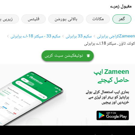
مقبول زمرے
گھر
مکانات
بالائی پورشن
فلیٹس
زیریں 
Zameen
کراچی پراپرٹی
سکیم 33 پراپرٹی
سکیم 33 - سیکٹر 18-اے پراپرٹی
کوئٹہ ٹاؤن ۔ سیکٹر 18۔اے پراپرٹی
نوٹیفکیشن سیٹ کریں
Zameen ایپ
حاصل کیجئے
ہماری ایپ استعمال کرتے ہوئے
پراپٹیز کو بہتر اور تیزی سے
خریدیں اور بیچیں