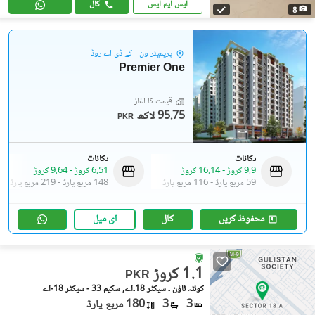
ایس ایم ایس
کال
8
پریمیئر ون - کے ڈی اے روڈ
Premier One
قیمت کا آغاز
95.75 لاکھ
PKR
دکانات
دکانات
9.9 کروڑ
-
16.14 کروڑ
6.51 کروڑ
-
9.64 کروڑ
59 مربع یارڈ
-
116 مربع یارڈ
148 مربع یارڈ
-
219 مربع یارڈ
محفوظ کریں
کال
ای میل
1.1 کروڑ
PKR
کوئٹہ ٹاؤن ۔ سیکٹر 18۔اے, سکیم 33 - سیکٹر 18-اے
3
3
180 مربع یارڈ