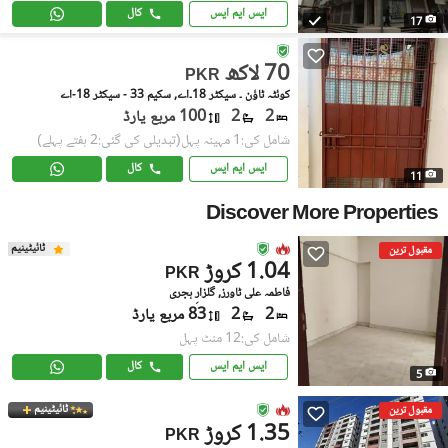
ایس ایم ایس
کال
17
70 لاکھ
PKR
کوئٹہ ٹاؤن ۔ سیکٹر 18۔اے, سکیم 33 - سیکٹر 18-اے
2
2
100 مربع یارڈ
شامل کی:1 مہینہ پہل
(تبدیلی کی گئی:2 ہفتے پہلے)
ایس ایم ایس
کال
11
Discover More Properties
ٹائیٹینیم
مقبول ترین
1.04 کروڑ
PKR
فاطمہ علی ٹاورز, گلزارِ ہجری
2
2
83 مربع یارڈ
شامل کی:12 منٹ پہل
ایس ایم ایس
کال
5
ٹائیٹینیم
مقبول ترین
1.35 کروڑ
PKR