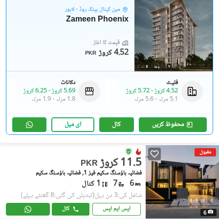
مین کینال بینک روڈ - لاہور
Zameen Phoenix
قیمت کا آغاز
4.52 کروڑ
PKR
فلیٹ
دکانات
4.52 کروڑ
-
5.72 کروڑ
5.69 کروڑ
-
6.25 کروڑ
5.1 مرلہ
-
5.6 مرلہ
1.8 مرلہ
-
1.9 مرلہ
محفوظ کریں
کال
ای میل
مقبول
11.5 کروڑ
PKR
فضائیہ ہاؤسنگ سکیم فیز 1, فضائیہ ہاؤسنگ سکیم
6
7
1 کنال
شامل کی:3 دن پہل
(تبدیلی کی گئی:8 گھنٹے پہلے)
ایس ایم ایس
کال
6