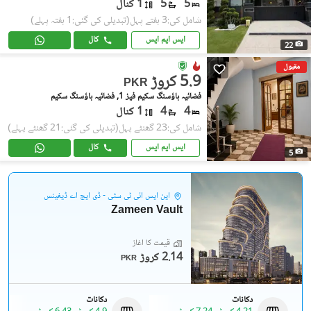
5
5
1 کنال
شامل کی:3 ہفتے پہل
(تبدیلی کی گئی:1 ہفتہ پہلے)
ایس ایم ایس
کال
22
مقبول
5.9 کروڑ
PKR
فضائیہ ہاؤسنگ سکیم فیز 1, فضائیہ ہاؤسنگ سکیم
4
4
1 کنال
شامل کی:23 گھنٹے پہل
(تبدیلی کی گئی:21 گھنٹے پہلے)
ایس ایم ایس
کال
5
این ایس آئی ٹی سٹی - ڈی ایچ اے ڈیفینس
Zameen Vault
قیمت کا آغاز
2.14 کروڑ
PKR
دکانات
دکانات