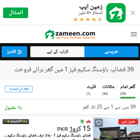
زمین اپپ
انسٹال
انسٹالز +4 ملین
خریدیے
کرایہ کے لیے
فلٹرز
39 فضائیہ ہاؤسنگ سکیم فیز 1 میں گھر برائے فروخت
گھر تمام
مکانات
فلیٹ
مقام کی فہرست
)
1
(
)
38
(
)
39
(
39 میں سے 1 سے 25 تک گھر
مقبول
ٹائیٹینیم
مقبول ترین
15 کروڑ
PKR
فضائیہ ہاؤسنگ سکیم فیز 1 - بلاک ایف, فضائیہ ہاؤسنگ سکیم فیز 1