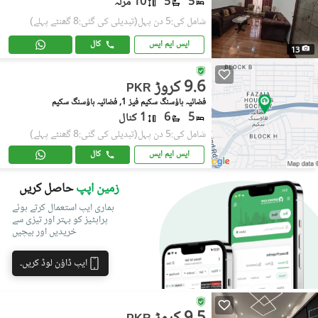
5
5
10 مرلہ
شامل کی:5 دن پہل
(تبدیلی کی گئی:8 گھنٹے پہلے)
ایس ایم ایس
کال
13
9.6 کروڑ
PKR
فضائیہ ہاؤسنگ سکیم فیز 1, فضائیہ ہاؤسنگ سکیم
5
6
1 کنال
شامل کی:5 دن پہل
(تبدیلی کی گئی:8 گھنٹے پہلے)
ایس ایم ایس
کال
زمین اپپ
حاصل کریں
ہماری ایپ استعمال کرتے ہوئے
پراپٹیز کو بہتر اور تیزی سے
خریدیں اور بیچیں
ایپ ڈاؤن لوڈ کریں۔