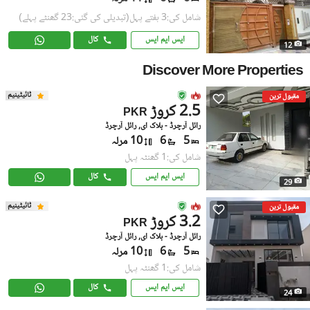
شامل کی:3 ہفتے پہل
(تبدیلی کی گئی:23 گھنٹے پہلے)
ایس ایم ایس
کال
12
Discover More Properties
ٹائیٹینیم
مقبول ترین
2.5 کروڑ
PKR
رائل آرچرڈ - بلاک ای, رائل آرچرڈ
5
6
10 مرلہ
شامل کی:1 گھنٹہ پہل
ایس ایم ایس
کال
29
ٹائیٹینیم
مقبول ترین
3.2 کروڑ
PKR
رائل آرچرڈ - بلاک ای, رائل آرچرڈ
5
6
10 مرلہ
شامل کی:1 گھنٹہ پہل
ایس ایم ایس
کال
24