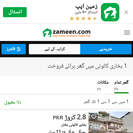
زمین اپپ
انسٹال
انسٹالز +4 ملین
خریدیے
کرایہ کے لیے
فلٹرز
1 بخاری کالونی میں گھر برائے فروخت
گھر تمام
مکانات
)
1
(
)
1
(
1 میں سے 1 سے 1 تک گھر
مقبول
2.8 کروڑ
PKR
بخاری کالونی, ملتان
6
6
11 مرلہ