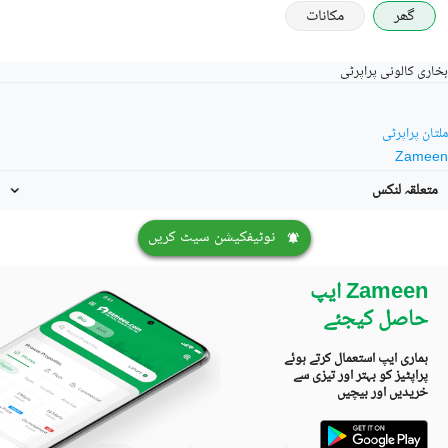
گھر
مکانات
بخاری کالونی پراپرٹی
ملتان پراپرٹی
Zameen
متعلقہ لنکس
نوٹیفکیشن سیٹ کریں
Zameen ایپ
حاصل کیجئے
ہماری ایپ استعمال کرتے ہوئے
پراپٹیز کو بہتر اور تیزی سے
خریدیں اور بیچیں