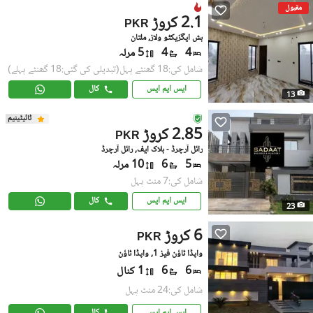
مقبول
2.1 کروڑ
PKR
بش ایگزیکٹو ولاز, ملتان
4
4
5 مرلہ
شامل کی:18 گھنٹے پہل
(تبدیلی کی گئی:18 گھنٹے پہلے)
ایس ایم ایس
کال
13
ٹائیٹینیم
2.85 کروڑ
PKR
رائل آرچرڈ - بلاک ایف, رائل آرچرڈ
5
6
10 مرلہ
شامل کی:7 منٹ پہل
ایس ایم ایس
کال
23
6 کروڑ
PKR
واپڈا ٹاؤن فیز 1, واپڈا ٹاؤن
6
6
1 کنال
شامل کی:24 منٹ پہل
ایس ایم ایس
کال