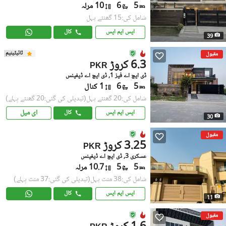
5
6
10 مرلہ
شامل کی:15 گھنٹے پہل
ایس ایم ایس
کال
39
ٹائیٹینیم
مقبول
6.3 کروڑ
PKR
ڈی ایچ اے فیز 1, ڈی ایچ اے ڈیفینس
5
6
1 کنال
شامل کی:20 گھنٹے پہل
(تبدیلی کی گئی:20 گھنٹے پہلے)
ای میل
ایس ایم ایس
کال
30
مقبول
3.25 کروڑ
PKR
عسکری 3, ڈی ایچ اے ڈیفینس
5
5
10.7 مرلہ
شامل کی:38 منٹ پہل
(تبدیلی کی گئی:37 منٹ پہلے)
ایس ایم ایس
کال
11
مقبول