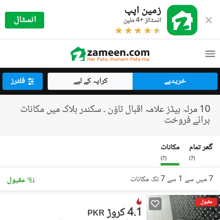
زمین اپپ
انسٹال
انسٹالز +4 ملین
خریدیے
کرایہ کے لیے
فلٹرز
10 مرلہ بیڈز علامہ اقبال ٹاؤن ۔ سکندر بلاک میں مکانات
برائے فروخت
گھر تمام
مکانات
)
7
(
)
7
(
7 میں سے 1 سے 7 تک مکانات
مقبول
مقبول
4.1 کروڑ
PKR