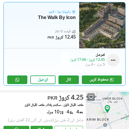
رائیونڈ روڈ - لاہور
The Walk By Icon
قیمت کا آغاز
12.45 کروڑ
PKR
کمرشل
12.45 کروڑ
-
17.66 کروڑ
5 مرلہ
-
6 مرلہ
محفوظ کریں
کال
ای میل
4.25 کروڑ
PKR
علامہ اقبال ٹاؤن ۔ سکندر بلاک, علامہ اقبال ٹاؤن
4
4
10 مرلہ
شامل کی:2 ہفتے پہل
(تبدیلی کی گئی:22 گھنٹے پہلے)