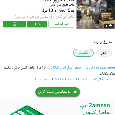
7.15 کروڑ
PKR
علامہ اقبال ٹاؤن, لاہور
5
6
10 مرلہ
شامل کی:2 دن پہل
(تبدیلی کی گئی:2 دن پہلے)
ایس ایم ایس
کال
49
مقبول زمرے
گھر
مکانات
Zameen
لاہور مکانات
علامہ اقبال ٹاؤن مکانات
10 مرلہ علامہ اقبال ٹاؤن ۔ سکندر
بلاک مکانات
علامہ اقبال ٹاؤن ۔ سکندر بلاک 10 مرلہ مکانات کرایہ پر دستیاب
نوٹیفکیشن سیٹ کریں
Zameen ایپ
حاصل کیجئے