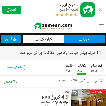
زمین اپپ
انسٹال
انسٹالز +4 ملین
خریدیے
کرایہ کے لیے
فلٹرز
11 مرلہ بیڈز حیات آباد میں مکانات برائے فروخت
گھر تمام
مکانات
فلیٹ
مقام کی فہرست
)
12
(
)
157
(
)
169
(
27 میں سے 1 سے 25 تک مکانات
مقبول
مقبول ترین
4.9 کروڑ
PKR
حیات آباد فیز 7, حیات آباد