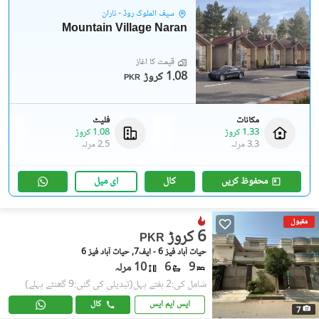
سیف الملوک روڈ - ناران
Mountain Village Naran
قیمت کا آغاز
1.08 کروڑ
PKR
مکانات
فلیٹ
1.33 کروڑ
1.08 کروڑ
3.3 مرلہ
2.5 مرلہ
محفوظ کریں
کال
ای میل
مقبول
6 کروڑ
PKR
حیات آباد فیز 6 - ایف7, حیات آباد فیز 6
9
6
10 مرلہ
شامل کی:2 ہفتے پہل
(تبدیلی کی گئی:9 گھنٹے پہلے)
ایس ایم ایس
کال
7