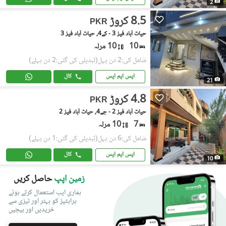
2
8.5 کروڑ
PKR
حیات آباد فیز 3 - کے4, حیات آباد فیز 3
10
10 مرلہ
شامل کی:2 دن پہل
(تبدیلی کی گئی:2 دن پہلے)
ایس ایم ایس
کال
21
4.8 کروڑ
PKR
حیات آباد فیز 2 - جے4, حیات آباد فیز 2
7
10 مرلہ
شامل کی:6 دن پہل
(تبدیلی کی گئی:1 دن پہلے)
ایس ایم ایس
کال
10
زمین اپپ
حاصل کریں
ہماری ایپ استعمال کرتے ہوئے
پراپٹیز کو بہتر اور تیزی سے
خریدیں اور بیچیں