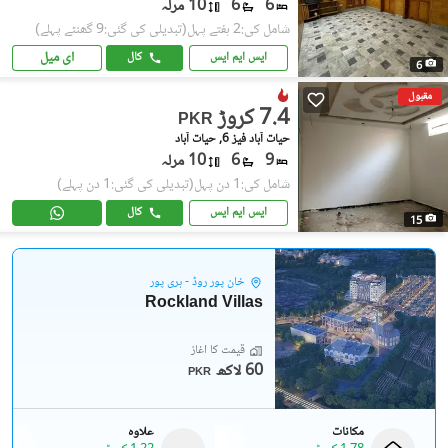
6
6
10 مرلہ
شامل کی:2 ہفتے پہل
(تبدیلی کی گئی:9 گھنٹے پہلے)
ای میل
ایس ایم ایس
کال
6
مقبول
7.4 کروڑ
PKR
حیات آباد فیز 6, حیات آباد
9
6
10 مرلہ
شامل کی:1 دن پہل
(تبدیلی کی گئی:1 دن پہلے)
ایس ایم ایس
کال
15
خان پور روڈ - ہری پور
Rockland Villas
قیمت کا آغاز
60 لاکھ
PKR
مکانات
علاوہ