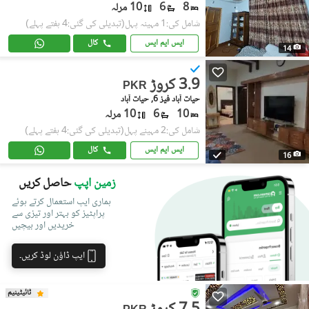
8
6
10 مرلہ
شامل کی:1 مہینہ پہل
(تبدیلی کی گئی:4 ہفتے پہلے)
ایس ایم ایس
کال
14
3.9 کروڑ
PKR
حیات آباد فیز 6, حیات آباد
10
6
10 مرلہ
شامل کی:2 مہینے پہل
(تبدیلی کی گئی:4 ہفتے پہلے)
ایس ایم ایس
کال
16
زمین اپپ
حاصل کریں
ہماری ایپ استعمال کرتے ہوئے
پراپٹیز کو بہتر اور تیزی سے
خریدیں اور بیچیں
ایپ ڈاؤن لوڈ کریں۔
ٹائیٹینیم