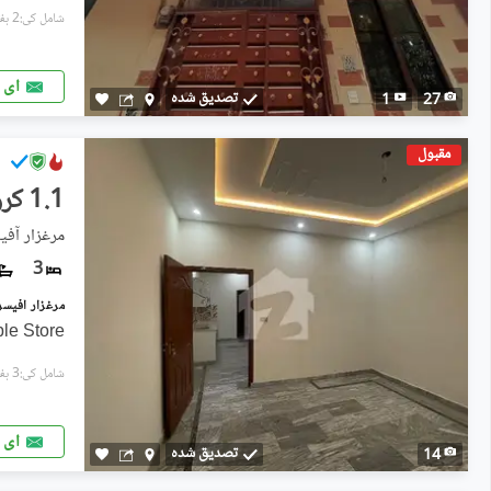
شامل کی:2 ہفتے پہل
ای 
تصدیق شدہ
1
27
مقبول
1.1 کروڑ
مرغزار آفی
3
le Store
شامل کی:3 ہفتے پہل
ای 
تصدیق شدہ
14