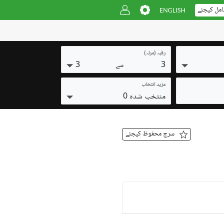
امل کیجئے
رقبہ (مرلہ)
3
3
سے
مزید انتخاب
منتخب شدہ 0
سرچ محفوظ کیجئے