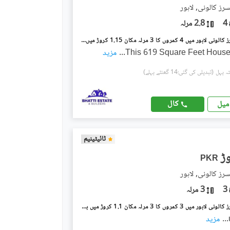
سرز کالونی, لاہور
4
2.8 مرلہ
مرغزار آفیسرز کالونی لاہور میں 4 کمروں کا 3 مرلہ مکان 1.15 کروڑ میں برائے فروخت۔
This 619 Square Feet House 
...
مزید
(تبدیلی کی گئی:14 گھنٹے پہلے)
کال
میل
ٹائیٹینیم
PKR
سرز کالونی, لاہور
3
3 مرلہ
مرغزار آفیسرز کالونی لاہور میں 3 کمروں کا 3 مرلہ مکان 1.1 کروڑ میں برائے فروخت۔
...
مزید