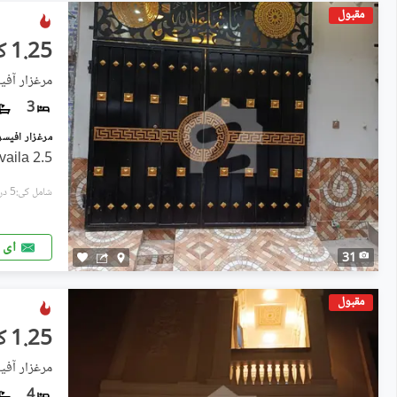
مقبول
1.25 کروڑ
مرغزار آفی
3
2.5 Marla Double Story House Availa
شامل کی:5 دن پہل
ای 
31
مقبول
1.25 کروڑ
مرغزار آفی
4