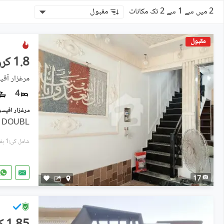
2 میں سے 1 سے 2 تک مکانات
مقبول
مقبول
1.8 کروڑ
مرغزار آفی
4
 DOUBL
شامل کی:1 ہفتہ پہل
17