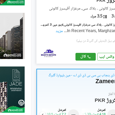
PKR
سرز کالونی ۔ بلاک سی, مرغزار آفیسرز کالونی
3
3.5 مرلہ
مرغزار آفیسرز کالونی ۔ بلاک سی مرغزار آفیسرز کالونی,لاہور میں 3 کمروں کا 4 مرلہ مکان 1.85 کروڑ میں برائے فروخت۔
In Recent Years, Marghzar
...
مزید
(تبدیلی کی گئی:2 دن پہلے)
کال
واٹس ایپ
ی پنجاب پی سی بی ڈی ڈی اے - مین بلیوارڈ گلبرگ
Zamee
آغاز
PKR
کمرشل
کمرشل
کمرشل
4.18 کروڑ
-
5.33 کروڑ
7.2 کروڑ
-
10.1 کروڑ
6.42 کروڑ
-
16.37 کروڑ