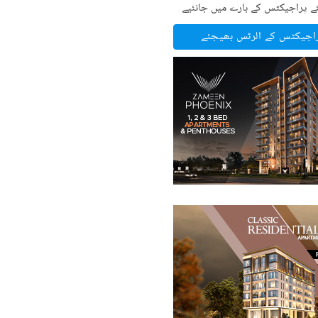
ے پراجیکٹس کے بارے میں جانئیے
راجیکٹس کے الرٹس بھیجئے