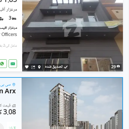
1.85 کروڑ
مرغزار آفی
3
 Officers
شامل کی:2 ہفتے پہل
تصدیق شدہ
29
سی بی ڈ
n Arx
قیمت کا 
3.08 کروڑ
کمرشل
6.42 کروڑ
-
16.37 کروڑ