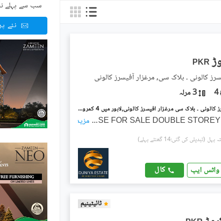
سب سے پہلے نئ
نئے پ
PKR
سرز کالونی ۔ بلاک سی, مرغزار آفیسرز کالونی
4
3 مرلہ
مرغزار آفیسرز کالونی ۔ بلاک سی مرغزار آفیسرز کالونی,لاہور میں 4 کمروں کا 3 مرلہ مکان 1.8 کروڑ میں برائے فروخت۔
...
HOUSE FOR SALE DOUBLE STOREY
مزید
(تبدیلی کی گئی:14 گھنٹے پہلے)
کال
واٹس ایپ
ٹائیٹینیم