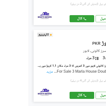
(تبدیلی کی گئی:2 دن پہلے)
کال
میل
ٹائیٹینیم
PKR
سرز کالونی, لاہور
3
3 مرلہ
مرغزار آفیسرز کالونی لاہور میں 3 کمروں کا 3 مرلہ مکان 1.1 کروڑ میں برائے فروخت۔
For Sale 3 Marla House Doub
...
مزید
(تبدیلی کی گئی:4 دن پہلے)
کال
میل