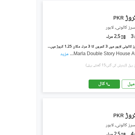
PKR
سرز کالونی, لاہور
3
2.5 مرلہ
مرغزار آفیسرز کالونی لاہور میں 3 کمروں کا 3 مرلہ مکان 1.25 کروڑ میں برائے فروخت۔
...
مزید
(تبدیلی کی گئی:15 گھنٹے پہلے)
کال
میل
PKR
سرز کالونی, لاہور
4
2.5 مرلہ