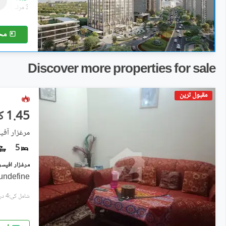
1.7 مرلہ
-
3.8 مرلہ
مح
Discover more properties for sale
مقبول ترین
1.45 کروڑ
مرغزار آفی
5
undefine
شامل کی:4 دن پہل