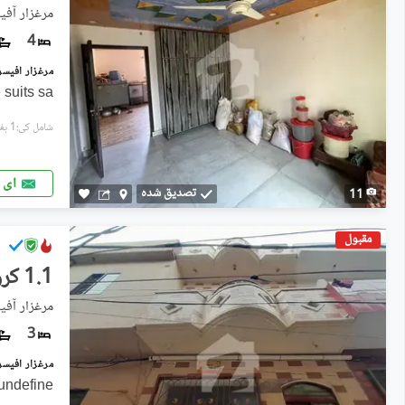
مرغزار آفی
4
suits sa
شامل کی:1 ہفتہ پہل
ای 
تصدیق شدہ
11
مقبول
1.1 کروڑ
مرغزار آفی
3
undefine