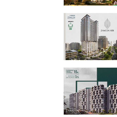
کمرشل
4.18 کروڑ
-
5.33 کروڑ