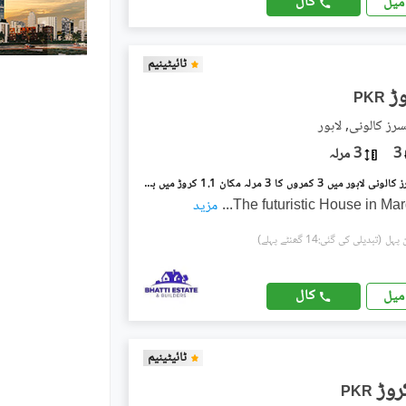
کال
میل
ٹائیٹینیم
PKR
سرز کالونی, لاہور
3
3 مرلہ
مرغزار آفیسرز کالونی لاہور میں 3 کمروں کا 3 مرلہ مکان 1.1 کروڑ میں برائے فروخت۔
The futuristic House in Ma
...
مزید
(تبدیلی کی گئی:14 گھنٹے پہلے)
کال
میل
ٹائیٹینیم
PKR