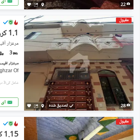
ای 
22
مقبول
1.1 کروڑ
مرغزار آفی
3
rghzar Of
شامل کی:3 دن پہل
ای 
تصدیق شدہ
28
مقبول
1.15 کروڑ