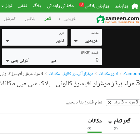
نیا
پراپرٹیز
پراپرٹی بلاکس
علاقائی راہنمائی
بلاگ
نقشے
ٹولز
خریدیے
گھر
پلاٹس
کمرشل
مقصد
شہر
خریدیے
لاہور
قیمت (PKR)
0
کوئی بھی
سے
Zameen
لاہور مکانات
مرغزار آفیسرز کالونی مکانات
3 مرلہ مرغزار آفیسرز کالونی ۔ بلاک سی مکانات
3 مرلہ بیڈز مرغزار آفیسرز کالونی ۔ بلاک سی میں مکانات برائے فروخت
تمام فلترز ہٹا دیجیے
3 مرلہ
-
3 مرلہ
گھر تمام
مکانات
)
7
(
)
7
(