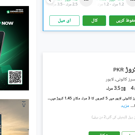
1.2 مرلہ
-
1.2 مرلہ
2.5 مرلہ
-
3.5 مرلہ
1.7 مرلہ
-
3.8 مرلہ
فوظ کریں
کال
ای میل
PKR
سرز کالونی, لاہور
4
3.5 مرلہ
مرغزار آفیسرز کالونی لاہور میں 5 کمروں کا 3 مرلہ مکان 1.45 کروڑ میں برائے فروخت۔
...
مزید
(تبدیلی کی گئی:2 دن پہلے)