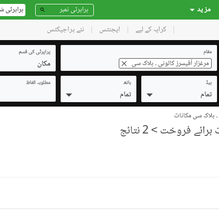
مز ید
پراپرٹی ش
کرایہ کے لیے
ایجنٹس
نئے پراجیکٹس
مقام
پراپرٹی کی قسم
مکان
مرغزار آفیسرز کالونی ۔ بلاک سی
بیڈ
باتھ
مطلوبہ الفاظ
تمام
تمام
> 2 نتائج