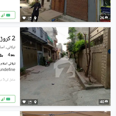
ای 
26
2 کروڑ
ترلائی, اسلا
4
undefine
شامل کی:5 دن پہل
ای 
40