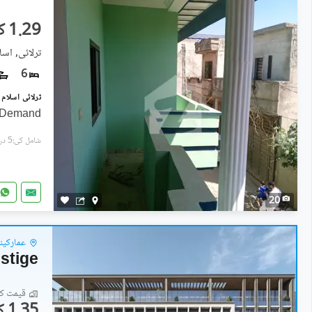
1.29 کروڑ
ترلائی, اسلا
6
e Demand
شامل کی:5 دن پہل
20
عمارکینی
stige
قیمت کا 
1.35 کروڑ