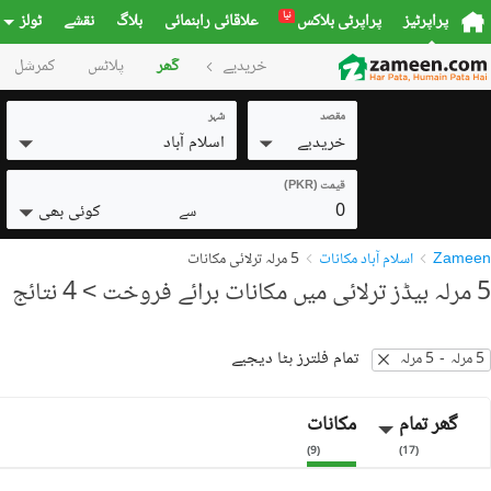
نیا
پراپرٹیز
پراپرٹی بلاکس
علاقائی راہنمائی
بلاگ
نقشے
ٹولز
خریدیے
گھر
پلاٹس
کمرشل
مقصد
شہر
خریدیے
اسلام آباد
قیمت (PKR)
0
کوئی بھی
سے
Zameen
اسلام آباد مکانات
5 مرلہ ترلائی مکانات
5 مرلہ بیڈز ترلائی میں مکانات برائے فروخت
> 4 نتائج
تمام فلترز ہٹا دیجیے
5 مرلہ
-
5 مرلہ
گھر تمام
مکانات
)
9
(
)
17
(