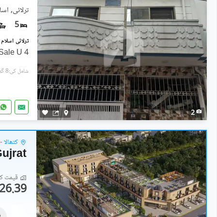
ترلائی, اسلا
5
4 Marla 2.5 Storey House for Sale U
شامل کی:8 گھنٹے پہل
2
کتھالا -
Gujrat
قیمت کا 
26.39 لاکھ
دکانات
3.5 کروڑ