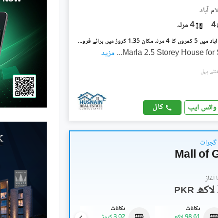
م آباد
4
4 مرلہ
ترلائی اسلام آباد میں 5 کمروں کا 4 مرلہ مکان 1.35 کروڑ میں برائے فروخت۔
...
مزید
کال
واٹس ایپ
 گجرات
Mall of 
آغاز
PKR
دکانات
دکانات
دکانات
98.61 لاکھ
3.02 کروڑ
3.5 کروڑ