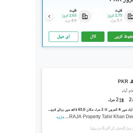
فلیٹ
فلیٹ
فلیٹ
2.75 کروڑ
2.63 کروڑ
2.99 کروڑ
5.1 مرلہ
4.9 مرلہ
5.6 مرلہ
فوظ کریں
کال
ای میل
PKR
م آباد
2
2 مرلہ
ترلائی اسلام آباد میں 4 کمروں کا 2 مرلہ مکان 65.0 لاکھ میں برائے فروخت۔
RAJA Property Tahir Khan D
...
مزید
(تبدیلی کی گئی:2 دن پہلے)