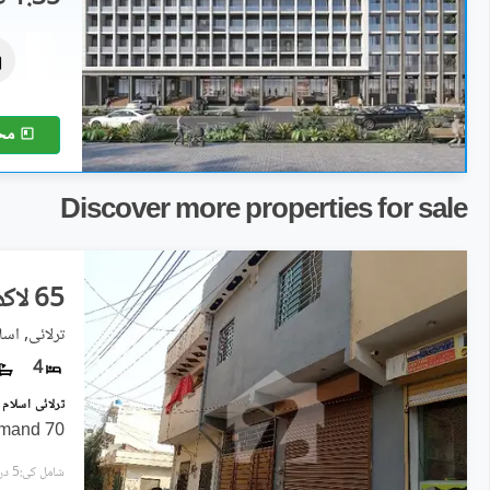
فلیٹ
2.99 کروڑ
5.6 مرلہ
مح
Discover more properties for sale
65 لاکھ
ترلائی, اسلا
4
emand 70
شامل کی:5 دن پہل