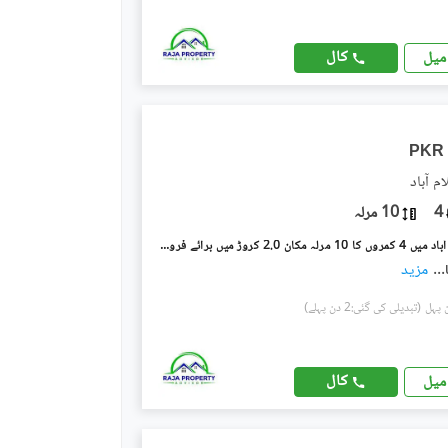
کال
میل
PKR
م آباد
4
10 مرلہ
ترلائی اسلام آباد میں 4 کمروں کا 10 مرلہ مکان 2.0 کروڑ میں برائے فروخت۔
...
مزید
(تبدیلی کی گئی:2 دن پہلے)
کال
میل