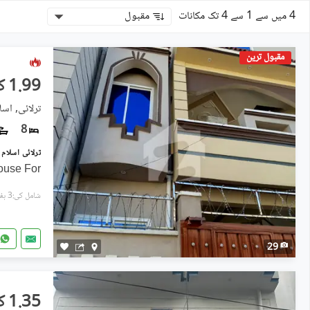
4 میں سے 1 سے 4 تک مکانات
مقبول
مقبول ترین
1.99 کروڑ
ترلائی, اسلا
8
ouse For
شامل کی:3 ہفتے پہل
29
1.35 کروڑ