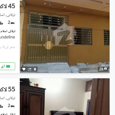
45 لاکھ
ترلائی, اسلا
2
undefine
شامل کی:5 دن پہل
ای 
28
55 لاکھ
ترلائی, اسلا
2