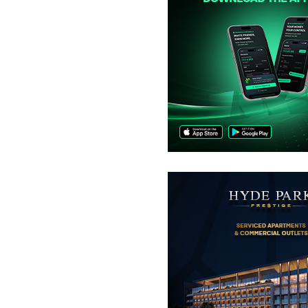
دکانات
98.61 لاکھ