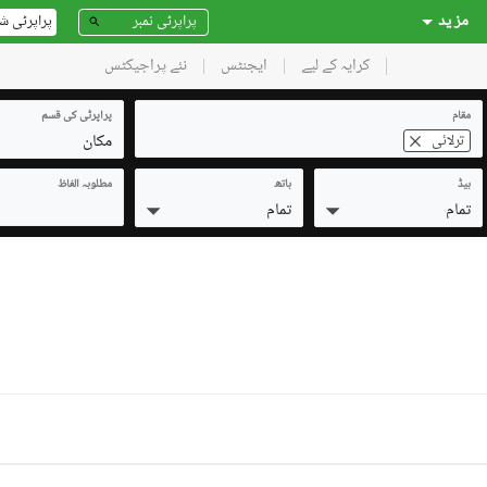
مز ید
پراپرٹی ش
کرایہ کے لیے
ایجنٹس
نئے پراجیکٹس
مقام
پراپرٹی کی قسم
مکان
ترلائی
بیڈ
باتھ
مطلوبہ الفاظ
تمام
تمام