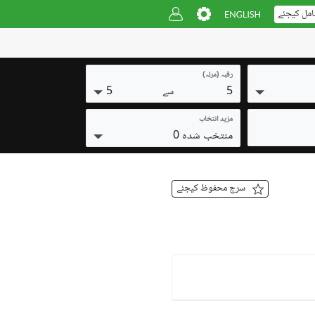
امل کیجئے
رقبہ (مرلہ)
5
5
سے
مزید انتخاب
منتخب شدہ 0
سرچ محفوظ کیجئے