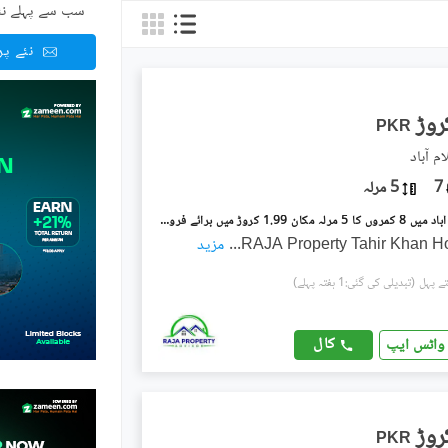
سب سے پہلے نئ
نئے پ
PKR
م آباد
7
5 مرلہ
ترلائی اسلام آباد میں 8 کمروں کا 5 مرلہ مکان 1.99 کروڑ میں برائے فروخت۔
RAJA Property Tahir Khan H
...
مزید
(تبدیلی کی گئی:1 ہفتہ پہلے)
کال
واٹس ایپ
PKR