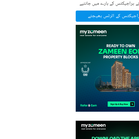
ے پراجیکٹس کے بارے میں جانئیے
راجیکٹس کے الرٹس بھیجئے