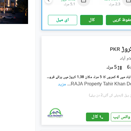
2.3 مرلہ
5.1 مرلہ
8 مرلہ
فوظ کریں
کال
ای میل
PKR
م آباد
6
5 مرلہ
ترلائی اسلام آباد میں 4 کمروں کا 5 مرلہ مکان 1.38 کروڑ میں برائے فروخت۔
RAJA Property Tahir Khan 
...
مزید
(تبدیلی کی گئی:2 دن پہلے)
کال
واٹس ایپ