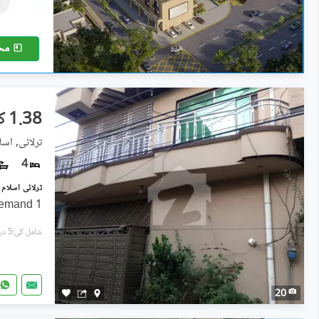
8 مرلہ
مح
1.38 کروڑ
ترلائی, اسلا
4
Demand 1
شامل کی:5 دن پہل
20