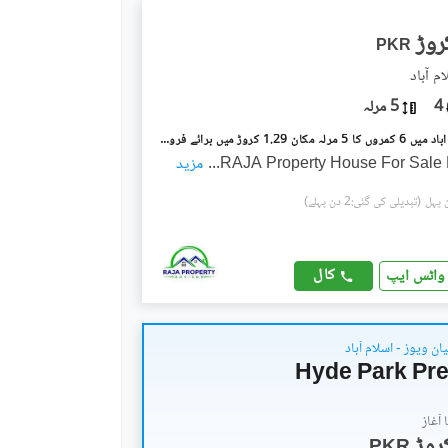
PKR
م آباد
4
5 مرلہ
ترلائی اسلام آباد میں 6 کمروں کا 5 مرلہ مکان 1.29 کروڑ میں برائے فروخت۔
RAJA Property House For Sal
...
مزید
(تبدیلی کی گئی:2 دن پہلے)
کال
واٹس ایپ
ان ویوز - اسلام آباد
Hyde Park Pre
آغاز
PKR