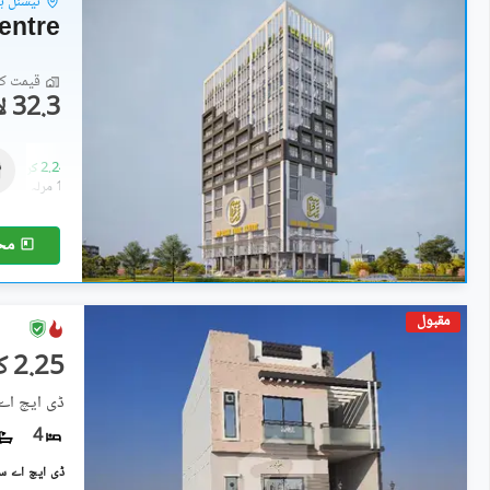
نیشنل ہ
entre
قیمت کا 
32.3 لاکھ
دکانات
32.3 لاکھ
-
2.24 کروڑ
0.4 مرلہ
-
1.4 مرلہ
مح
مقبول
2.25 کروڑ
ڈی ایچ اے سٹی سیکٹر
4