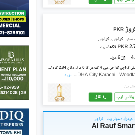
PKR
 سٹی کراچی, کراچی
 لاکھ
PKR
/
مہینہ
4
6 مرلہ
ڈی ایچ اے سٹی کراچی کراچی میں 4 کمروں کا 6 مرلہ مکان 2.34 کروڑ میں برائے فروخت۔
...
مزید
کال
واٹس ایپ
 حیدرآباد موٹر وے - کراچی
Al Rauf Smar