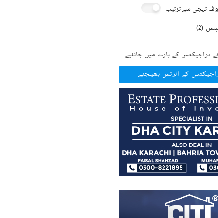
ف تہجی سے ترتیب
سِس
)
2
(
ے پراجیکٹس کے بارے میں جانئیے
راجیکٹس کے الرٹس بھیجئے