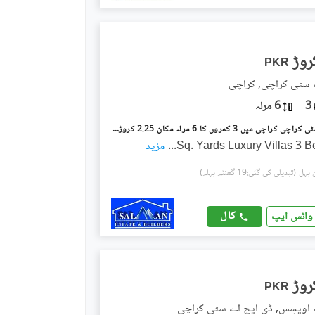
PKR
 سٹی کراچی, کراچی
3
6 مرلہ
ڈی ایچ اے سٹی کراچی کراچی میں 3 کمروں کا 6 مرلہ مکان 2.25 کروڑ میں برائے فروخت۔
...
مزید
(تبدیلی کی گئی:19 گھنٹے پہلے)
کال
واٹس ایپ
PKR
 اویسِس, ڈی ایچ اے سٹی کراچی