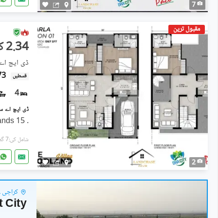
7
مقبول ترین
2.34 کروڑ
ڈی ایچ اے
2.73
قسطیں
4
. DHA City Karachi - Woodlands 15
شامل کی:7 گھنٹے پہل
2
کراچی ۔
t City