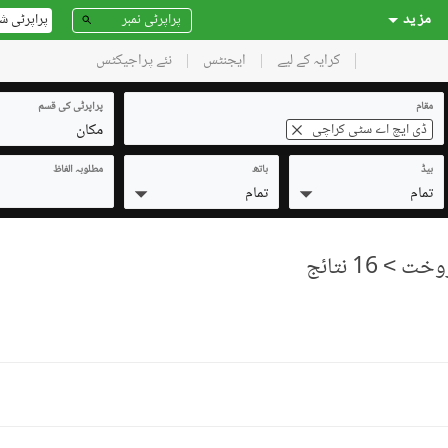
مز ید
پراپرٹی ش
کرایہ کے لیے
ایجنٹس
نئے پراجیکٹس
مقام
پراپرٹی کی قسم
مکان
ڈی ایچ اے سٹی کراچی
بیڈ
باتھ
مطلوبہ الفاظ
تمام
تمام
> 16 نتائج