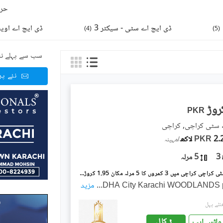
حرو
ڈی ایچ اے سٹی - سیکٹر 3
ڈی ایچ اے اوی
)
4
(
)
5
(
سب سے پہلے نئ
نئے پ
PKR
 سٹی کراچی, کراچی
 لاکھ
PKR
/
مہینہ
3
5 مرلہ
ڈی ایچ اے سٹی کراچی کراچی میں 3 کمروں کا 5 مرلہ مکان 1.95 کروڑ میں برائے فروخت۔
DHA City Karachi WOODLANDS p
...
مزید
کال
واٹس ایپ