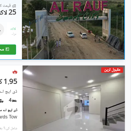
قیمت کا 
25 لاکھ
رہائشی پلاٹ
25 لاکھ
-
32 لاکھ
4.8 مرلہ
-
8 مرلہ
مح
مقبول ترین
1.95 کروڑ
ڈی ایچ اے سٹی ۔ سیکٹر
4
Yards Tow
شامل کی:1 ہفتہ پہل