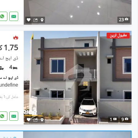
23
مقبول ترین
1.75 کروڑ
ڈی ایچ اے سٹی ۔ سیکٹر
4
undefine
شامل کی:1 ہفتہ پہل
1
9