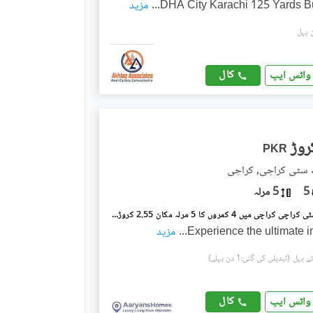
DHA City Karachi 125 Yards 
...
مزید
کال
واٹس ایپ
PKR
 سٹی کراچی, کراچی
5
5 مرلہ
ڈی ایچ اے سٹی کراچی کراچی میں 4 کمروں کا 5 مرلہ مکان 2.55 کروڑ میں برائے فروخت۔
Experience the ultimate in
...
مزید
(تبدیلی کی گئی:1 دن پہلے)
کال
واٹس ایپ