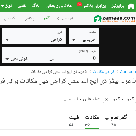
نیا
پراپرٹیز
پراپرٹی بلاکس
علاقائی راہنمائی
بلاگ
نقشے
ٹولز
خریدیے
گھر
پلاٹس
کمرشل
مقصد
شہر
خریدیے
کراچی
قیمت (PKR)
0
کوئی بھی
سے
Zameen
کراچی مکانات
5 مرلہ ڈی ایچ اے سٹی کراچی مکانات
5 مرلہ بیڈز ڈی ایچ اے سٹی کراچی میں مکانات برائے فروخت
تمام فلترز ہٹا دیجیے
5 مرلہ
-
5 مرلہ
گھر تمام
مکانات
فلیٹ
)
25
(
)
40
(
)
78
(