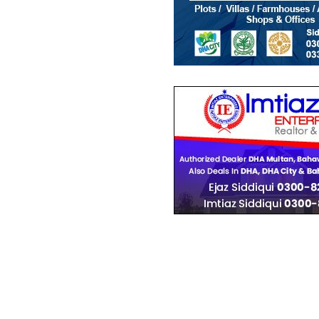
رہائشی پلاٹ
25 لاکھ
-
32 لاکھ
4.8 مرلہ
-
8 مرلہ