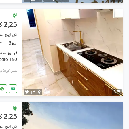
2.25 کروڑ
ڈی ایچ اے
3
150 Sq. Yards Luxury Villas 3 Bedro
شامل کی:5 دن پہل
6
2.25 کروڑ
ڈی ایچ اے