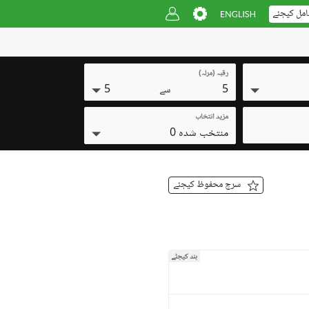
امل کیجئے
رقبہ (مرلہ)
5
5
سے
مزید انتخاب
منتخب شدہ 0
سرچ محفوظ کیجئے
بند کیجئے