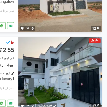
Bungalow
شامل کی:1 دن پہل
12
مقبول
2.55 کروڑ
ڈی ایچ اے
4
 luxury l
شامل کی:4 ہفتے پہل
تصدیق شدہ
17