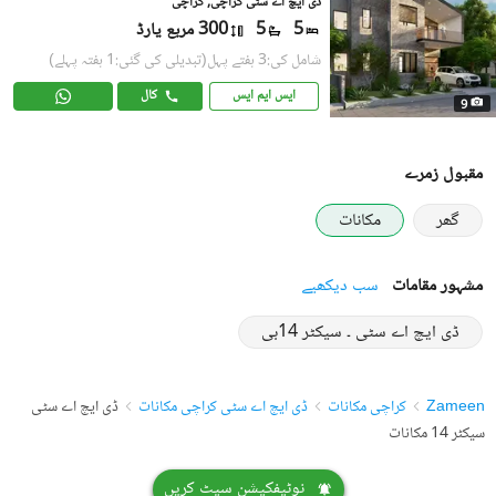
ڈی ایچ اے سٹی کراچی, کراچی
5
5
300 مربع یارڈ
شامل کی:3 ہفتے پہل
(تبدیلی کی گئی:1 ہفتہ پہلے)
ایس ایم ایس
کال
9
مقبول زمرے
گھر
مکانات
مشہور مقامات
سب دیکھیے
ڈی ایچ اے سٹی ۔ سیکٹر 14بی
Zameen
کراچی مکانات
ڈی ایچ اے سٹی کراچی مکانات
ڈی ایچ اے سٹی
سیکٹر 14 مکانات
نوٹیفکیشن سیٹ کریں