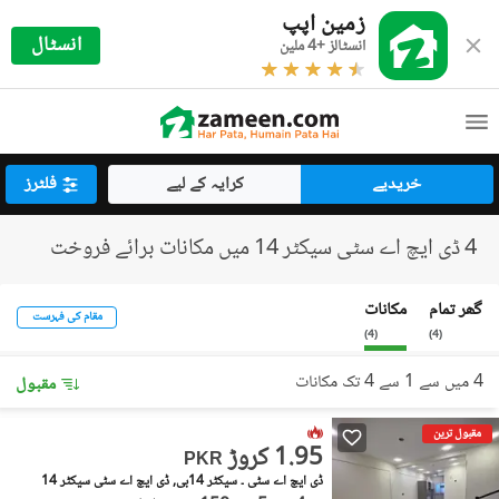
زمین اپپ
انسٹال
انسٹالز +4 ملین
خریدیے
کرایہ کے لیے
فلٹرز
4 ڈی ایچ اے سٹی سیکٹر 14 میں مکانات برائے فروخت
گھر تمام
مکانات
مقام کی فہرست
)
4
(
)
4
(
4 میں سے 1 سے 4 تک مکانات
مقبول
مقبول ترین
1.95 کروڑ
PKR
ڈی ایچ اے سٹی ۔ سیکٹر 14بی, ڈی ایچ اے سٹی سیکٹر 14