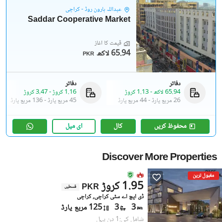
عبداللہ ہارون روڈ - کراچی
Saddar Cooperative Market
قیمت کا آغاز
65.94 لاکھ
PKR
دفاتر
دفاتر
65.94 لاکھ
-
1.13 کروڑ
1.16 کروڑ
-
3.47 کروڑ
26 مربع یارڈ
-
44 مربع یارڈ
45 مربع یارڈ
-
136 مربع یارڈ
محفوظ کریں
کال
ای میل
Discover More Properties
مقبول ترین
1.95 کروڑ
PKR
قسطیں
ڈی ایچ اے سٹی کراچی, کراچی
3
3
125 مربع یارڈ
شامل کی:1 دن پہل