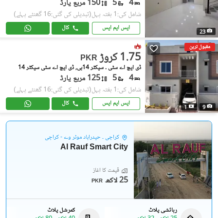
4
5
150 مربع یارڈ
شامل کی:1 ہفتہ پہل
(تبدیلی کی گئی:16 گھنٹے پہلے)
ایس ایم ایس
کال
23
مقبول ترین
1.75 کروڑ
PKR
ڈی ایچ اے سٹی ۔ سیکٹر 14بی, ڈی ایچ اے سٹی سیکٹر 14
4
5
125 مربع یارڈ
شامل کی:1 ہفتہ پہل
(تبدیلی کی گئی:16 گھنٹے پہلے)
ایس ایم ایس
کال
1
9
کراچی ۔ حیدرآباد موٹر وے - کراچی
Al Rauf Smart City
قیمت کا آغاز
25 لاکھ
PKR
رہائشی پلاٹ
کمرشل پلاٹ