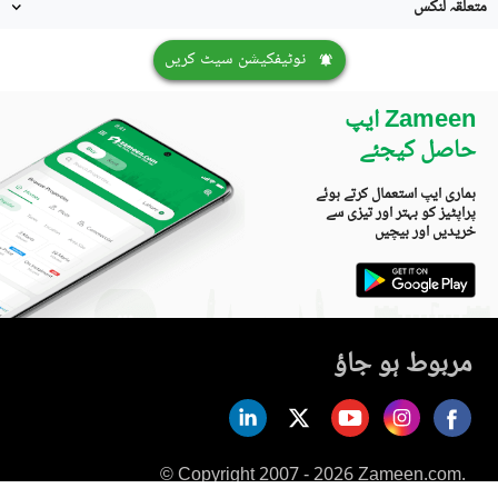
متعلقہ لنکس
نوٹیفکیشن سیٹ کریں
Zameen ایپ
حاصل کیجئے
ہماری ایپ استعمال کرتے ہوئے
پراپٹیز کو بہتر اور تیزی سے
خریدیں اور بیچیں
مربوط ہو جاؤ
© Copyright 2007 - 2026 Zameen.com.