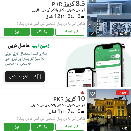
8.5 کروڑ
PKR
ڈی سی کالونی - کابل بلاک, ڈی سی کالونی
6
6
1.2 کنال
شامل کی:6 دن پہل
(تبدیلی کی گئی:2 دن پہلے)
ایس ایم ایس
کال
42
زمین اپپ
حاصل کریں
ہماری ایپ استعمال کرتے ہوئے
پراپٹیز کو بہتر اور تیزی سے
خریدیں اور بیچیں
ایپ ڈاؤن لوڈ کریں۔
مقبول
10 کروڑ
PKR
ڈی سی کالونی - کاغان بلاک, ڈی سی کالونی
6
7
1 کنال
شامل کی:6 دن پہل
(تبدیلی کی گئی:2 دن پہلے)
ایس ایم ایس
کال
8