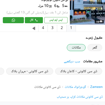
ڈی سی کالونی, گوجرانوالہ
5
6
10 مرلہ
شامل کی:1 ہفتہ پہل
(تبدیلی کی گئی:13 گھنٹے پہلے)
ایس ایم ایس
کال
19
1
4
3
2
مقبول زمرے
گھر
مکانات
مشہور مقامات
سب دیکھیے
ڈی سی کالونی - کاغان بلاک
ڈی سی کالونی - مہران بلاک
Zameen
گوجرانوالہ مکانات
ڈی سی کالونی مکانات
ڈی سی کالونی مکانات کرایہ پر دستیاب