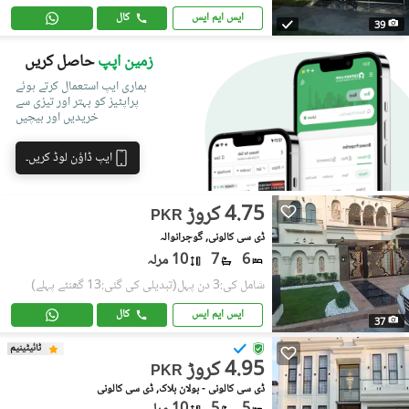
ایس ایم ایس
کال
39
زمین اپپ
حاصل کریں
ہماری ایپ استعمال کرتے ہوئے
پراپٹیز کو بہتر اور تیزی سے
خریدیں اور بیچیں
ایپ ڈاؤن لوڈ کریں۔
4.75 کروڑ
PKR
ڈی سی کالونی, گوجرانوالہ
6
7
10 مرلہ
شامل کی:3 دن پہل
(تبدیلی کی گئی:13 گھنٹے پہلے)
ایس ایم ایس
کال
37
ٹائیٹینیم
4.95 کروڑ
PKR
ڈی سی کالونی - بولان بلاک, ڈی سی کالونی