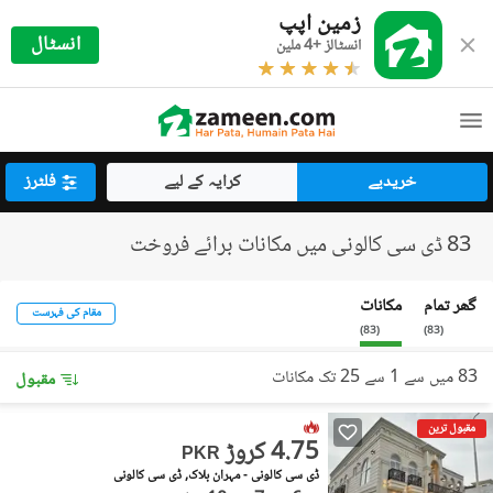
زمین اپپ
انسٹال
انسٹالز +4 ملین
خریدیے
کرایہ کے لیے
فلٹرز
83 ڈی سی کالونی میں مکانات برائے فروخت
گھر تمام
مکانات
مقام کی فہرست
)
83
(
)
83
(
83 میں سے 1 سے 25 تک مکانات
مقبول
مقبول ترین
4.75 کروڑ
PKR
ڈی سی کالونی - مہران بلاک, ڈی سی کالونی