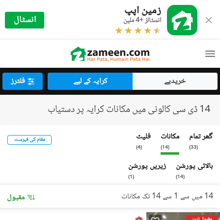
زمین اپپ
انسٹال
انسٹالز +4 ملین
خریدیے
کرایہ کے لیے
فلٹرز
14 ڈی سی کالونی میں مکانات کرایہ پر دستیاب
گھر تمام
مکانات
فلیٹ
مقام کی فہرست
)
4
(
)
14
(
)
33
(
بالائی پورشن
زیریں پورشن
)
1
(
)
14
(
14 میں سے 1 سے 14 تک مکانات
مقبول
مقبول ترین