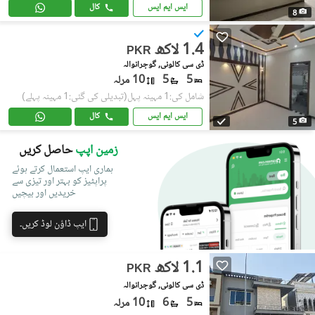
ایس ایم ایس
کال
8
1.4 لاکھ
PKR
ڈی سی کالونی, گوجرانوالہ
5
5
10 مرلہ
شامل کی:1 مہینہ پہل
(تبدیلی کی گئی:1 مہینہ پہلے)
ایس ایم ایس
کال
5
زمین اپپ
حاصل کریں
ہماری ایپ استعمال کرتے ہوئے
پراپٹیز کو بہتر اور تیزی سے
خریدیں اور بیچیں
ایپ ڈاؤن لوڈ کریں۔
1.1 لاکھ
PKR
ڈی سی کالونی, گوجرانوالہ
5
6
10 مرلہ