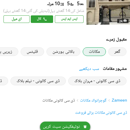
5
5
10 مرلہ
شامل کی:14 گھنٹے پہل
(تبدیلی کی گئی:14 گھنٹے پہلے)
ای میل
ایس ایم ایس
کال
24
مقبول زمرے
گھر
مکانات
بالائی پورشن
فلیٹس
زیریں 
مشہور مقامات
سب دیکھیے
ڈی سی کالونی - مہران بلاک
ڈی سی کالونی - نیلم بلاک
ڈی
Zameen
گوجرانوالہ مکانات
ڈی سی کالونی مکانات
ڈی سی کالونی مکانات برائے فروخت
نوٹیفکیشن سیٹ کریں