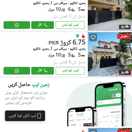
بحریہ انکلیو - سیکٹر سی 1, بحریہ انکلیو
5
6
10 مرلہ
شامل کی:7 گھنٹے پہل
ایس ایم ایس
کال
36
مقبول
6.75 کروڑ
PKR
بحریہ انکلیو - سیکٹر سی 1, بحریہ انکلیو
5
5
10 مرلہ
شامل کی:8 گھنٹے پہل
ایس ایم ایس
کال
30
زمین اپپ
حاصل کریں
ہماری ایپ استعمال کرتے ہوئے
پراپٹیز کو بہتر اور تیزی سے
خریدیں اور بیچیں
ایپ ڈاؤن لوڈ کریں۔