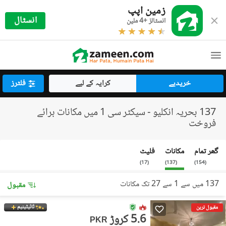
زمین اپپ
انسٹال
انسٹالز +4 ملین
خریدیے
کرایہ کے لیے
فلٹرز
137 بحریہ انکلیو - سیکٹر سی 1 میں مکانات برائے
فروخت
گھر تمام
مکانات
فلیٹ
)
17
(
)
137
(
)
154
(
137 میں سے 1 سے 27 تک مکانات
مقبول
ٹائیٹینیم
مقبول ترین
5.6 کروڑ
PKR