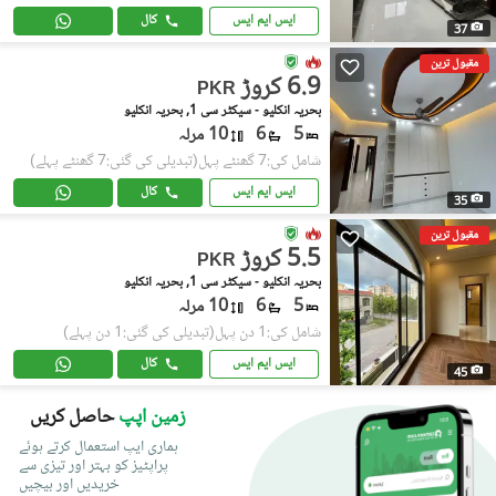
ایس ایم ایس
کال
37
مقبول ترین
6.9 کروڑ
PKR
بحریہ انکلیو - سیکٹر سی 1, بحریہ انکلیو
5
6
10 مرلہ
شامل کی:7 گھنٹے پہل
(تبدیلی کی گئی:7 گھنٹے پہلے)
ایس ایم ایس
کال
35
مقبول ترین
5.5 کروڑ
PKR
بحریہ انکلیو - سیکٹر سی 1, بحریہ انکلیو
5
6
10 مرلہ
شامل کی:1 دن پہل
(تبدیلی کی گئی:1 دن پہلے)
ایس ایم ایس
کال
45
زمین اپپ
حاصل کریں
ہماری ایپ استعمال کرتے ہوئے
پراپٹیز کو بہتر اور تیزی سے
خریدیں اور بیچیں