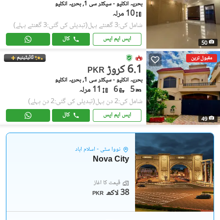
بحریہ انکلیو - سیکٹر سی 1, بحریہ انکلیو
10 مرلہ
شامل کی:3 گھنٹے پہل
(تبدیلی کی گئی:3 گھنٹے پہلے)
ایس ایم ایس
کال
50
ٹائیٹینیم
مقبول ترین
6.1 کروڑ
PKR
بحریہ انکلیو - سیکٹر سی 1, بحریہ انکلیو
5
6
11 مرلہ
شامل کی:2 دن پہل
(تبدیلی کی گئی:2 دن پہلے)
ایس ایم ایس
کال
49
نووا سٹی - اسلام آباد
Nova City
قیمت کا آغاز
38 لاکھ
PKR