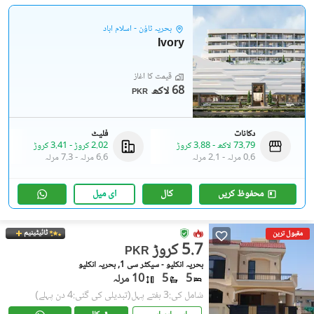
بحریہ ٹاؤن - اسلام آباد
Ivory
قیمت کا آغاز
68 لاکھ
PKR
دکانات
فلیٹ
73.79 لاکھ
-
3.88 کروڑ
2.02 کروڑ
-
3.41 کروڑ
0.6 مرلہ
-
2.1 مرلہ
6.6 مرلہ
-
7.3 مرلہ
محفوظ کریں
کال
ای میل
ٹائیٹینیم
مقبول ترین
5.7 کروڑ
PKR
بحریہ انکلیو - سیکٹر سی 1, بحریہ انکلیو
5
5
10 مرلہ
شامل کی:3 ہفتے پہل
(تبدیلی کی گئی:4 دن پہلے)