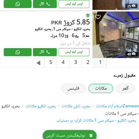
ایس ایم ایس
کال
25
5.85 کروڑ
PKR
بحریہ انکلیو - سیکٹر سی 1, بحریہ انکلیو
5
6
10 مرلہ
شامل کی:1 دن پہل
ایس ایم ایس
کال
49
1
5
4
3
2
مقبول زمرے
گھر
مکانات
فلیٹس
Zameen
اسلام آباد مکانات
بحریہ ٹاؤن مکانات
بحریہ انکلیو مکانات
بحریہ انکلیو
- سیکٹر سی 1 مکانات
بحریہ انکلیو - سیکٹر سی 1 مکانات کرایہ پر دستیاب
نوٹیفکیشن سیٹ کریں