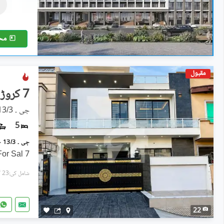
1.61 کروڑ
3 مرلہ
مح
مقبول
7 کروڑ
جی ۔ 13/3, جی ۔ 13
5
7 Marla Modern Luxury House For Sal
شامل کی:23 گھنٹے پہل
22