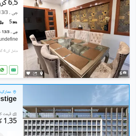
6.5 کروڑ
جی ۔ 13/3, جی ۔ 13
5
undefine
شامل کی:4 گھنٹے پہل
6
عمارکینی
stige
قیمت کا 
1.35 کروڑ
فلیٹ