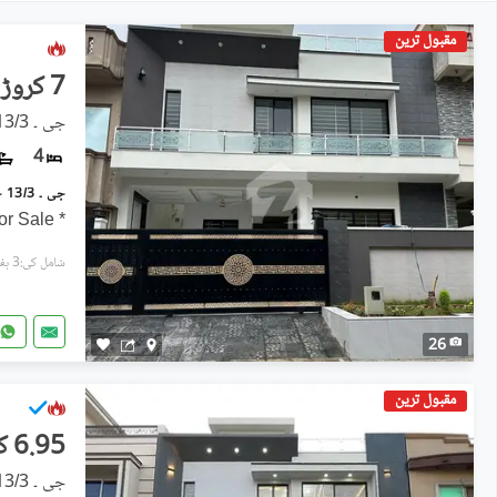
مقبول ترین
7 کروڑ
جی ۔ 13/3, جی ۔ 13
4
* Brand New 7 Marla House For Sale
شامل کی:3 ہفتے پہل
26
مقبول ترین
6.95 کروڑ
جی ۔ 13/3, جی ۔ 13