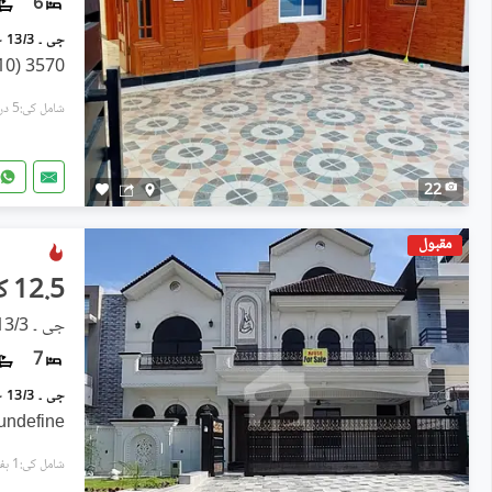
6
3570 (10 Marla) Double Unit House F
شامل کی:5 دن پہل
22
مقبول
12.5 کروڑ
جی ۔ 13/3, جی ۔ 13
7
undefine
شامل کی:1 ہفتہ پہل