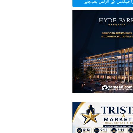
راجیکٹس کے الرٹس بھیجئے