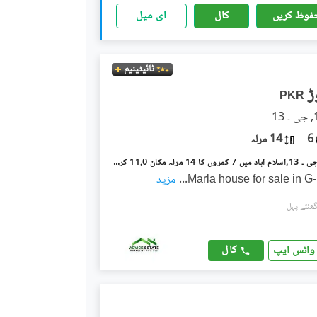
فوظ کریں
کال
ای میل
ٹائیٹینیم
PKR
6
14 مرلہ
جی ۔ 13/3 جی ۔ 13,اسلام آباد میں 7 کمروں کا 14 مرلہ مکان 11.0 کروڑ میں برائے فروخت۔
...
مزید
کال
واٹس ایپ