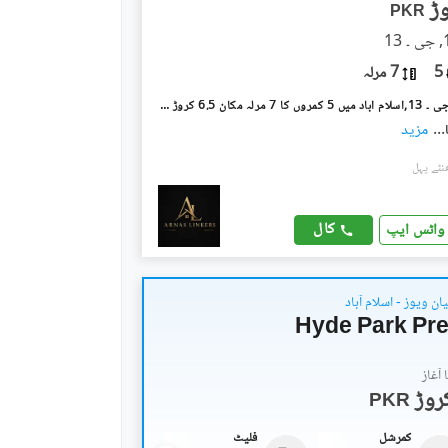
PKR
5
7 مرلہ
جی ۔ 13/3 جی ۔ 13,اسلام آباد میں 5 کمروں کا 7 مرلہ مکان 6.5 کروڑ میں برائے فروخت۔
...
مزید
کال
واٹس ایپ
ان ویوز - اسلام آباد
Hyde Park Pre
آغاز
PKR
کمرشل
فلیٹ
فلیٹ