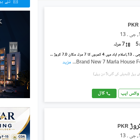
نئے پ
PKR
5
7 مرلہ
جی ۔ 13/3 جی ۔ 13,اسلام آباد میں 4 کمروں کا 7 مرلہ مکان 7.0 کروڑ میں برائے فروخت۔
...
مزید
(تبدیلی کی گئی:5 دن پہلے)
کال
واٹس ایپ
PKR