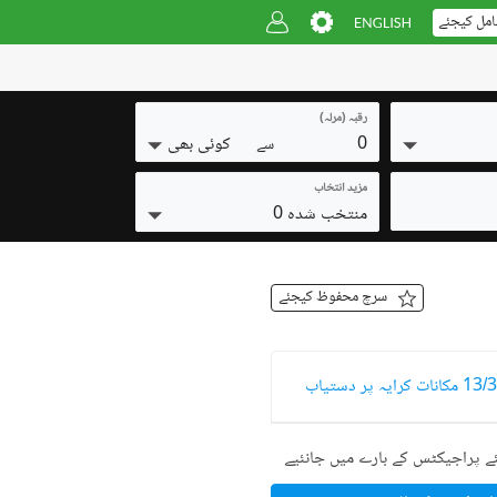
امل کیجئے
رقبہ (مرلہ)
0
کوئی بھی
سے
مزید انتخاب
منتخب شدہ 0
سرچ محفوظ کیجئے
ے پراجیکٹس کے بارے میں جانئیے