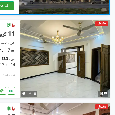
مح
مقبول
11 کروڑ
جی ۔ 13/3, جی ۔ 13
7
14 Marla house for sale in G-13 Isl
شامل کی:14 گھنٹے پہل
19
مقبول