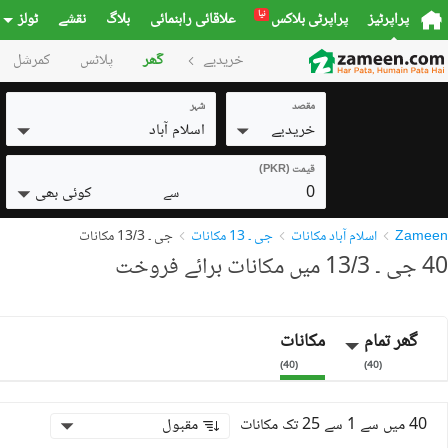
نیا
پراپرٹیز
پراپرٹی بلاکس
علاقائی راہنمائی
بلاگ
نقشے
ٹولز
خریدیے
گھر
پلاٹس
کمرشل
مقصد
شہر
خریدیے
اسلام آباد
قیمت (PKR)
0
کوئی بھی
سے
Zameen
اسلام آباد مکانات
جی ۔ 13 مکانات
جی ۔ 13/3 مکانات
40 جی ۔ 13/3 میں مکانات برائے فروخت
گھر تمام
مکانات
)
40
(
)
40
(
40 میں سے 1 سے 25 تک مکانات
مقبول