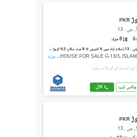
PKR
6
8 مرلہ
جی ۔ 13/3 جی ۔ 13,اسلام آباد میں 6 کمروں کا 8 مرلہ مکان 6.5 کروڑ میں برائے فروخت۔
HOUSE FOR SALE G-13/3, ISLA
...
مزید
(تبدیلی کی گئی:2 دن پہلے)
کال
واٹس ایپ
PKR