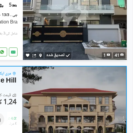
5
ation Bra
شامل کی:3 ہفتے پہل
تصدیق شدہ
1
41
مری ایک
e Hill
قیمت کا 
1.24 کروڑ
فلیٹ
3.06 کروڑ
-
4.05 کروڑ
4.9 مرلہ
-
6.5 مرلہ