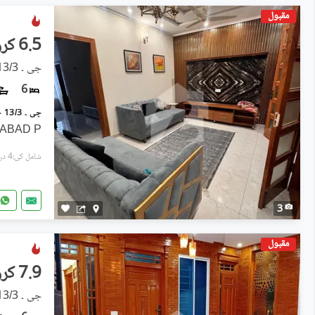
مقبول
6.5 کروڑ
جی ۔ 13/3, جی ۔ 13
6
MABAD P
شامل کی:4 دن پہل
3
مقبول
7.9 کروڑ
جی ۔ 13/3, جی ۔ 13