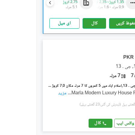
1.35 کروڑ
-
2.35 کروڑ
2.75 کروڑ
1.61 کروڑ
0.9 مرلہ
-
1.6 مرلہ
5.1 مرلہ
3 مرلہ
فوظ کریں
کال
ای میل
PKR
7
7 مرلہ
جی ۔ 13/3 جی ۔ 13,اسلام آباد میں 5 کمروں کا 7 مرلہ مکان 7.0 کروڑ میں برائے فروخت۔
...
مزید
(تبدیلی کی گئی:23 گھنٹے پہلے)
کال
واٹس ایپ