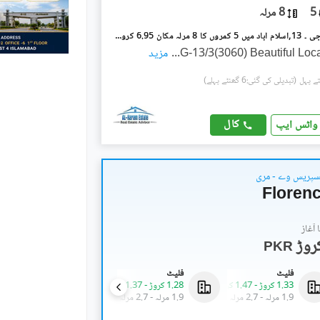
5
8 مرلہ
جی ۔ 13/3 جی ۔ 13,اسلام آباد میں 5 کمروں کا 8 مرلہ مکان 6.95 کروڑ میں برائے فروخت۔
G-13/3(3060) Beautiful Loc
...
مزید
(تبدیلی کی گئی:6 گھنٹے پہلے)
کال
واٹس ایپ
سپریس وے - مری
Florenc
آغاز
PKR
فلیٹ
فلیٹ
فلیٹ
1.33 کروڑ
-
1.47 کروڑ
1.28 کروڑ
-
1.37 کروڑ
3.06 کروڑ
-
4.05 کروڑ
1.9 مرلہ
-
2.7 مرلہ
1.9 مرلہ
-
2.7 مرلہ
4.9 مرلہ
-
6.5 مرلہ