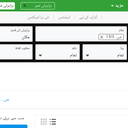
مز ید
پراپرٹی ش
کرایہ کے لیے
ایجنٹس
نئے پراجیکٹس
مقام
پراپرٹی کی قسم
مکان
جی ۔ 13/3
بیڈ
باتھ
مطلوبہ الفاظ
تمام
تمام
جی ۔ 13/3 مکانات کرایہ پر دستیاب
سب سے پہلے نئ