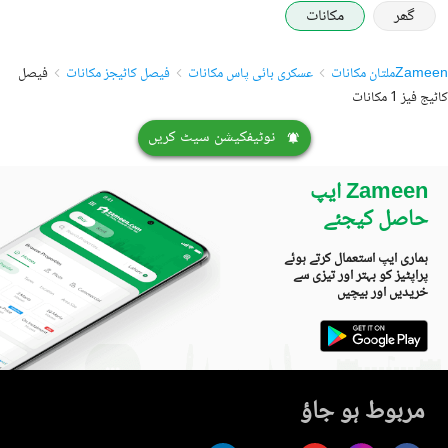
گھر
مکانات
Zameen
ملتان مکانات
عسکری بائی پاس مکانات
فیصل کاٹیجز مکانات
فیصل
کاٹیج فیز 1 مکانات
نوٹیفکیشن سیٹ کریں
Zameen ایپ
حاصل کیجئے
ہماری ایپ استعمال کرتے ہوئے
پراپٹیز کو بہتر اور تیزی سے
خریدیں اور بیچیں
مربوط ہو جاؤ