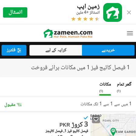
زمین اپپ
انسٹال
انسٹالز +4 ملین
خریدیے
کرایہ کے لیے
فلٹرز
1 فیصل کاٹیج فیز 1 میں مکانات برائے فروخت
گھر تمام
مکانات
)
1
(
)
1
(
1 میں سے 1 سے 1 تک مکانات
مقبول
3 کروڑ
PKR
فیصل کاٹیج فیز 1, فیصل کاٹیجز