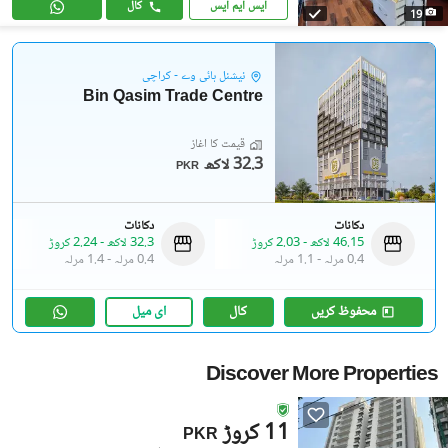
ایس ایم ایس
کال
19
نیشنل ہائی وے - کراچی
Bin Qasim Trade Centre
قیمت کا آغاز
32.3 لاکھ
PKR
دکانات
دکانات
46.15 لاکھ
-
2.03 کروڑ
32.3 لاکھ
-
2.24 کروڑ
0.4 مرلہ
-
1.1 مرلہ
0.4 مرلہ
-
1.4 مرلہ
محفوظ کریں
کال
ای میل
Discover More Properties
11 کروڑ
PKR