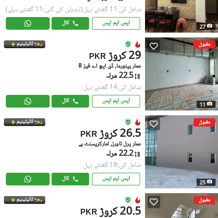
شامل کی:11 گھنٹے پہل
(تبدیلی کی گئی:11 گھنٹے پہلے)
ایس ایم ایس
کال
27
ٹائیٹینیم
مقبول
29 کروڑ
PKR
عمار پینورما, ڈی ایچ اے فیز 8
22.5 مرلہ
شامل کی:14 گھنٹے پہل
ایس ایم ایس
کال
11
ٹائیٹینیم
مقبول
26.5 کروڑ
PKR
عمار پرل ٹاورز, امارکریسنٹ بے
22.2 مرلہ
شامل کی:18 گھنٹے پہل
ایس ایم ایس
کال
25
ٹائیٹینیم
مقبول
20.5 کروڑ
PKR