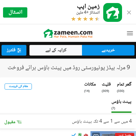
زمین اپپ
انسٹال
انسٹالز +4 ملین
خریدیے
کرایہ کے لیے
فلٹرز
9 مرلہ بیڈز یونیورسٹی روڈ میں پینٹ ہاؤس برائے فروخت
گھر تمام
فلیٹ
مکانات
مقام کی فہرست
)
14
(
)
309
(
)
330
(
پینٹ ہاؤس
)
7
(
4 میں سے 1 سے 4 تک پینٹ ہاؤس
مقبول
مقبول ترین