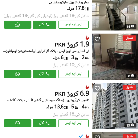
عمار ریف ٹاورز, امارکریسنٹ بے
17.8 مرلہ
شامل کی:18 گھنٹے پہل
(تبدیلی کی گئی:18 گھنٹے پہلے)
ایس ایم ایس
کال
14
مقبول
1.9 کروڑ
PKR
کے اے ای سی ایچ ایس - بلاک 6, کراچی ایڈمنسٹریشن ایمپلائیز سوسائٹی
2
3
6 مرلہ
شامل کی:10 گھنٹے پہل
ایس ایم ایس
کال
8
مقبول
6.9 کروڑ
PKR
کلاچی کوآپریٹیو ہاؤسنگ سوسائٹی, گلشن اقبال - بلاک 10-اے
4
5
13.6 مرلہ
شامل کی:18 گھنٹے پہل
ایس ایم ایس
کال
19
مقبول