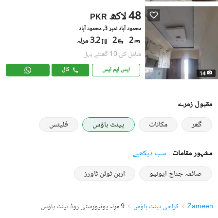
48 لاکھ
PKR
محمود آباد نمبر 3, محمود آباد
2
2
3.2 مرلہ
شامل کی:10 گھنٹے پہل
ایس ایم ایس
کال
14
مقبول زمرے
گھر
مکانات
پینٹ ہاؤس
فلیٹس
مشہور مقامات
سب دیکھیے
صائمہ جناح ایونیو
اربن ٹوئن ٹاورز
Zameen
کراچی پینٹ ہاؤس
9 مرلہ یونیورسٹی روڈ پینٹ ہاؤس