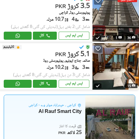
3.5 کروڑ
PKR
یونیورسٹی روڈ, کراچی
3
4
10.7 مرلہ
شامل کی:2 ہفتے پہل
(تبدیلی کی گئی:8 گھنٹے پہلے)
ایس ایم ایس
کال
1
36
ٹائیٹینیم
5.1 کروڑ
PKR
صائمہ جناح ایونیو, یونیورسٹی روڈ
3
3
10.2 مرلہ
شامل کی:3 دن پہل
(تبدیلی کی گئی:8 گھنٹے پہلے)
ایس ایم ایس
کال
15
کراچی ۔ حیدرآباد موٹر وے - کراچی
Al Rauf Smart City
قیمت کا آغاز
25 لاکھ
PKR