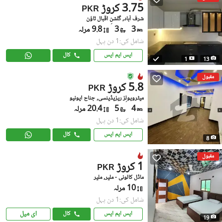
3.75 کروڑ
PKR
شرف آباد, گلشنِ اقبال ٹاؤن
3
3
9.8 مرلہ
شامل کی:1 دن پہل
ایس ایم ایس
کال
1
13
مقبول
5.8 کروڑ
PKR
میٹروپولِز ریزیڈینسی, جناح ایونیو
4
5
20.4 مرلہ
شامل کی:1 دن پہل
ایس ایم ایس
کال
8
مقبول
1 کروڑ
PKR
ماڈل کالونی - ملیر, ملیر
10 مرلہ
شامل کی:1 دن پہل
ای میل
ایس ایم ایس
کال
19