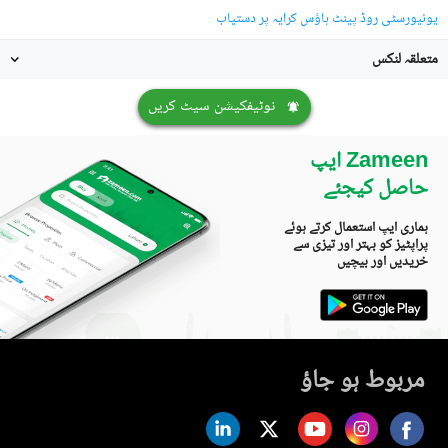
یونیورسٹی روڈ پینٹ ہاؤس کرایہ پر دستیاب
متعلقہ لنکس
نوٹیفکیشن سیٹ کریں
Zameen ایپ
حاصل کیجئے
ہماری ایپ استعمال کرتے ہوئے
پراپٹیز کو بہتر اور تیزی سے
خریدیں اور بیچیں
مربوط ہو جاؤ