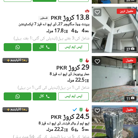
20
مقبول ترین
13.8 کروڑ
PKR
قسطیں
برینٹ ووڈ سگنیچر 27, ڈی ایچ اے فیز 7 ایکسٹینشن
4
4
17.8 مرلہ
شامل کی:3 ہفتے پہل
(تبدیلی کی گئی:1 ہفتہ پہلے)
ایس ایم ایس
کال
27
ٹائیٹینیم
مقبول
29 کروڑ
PKR
عمار پینورما, ڈی ایچ اے فیز 8
22.5 مرلہ
شامل کی:1 دن پہل
(تبدیلی کی گئی:1 دن پہلے)
ایس ایم ایس
کال
11
ٹائیٹینیم
مقبول
24.5 کروڑ
PKR
ایچ ایم آر واٹر فرنٹ, ڈی ایچ اے فیز 8
5
6
22.2 مرلہ
شامل کی:5 دن پہل
(تبدیلی کی گئی:54 منٹ پہلے)