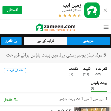
زمین اپپ
انسٹال
انسٹالز +4 ملین
خریدیے
کرایہ کے لیے
فلٹرز
5 مرلہ بیڈز یونیورسٹی روڈ میں پینٹ ہاؤس برائے فروخت
گھر تمام
فلیٹ
مکانات
مقام کی فہرست
)
14
(
)
314
(
)
335
(
پینٹ ہاؤس
)
7
(
1 میں سے 1 سے 1 تک پینٹ ہاؤس
مقبول