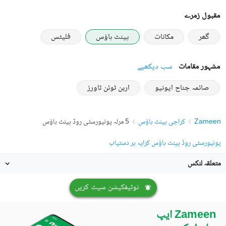
مقبول زمرے
گھر
مکانات
پینٹ ہاؤس
فلیٹس
مشہور مقامات
سب دیکھیے
صائمہ جناح ایونیو
اربن ٹوئن ٹاورز
Zameen
کراچی پینٹ ہاؤس
5 مرلہ یونیورسٹی روڈ پینٹ ہاؤس
یونیورسٹی روڈ پینٹ ہاؤس کرایہ پر دستیاب
متعلقہ لنکس
نوٹیفکیشن سیٹ کریں
Zameen ایپ