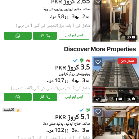
2.65 کروڑ
PKR
صائمہ جناح ایونیو, یونیورسٹی روڈ
2
3
5.8 مرلہ
شامل کی:1 ہفتہ پہل
(تبدیلی کی گئی:1 دن پہلے)
ایس ایم ایس
کال
27
Discover More Properties
مقبول ترین
3.5 کروڑ
PKR
یونیورسٹی روڈ, کراچی
3
4
10.7 مرلہ
شامل کی:2 ہفتے پہل
(تبدیلی کی گئی:49 منٹ پہلے)
ایس ایم ایس
کال
1
36
ٹائیٹینیم
5.1 کروڑ
PKR
صائمہ جناح ایونیو, یونیورسٹی روڈ
3
3
10.2 مرلہ
شامل کی:1 دن پہل
(تبدیلی کی گئی:1 دن پہلے)