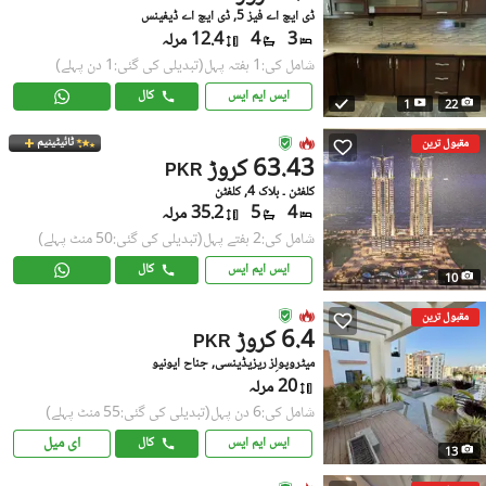
ڈی ایچ اے فیز 5, ڈی ایچ اے ڈیفینس
3
4
12.4 مرلہ
شامل کی:1 ہفتہ پہل
(تبدیلی کی گئی:1 دن پہلے)
ایس ایم ایس
کال
1
22
ٹائیٹینیم
مقبول ترین
63.43 کروڑ
PKR
کلفٹن ۔ بلاک 4, کلفٹن
4
5
35.2 مرلہ
شامل کی:2 ہفتے پہل
(تبدیلی کی گئی:50 منٹ پہلے)
ایس ایم ایس
کال
10
مقبول ترین
6.4 کروڑ
PKR
میٹروپولِز ریزیڈینسی, جناح ایونیو
20 مرلہ
شامل کی:6 دن پہل
(تبدیلی کی گئی:55 منٹ پہلے)
ای میل
ایس ایم ایس
کال
13