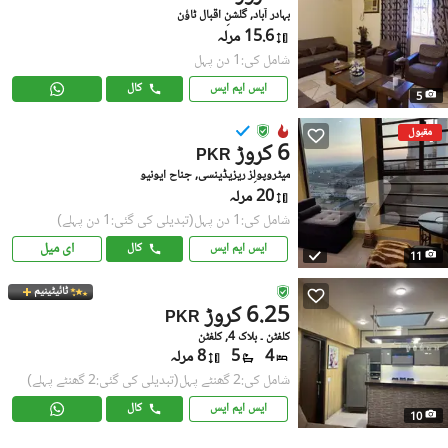
بہادر آباد, گلشنِ اقبال ٹاؤن
15.6 مرلہ
شامل کی:1 دن پہل
ایس ایم ایس
کال
5
مقبول
6 کروڑ
PKR
میٹروپولِز ریزیڈینسی, جناح ایونیو
20 مرلہ
شامل کی:1 دن پہل
(تبدیلی کی گئی:1 دن پہلے)
ای میل
ایس ایم ایس
کال
11
ٹائیٹینیم
6.25 کروڑ
PKR
کلفٹن ۔ بلاک 4, کلفٹن
4
5
8 مرلہ
شامل کی:2 گھنٹے پہل
(تبدیلی کی گئی:2 گھنٹے پہلے)
ایس ایم ایس
کال
10