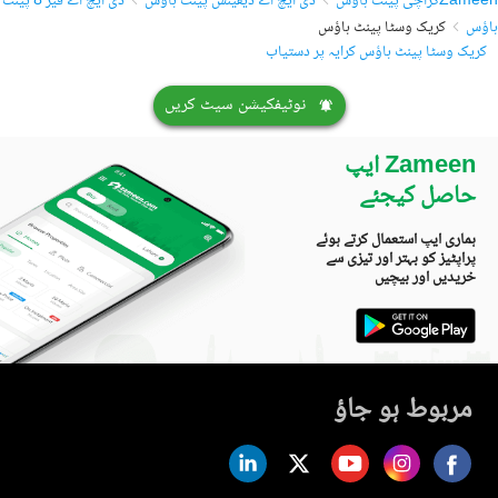
Zameen
کراچی پینٹ ہاؤس
ڈی ایچ اے ڈیفینس پینٹ ہاؤس
ڈی ایچ اے فیز 8 پینٹ
ہاؤس
کریک وسٹا پینٹ ہاؤس
کریک وسٹا پینٹ ہاؤس کرایہ پر دستیاب
نوٹیفکیشن سیٹ کریں
Zameen ایپ
حاصل کیجئے
ہماری ایپ استعمال کرتے ہوئے
پراپٹیز کو بہتر اور تیزی سے
خریدیں اور بیچیں
مربوط ہو جاؤ