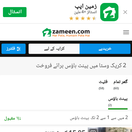
زمین اپپ
انسٹال
انسٹالز +4 ملین
خریدیے
کرایہ کے لیے
فلٹرز
2 کریک وسٹا میں پینٹ ہاؤس برائے فروخت
گھر تمام
فلیٹ
)
58
(
)
60
(
پینٹ ہاؤس
)
2
(
2 میں سے 1 سے 2 تک پینٹ ہاؤس
مقبول