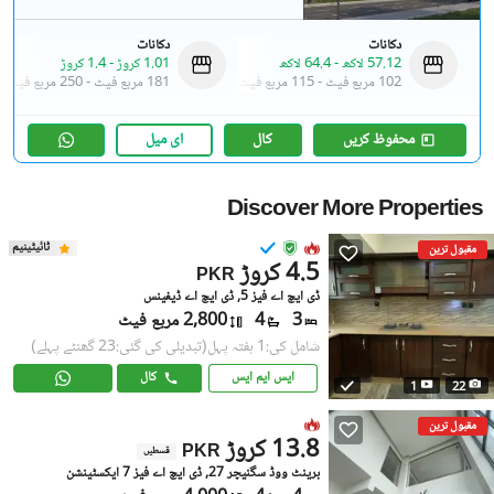
دکانات
دکانات
57.12 لاکھ
-
64.4 لاکھ
1.01 کروڑ
-
1.4 کروڑ
102 مربع فیٹ
-
115 مربع فیٹ
181 مربع فیٹ
-
250 مربع فیٹ
محفوظ کریں
کال
ای میل
Discover More Properties
ٹائیٹینیم
مقبول ترین
4.5 کروڑ
PKR
ڈی ایچ اے فیز 5, ڈی ایچ اے ڈیفینس
3
4
2,800 مربع فیٹ
شامل کی:1 ہفتہ پہل
(تبدیلی کی گئی:23 گھنٹے پہلے)
ایس ایم ایس
کال
1
22
مقبول ترین
13.8 کروڑ
PKR
قسطیں
برینٹ ووڈ سگنیچر 27, ڈی ایچ اے فیز 7 ایکسٹینشن