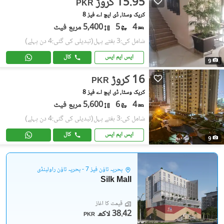
15.95 کروڑ
PKR
کریک وسٹا, ڈی ایچ اے فیز 8
4
5
5,400 مربع فیٹ
شامل کی:3 ہفتے پہل
(تبدیلی کی گئی:4 دن پہلے)
ایس ایم ایس
کال
9
16 کروڑ
PKR
کریک وسٹا, ڈی ایچ اے فیز 8
4
6
5,600 مربع فیٹ
شامل کی:3 ہفتے پہل
(تبدیلی کی گئی:4 دن پہلے)
ایس ایم ایس
کال
9
بحریہ ٹاؤن فیز 7 - بحریہ ٹاؤن راولپنڈی
Silk Mall
قیمت کا آغاز
38.42 لاکھ
PKR