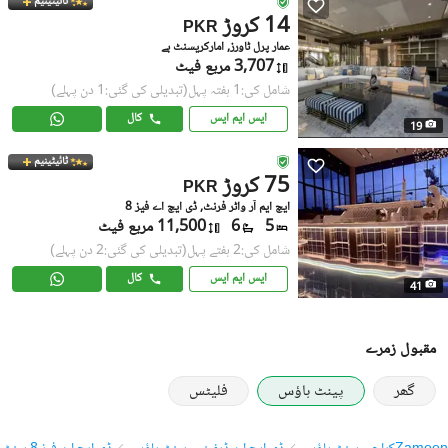
ٹائیٹینیم
14 کروڑ
PKR
عمار پرل ٹاورز, امارکریسنٹ بے
3,707 مربع فیٹ
شامل کی:1 ہفتہ پہل
(تبدیلی کی گئی:1 دن پہلے)
ایس ایم ایس
کال
19
ٹائیٹینیم
75 کروڑ
PKR
ایچ ایم آر واٹر فرنٹ, ڈی ایچ اے فیز 8
5
6
11,500 مربع فیٹ
شامل کی:2 ہفتے پہل
(تبدیلی کی گئی:2 دن پہلے)
ایس ایم ایس
کال
41
مقبول زمرے
گھر
پینٹ ہاؤس
فلیٹس