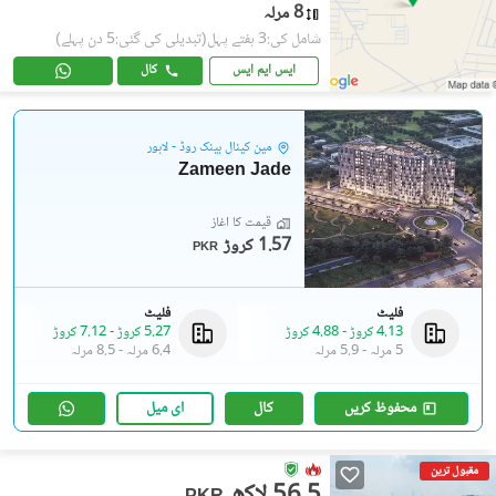
8 مرلہ
شامل کی:3 ہفتے پہل
(تبدیلی کی گئی:5 دن پہلے)
ایس ایم ایس
کال
مین کینال بینک روڈ - لاہور
Zameen Jade
قیمت کا آغاز
1.57 کروڑ
PKR
فلیٹ
فلیٹ
4.13 کروڑ
-
4.88 کروڑ
5.27 کروڑ
-
7.12 کروڑ
5 مرلہ
-
5.9 مرلہ
6.4 مرلہ
-
8.5 مرلہ
محفوظ کریں
کال
ای میل
مقبول ترین