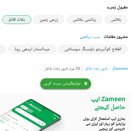
مقبول زمرے
پلاٹس
رہائشی پلاٹس
زرعی زمین
پلاٹ فائلز
مشہور مقامات
سب دیکھیے
الفلاح کوآپریٹو ہاؤسنگ سوسائٹی
عبدالستار ایدھی روڈ
Zameen
لاہور پلاٹ فائلز
10 مرلہ لاہور پلاٹ فائلز
نوٹیفکیشن سیٹ کریں
Zameen ایپ
حاصل کیجئے
ہماری ایپ استعمال کرتے ہوئے
پراپٹیز کو بہتر اور تیزی سے
خریدیں اور بیچیں