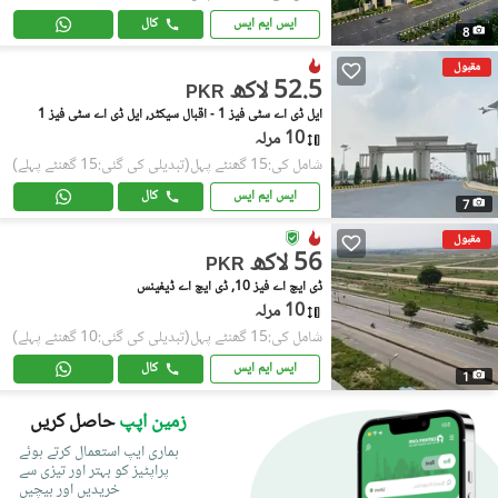
ایس ایم ایس
کال
8
مقبول
52.5 لاکھ
PKR
ایل ڈی اے سٹی فیز 1 - اقبال سیکٹر, ایل ڈی اے سٹی فیز 1
10 مرلہ
شامل کی:15 گھنٹے پہل
(تبدیلی کی گئی:15 گھنٹے پہلے)
ایس ایم ایس
کال
7
مقبول
56 لاکھ
PKR
ڈی ایچ اے فیز 10, ڈی ایچ اے ڈیفینس
10 مرلہ
شامل کی:15 گھنٹے پہل
(تبدیلی کی گئی:10 گھنٹے پہلے)
ایس ایم ایس
کال
1
زمین اپپ
حاصل کریں
ہماری ایپ استعمال کرتے ہوئے
پراپٹیز کو بہتر اور تیزی سے
خریدیں اور بیچیں