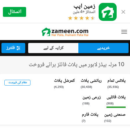
زمین اپپ
انسٹال
انسٹالز +4 ملین
خریدیے
کرایہ کے لیے
فلٹرز
10 مرلہ بیڈز لاہور میں پلاٹ فائلز برائے فروخت
پلاٹس تمام
رہائشی پلاٹ
کمرشل پلاٹ
مقام کی فہرست
)
4,293
(
)
30,438
(
)
35,936
(
پلاٹ فائلیں
زرعی زمین
)
188
(
)
908
(
صنعتی زمین
پلاٹ فارم
)
7
(
)
102
(