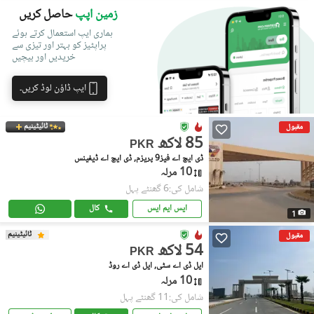
زمین اپپ
حاصل کریں
ہماری ایپ استعمال کرتے ہوئے
پراپٹیز کو بہتر اور تیزی سے
خریدیں اور بیچیں
ایپ ڈاؤن لوڈ کریں۔
ٹائیٹینیم
مقبول
85 لاکھ
PKR
ڈی ایچ اے فیز9 پریزم, ڈی ایچ اے ڈیفینس
10 مرلہ
شامل کی:6 گھنٹے پہل
ایس ایم ایس
کال
1
ٹائیٹینیم
مقبول
54 لاکھ
PKR
ایل ڈی اے سٹی, ایل ڈی اے روڈ
10 مرلہ
شامل کی:11 گھنٹے پہل