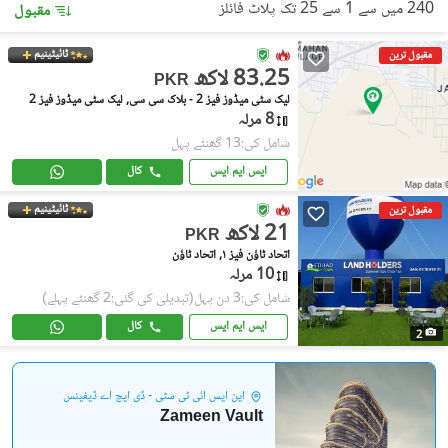
240 میں سے 1 سے 25 تک پلاٹ فائلز
مقبول
ٹائیٹینیم
مقبول ترین
83.25 لاکھ
PKR
لیک سٹی میڈوز فیز 2 - بلاک سی سی, لیک سٹی میڈوز فیز 2
8 مرلہ
شامل کی:13 گھنٹے پہل
ایس ایم ایس
کال
ٹائیٹینیم
مقبول ترین
21 لاکھ
PKR
اتحاد ٹاؤن فیز ١, اتحاد ٹاؤن
10 مرلہ
شامل کی:3 دن پہل
(تبدیلی کی گئی:2 گھنٹے پہلے)
ایس ایم ایس
کال
2
این ایس آئی ٹی سٹی - ڈی ایچ اے ڈیفینس
Zameen Vault