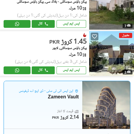
بیکن ہاؤس سوسائٹی - بلاک سی, بیکن ہاؤس سوسائٹی
10 مرلہ
شامل کی:1 دن پہل
(تبدیلی کی گئی:1 دن پہلے)
ایس ایم ایس
کال
7
مقبول
1.45 کروڑ
PKR
بیکن ہاؤس سوسائٹی, لاہور
10 مرلہ
شامل کی:3 ہفتے پہل
(تبدیلی کی گئی:4 دن پہلے)
ایس ایم ایس
کال
2
این ایس آئی ٹی سٹی - ڈی ایچ اے ڈیفینس
Zameen Vault
قیمت کا آغاز
2.14 کروڑ
PKR