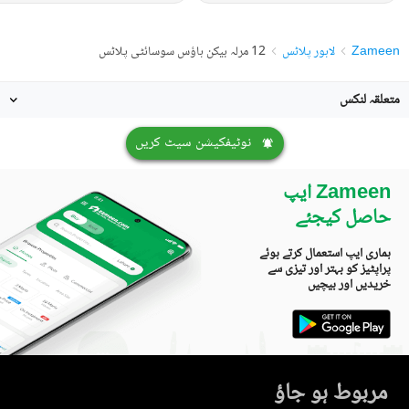
Zameen
لاہور پلاٹس
12 مرلہ بیکن ہاؤس سوسائٹی پلاٹس
متعلقہ لنکس
نوٹیفکیشن سیٹ کریں
Zameen ایپ
حاصل کیجئے
ہماری ایپ استعمال کرتے ہوئے
پراپٹیز کو بہتر اور تیزی سے
خریدیں اور بیچیں
مربوط ہو جاؤ