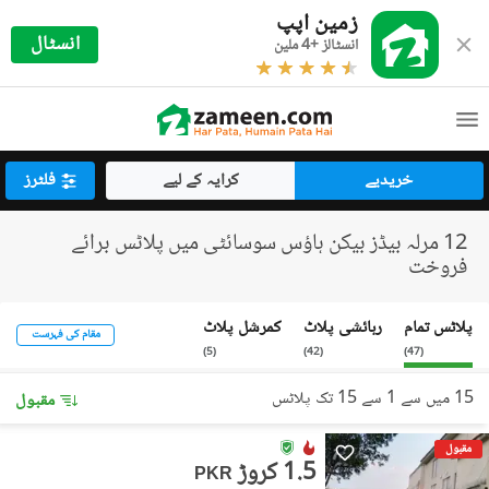
زمین اپپ
انسٹال
انسٹالز +4 ملین
خریدیے
کرایہ کے لیے
فلٹرز
12 مرلہ بیڈز بیکن ہاؤس سوسائٹی میں پلاٹس برائے
فروخت
پلاٹس تمام
رہائشی پلاٹ
کمرشل پلاٹ
مقام کی فہرست
)
5
(
)
42
(
)
47
(
15 میں سے 1 سے 15 تک پلاٹس
مقبول
مقبول
1.5 کروڑ
PKR