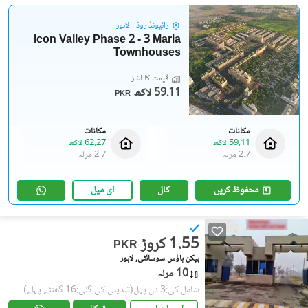
رائیونڈ روڈ - لاہور
Icon Valley Phase 2 - 3 Marla
Townhouses
قیمت کا آغاز
59.11 لاکھ
PKR
مکانات
مکانات
59.11 لاکھ
62.27 لاکھ
2.7 مرلہ
2.7 مرلہ
محفوظ کریں
کال
ای میل
1.55 کروڑ
PKR
بیکن ہاؤس سوسائٹی, لاہور
10 مرلہ
شامل کی:3 دن پہل
(تبدیلی کی گئی:16 گھنٹے پہلے)