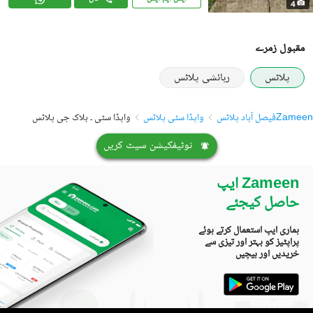
4
مقبول زمرے
پلاٹس
رہائشی پلاٹس
Zameen
فیصل آباد پلاٹس
واپڈا سٹی پلاٹس
واپڈا سٹی ۔ بلاک جی پلاٹس
نوٹیفکیشن سیٹ کریں
Zameen ایپ
حاصل کیجئے
ہماری ایپ استعمال کرتے ہوئے
پراپٹیز کو بہتر اور تیزی سے
خریدیں اور بیچیں