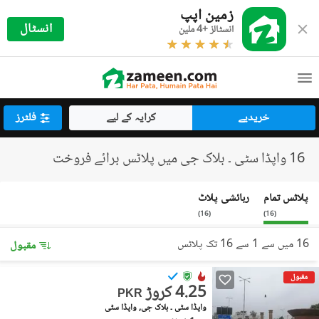
زمین اپپ
انسٹال
انسٹالز +4 ملین
خریدیے
کرایہ کے لیے
فلٹرز
16 واپڈا سٹی ۔ بلاک جی میں پلاٹس برائے فروخت
پلاٹس تمام
رہائشی پلاٹ
)
16
(
)
16
(
16 میں سے 1 سے 16 تک پلاٹس
مقبول
مقبول
4.25 کروڑ
PKR
واپڈا سٹی ۔ بلاک جی, واپڈا سٹی