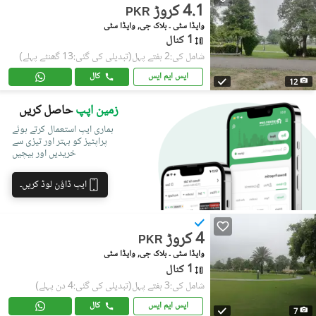
4.1 کروڑ
PKR
واپڈا سٹی ۔ بلاک جی, واپڈا سٹی
1 کنال
شامل کی:2 ہفتے پہل
(تبدیلی کی گئی:13 گھنٹے پہلے)
ایس ایم ایس
کال
12
زمین اپپ
حاصل کریں
ہماری ایپ استعمال کرتے ہوئے
پراپٹیز کو بہتر اور تیزی سے
خریدیں اور بیچیں
ایپ ڈاؤن لوڈ کریں۔
4 کروڑ
PKR
واپڈا سٹی ۔ بلاک جی, واپڈا سٹی
1 کنال
شامل کی:3 ہفتے پہل
(تبدیلی کی گئی:4 دن پہلے)
ایس ایم ایس
کال
7