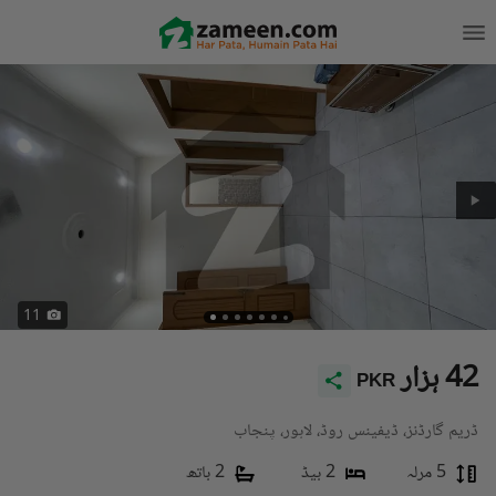
11
42 ہزار
PKR
ڈریم گارڈنز، ڈیفینس روڈ، لاہور، پنجاب
5 مرلہ
2 بیڈ
2 باتھ