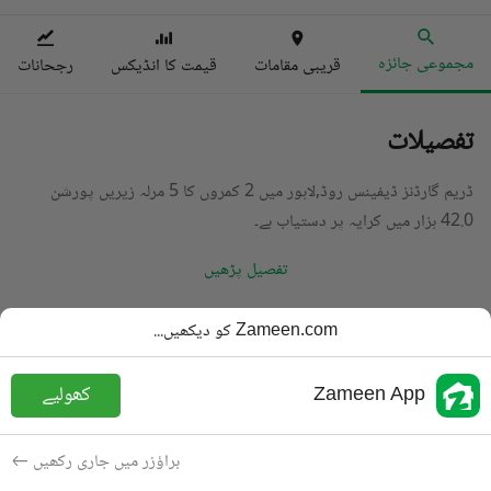
مجموعی جائزہ
قریبی مقامات
قیمت کا انڈیکس
رجحانات
تفصیلات
ڈریم گارڈنز ڈیفینس روڈ,لاہور میں 2 کمروں کا 5 مرلہ زیریں پورشن
42.0 ہزار میں کرایہ پر دستیاب ہے۔
تفصیل پڑھیں
قسم
زیریں پورشن
Zameen.com کو دیکھیں...
قیمت
42 ہزار
PKR
Zameen App
کھولیے
باتھ
2 باتھ
رقبہ
5 مرلہ
براؤزر میں جاری رکھیں
مقصد
کرایہ پر دستیاب