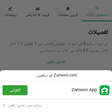
مجموعی جائزہ
قریبی مقامات
قیمت کا انڈیکس
رجحانات
تفصیلات
ڈی ایچ اے فیز 6 ڈی ایچ اے ڈیفینس,کراچی میں 3 کمروں کا 1 کنال
بالائی پورشن 6.0 لاکھ میں کرایہ پر دستیاب ہے۔
تفصیل پڑھیں
قسم
بالائی پورشن
Zameen.com کو دیکھیں...
قیمت
6 لاکھ
PKR
Zameen App
کھولیے
باتھ
3 باتھ
رقبہ
600 مربع یارڈ
براؤزر میں جاری رکھیں
مقصد
کرایہ پر دستیاب