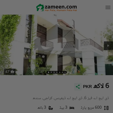
47
6 لاکھ
PKR
ڈی ایچ اے فیز 6، ڈی ایچ اے ڈیفینس، کراچی، سندھ
600 مربع یارڈ
3 بیڈ
3 باتھ