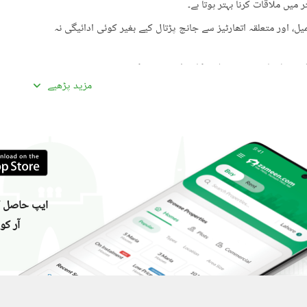
میں ملاقات کرنا بہتر ہوتا ہے۔
، اور متعلقہ اتھارٹیز سے جانچ پڑتال کیے بغیر کوئی ادائیگی نہ
گئی معلومات سے تفصیلات کا موازنہ ضرور کریں۔
مزید پڑھیے
ادہ اچھی لگیں۔ غیرمعمولی طور پر کم قیمتیں دھوکہ دہی کی
ں، بشمول سند ملکیت، رجسٹری، اور فروخت کنندہ/ایجنٹ کا شناختی
 کے جائیداد پر کسی بھی قسم کی رکاوٹ یا تنازعے کی جانچ کریں۔
، کسی قابل اعتماد شخص کو ساتھ لے جائیں۔
ایپ حاصل کر
، اپنی ذاتی یا مالی معلومات شیئر کرنے سے گریز کریں۔
آر کو
سٹنگز) کے لیے ذمہ دار نہیں ہے۔ تمام صارفین اپنے اشتہارات
لیے خود ذمہ دار ہیں۔ کسی بھی معاہدے کو حتمی شکل دینے سے پہلے
یل اسٹیٹ ماہرین سے مشورہ حاصل کریں۔