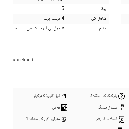
بیڈ
5
شامل کی
4 مہینے پہلے
مقام
فیڈرل بی ایریا، کراچی، سندھ
undefined
پارکنگ کی جگہ
: 2
ڈبل گلیزڈ کھڑکیاں
سنٹرل ہیٹنگ
فرش
فضلات کا رفع
منزلوں کی کل تعداد
: 1