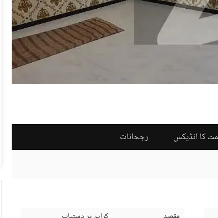
مت کا انڈیکس
رجحانات
مقصد
کرایہ پر دستیاب