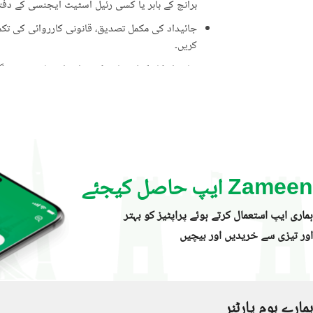
برانچ کے باہر یا کسی رئیل اسٹیٹ ایجنسی کے دفتر 
جائیداد کی مکمل تصدیق، قانونی کارروائی کی تکمیل
کریں۔
جائیداد کا مکمل معائنہ کریں اور اشتہار میں دی 
ایسی پیشکشوں سے ہوشیار رہیں جو حقیقت سے زی
علامت ہو سکتی ہیں۔
جائیداد کی ملکیت کے دستاویزات کی تصدیق کری
کارڈ (CNIC)۔
قانونی مشیر یا متعلقہ لینڈ اتھارٹی سے رجوع کر
Zameen ایپ حاصل کیجئے
جائیداد دیکھنے کے لیے کبھی بھی اکیلے نہ جائیں
ہماری ایپ استعمال کرتے ہوئے پراپٹیز کو بہتر
جب تک دوسرا فریق مکمل طور پر قابلِ اعتبار نہ ہو
اور تیزی سے خریدیں اور بیچیں
زمین ڈاٹ کام صارفین کی طرف سے دیے گئے اشتہارات (ل
(لسٹنگز) کی درستگی، حقیقت، اور قانونی حیثیت کے 
ہمیشہ مکمل تحقیقات کریں اور پیشہ ور قانونی یا رئ
ہمارے ہوم پارٹنر