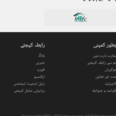
بطور کمپنی
رابطہ کیجئے
ہمارے بارے میں
بلاگ
ہم سے رابطہ کیجئے
خبریں
نوکریاں
فورم
مدد اور تعاون
ایکسپو
اڈورٹیذ
رئیل اسٹیٹ ایجنٹس
قواعد و ضوابط
پراپرٹی شامل کیجئے
© Copyright 2007 - 2026 Zameen.com. All Rights Reserved