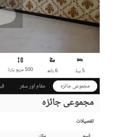
500 مربع یارڈ
5 بیڈ
6 باتھ
مجموعی جائزہ
مقام اور سفر
قی
مجموعی جائزہ
تفصیلات
قسم
مکان