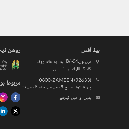
ہیڈ آفس
روشن ڈیج
پرل ون،94-B/I ایم ایم عالم روڈ،
روشن
ڈیجیٹ
گلبرگ III، لاہور،پاکستان
اکاؤنٹ
0800-ZAMEEN (92633)
مربوط ہو 
پیر تا اتوار صبح 9 بجے سے شام 6 بجے تک
ہمیں ای میل کیجئے