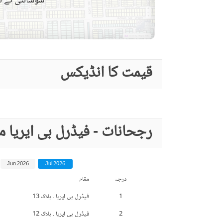
سوسائٹی کے نق
بار بی کیو کا حصہ
دیگر کمیونٹی کی سہولیات
لان یا باغ
قیمت کا انڈیکس
تفریح اور صحت
جکوزی
قریبی سکول
نزدیکی علاقے اور
رجحانات - فیڈرل بی ایریا 
قریبی ریسٹورنٹ
دوسری خصوصیات
دیگر قریبی جگہیں
Jun 2026
Jul 2026
دیکھ بھال کا عملہ
درجہ
مقام
مزید خصوصیات
1
فیڈرل بی ایریا ۔ بلاک 13
دیگر سہولیات
2
فیڈرل بی ایریا ۔ بلاک 12