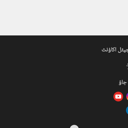
یٹل اکاؤنٹ
ل
جاؤ