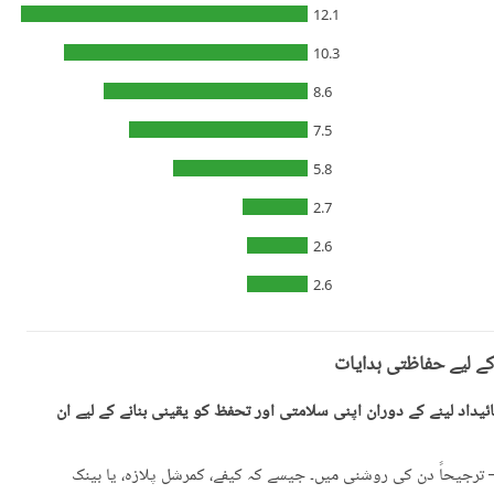
12.1
10.3
8.6
7.5
5.8
2.7
2.6
2.6
کے لیے حفاظتی ہدایات
یداد لینے کے دوران اپنی سلامتی اور تحفظ کو یقینی بنانے کے لیے ان
رجیحاً دن کی روشنی میں۔ جیسے کہ کیفے، کمرشل پلازہ، یا بینک