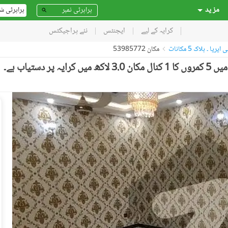
مز ید
پراپرٹی ش
کرایہ کے لیے
ایجنٹس
نئے پراجیکٹس
ریا ۔ بلاک 5 مکانات
مکان 53985772