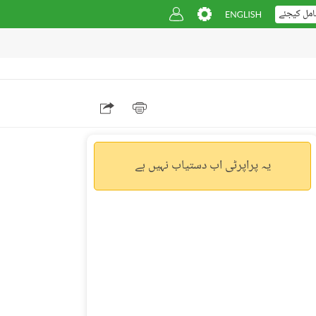
امل کیجئے
یہ پراپرٹی اب دستیاب نہیں ہے