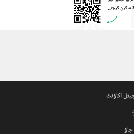
ڈ سکین کیجئے
یٹل اکاؤنٹ
ل
جاؤ