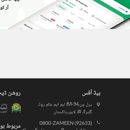
، اپنی ذاتی یا مالی معلومات شیئر کرنے سے گریز کریں۔
آر کو
سٹنگز) کے لیے ذمہ دار نہیں ہے۔ تمام صارفین اپنے اشتہارات
لیے خود ذمہ دار ہیں۔ کسی بھی معاہدے کو حتمی شکل دینے سے پہلے
یل اسٹیٹ ماہرین سے مشورہ حاصل کریں۔
ہیڈ آفس
روشن ڈیج
پرل ون،94-B/I ایم ایم عالم روڈ،
روشن
ڈیجیٹ
گلبرگ III، لاہور،پاکستان
اکاؤنٹ
0800-ZAMEEN (92633)
مربوط ہو 