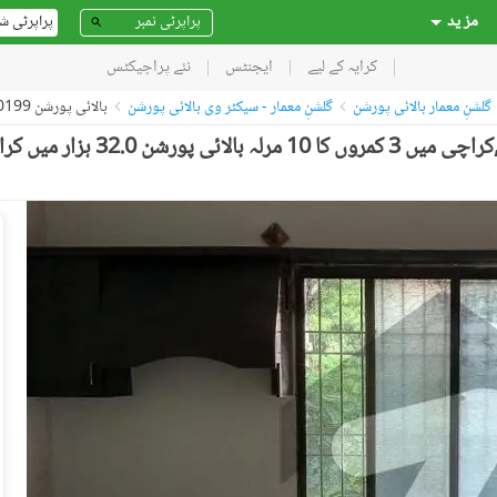
مز ید
پراپرٹی ش
کرایہ کے لیے
ایجنٹس
نئے پراجیکٹس
گلشنِ معمار بالائی پورشن
گلشنِ معمار - سیکٹر وی بالائی پورشن
بالائی پورشن 50730199
ر میں کرایہ پر دستیاب ہے۔