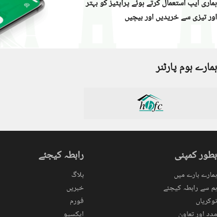
ہماری ایپ استعمال کرتے ہوئے پراپٹیز کو بہتر
جب تک دوسرا فریق مکمل طور پر قابلِ اعتبار نہ ہو
اور تیزی سے خریدیں اور بیچیں
زمین ڈاٹ کام صارفین کی طرف سے دیے گئے اشتہارات (ل
(لسٹنگز) کی درستگی، حقیقت، اور قانونی حیثیت کے 
ہمیشہ مکمل تحقیقات کریں اور پیشہ ور قانونی یا رئ
ہمارے ہوم پارٹنر
بطور کمپنی
رابطہ کیجئے
ہمارے بارے میں
بلاگ
ہم سے رابطہ کیجئے
خبریں
نوکریاں
فورم
مدد اور تعاون
ایکسپو