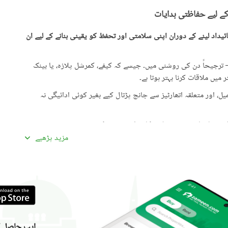
کے لیے حفاظتی ہدایات
یداد لینے کے دوران اپنی سلامتی اور تحفظ کو یقینی بنانے کے لیے ان
رجیحاً دن کی روشنی میں۔ جیسے کہ کیفے، کمرشل پلازہ، یا بینک
میں ملاقات کرنا بہتر ہوتا ہے۔
، اور متعلقہ اتھارٹیز سے جانچ پڑتال کیے بغیر کوئی ادائیگی نہ
گئی معلومات سے تفصیلات کا موازنہ ضرور کریں۔
مزید پڑھیے
ادہ اچھی لگیں۔ غیرمعمولی طور پر کم قیمتیں دھوکہ دہی کی
ں، بشمول سند ملکیت، رجسٹری، اور فروخت کنندہ/ایجنٹ کا شناختی
 کے جائیداد پر کسی بھی قسم کی رکاوٹ یا تنازعے کی جانچ کریں۔
، کسی قابل اعتماد شخص کو ساتھ لے جائیں۔
ایپ حاصل کر