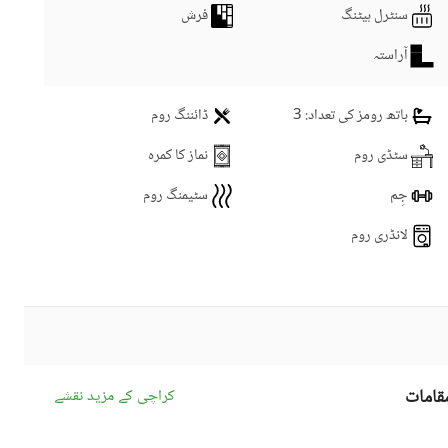
سنٹرل ہیٹنگ
فرش
آراستہ
باتھ رومز کی تعداد
: 3
ڈائننگ روم
سٹڈی روم
نماز کا کمرہ
جِم
سٹیمنگ روم
لانڈری روم
قامات
کراچی کے مزید نقشے