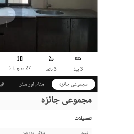
27 مربع یارڈ
3 بیڈ
3 باتھ
مجموعی جائزہ
مقام اور سفر
قی
مجموعی جائزہ
تفصیلات
قسم
بالائی پورشن