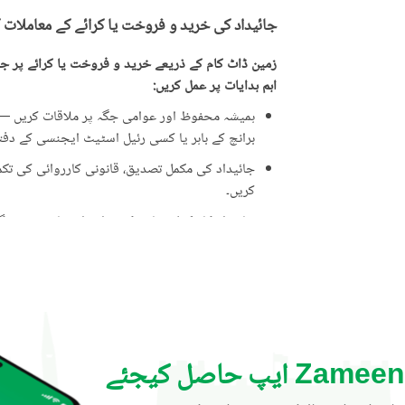
جائیداد کی خرید و فروخت یا کرائے کے معاملات 
زمین ڈاٹ کام کے ذریعے خرید و فروخت یا کرائے پر جائ
اہم ہدایات پر عمل کریں:
ہمیشہ محفوظ اور عوامی جگہ پر ملاقات کریں — ت
برانچ کے باہر یا کسی رئیل اسٹیٹ ایجنسی کے دفتر 
جائیداد کی مکمل تصدیق، قانونی کارروائی کی تکمیل
کریں۔
جائیداد کا مکمل معائنہ کریں اور اشتہار میں دی 
ایسی پیشکشوں سے ہوشیار رہیں جو حقیقت سے زی
علامت ہو سکتی ہیں۔
جائیداد کی ملکیت کے دستاویزات کی تصدیق کری
کارڈ (CNIC)۔
قانونی مشیر یا متعلقہ لینڈ اتھارٹی سے رجوع کر
Zameen ایپ حاصل کیجئے
جائیداد دیکھنے کے لیے کبھی بھی اکیلے نہ جائیں