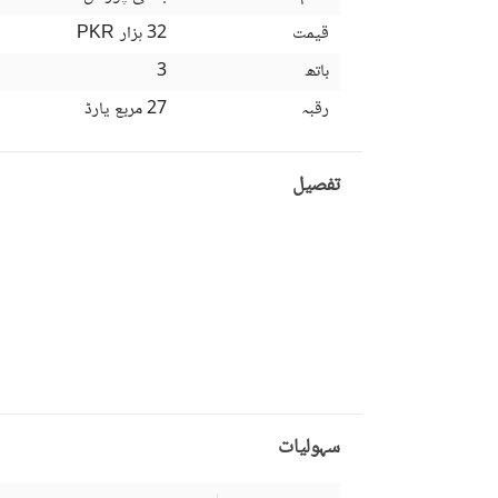
قیمت
32 ہزار
PKR
باتھ
3
رقبہ
27 مربع یارڈ
تفصیل
سہولیات