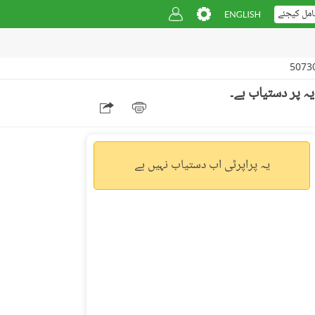
امل کیجئے
یہ پراپرٹی اب دستیاب نہیں ہے