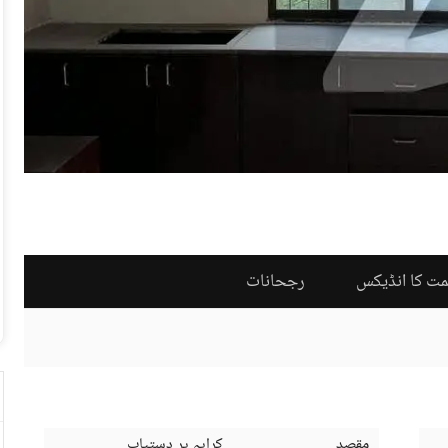
مت کا انڈیکس
رجحانات
مقصد
کرایہ پر دستیاب