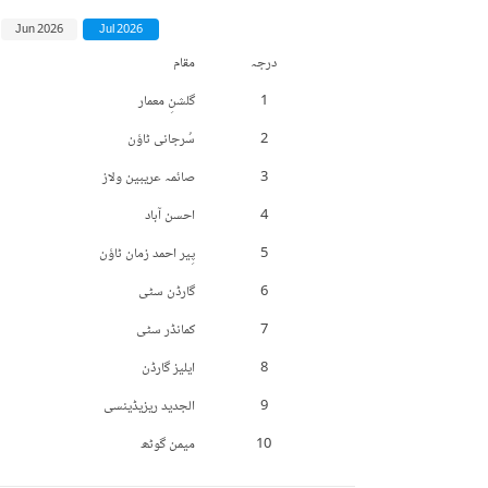
Jun 2026
Jul 2026
درجہ
مقام
1
گلشنِ معمار
2
سُرجانی ٹاؤن
3
صائمہ عریبین ولاز
4
احسن آباد
5
پِیر احمد زمان ٹاؤن
6
گارڈن سٹی
7
کمانڈر سٹی
8
ایلیز گارڈن
9
الجدید ریزیڈینسی
10
میمن گوٹھ