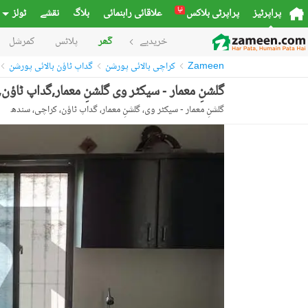
نیا
پراپرٹیز
پراپرٹی بلاکس
علاقائی راہنمائی
بلاگ
نقشے
ٹولز
خریدیے
گھر
پلاٹس
کمرشل
Zameen
کراچی بالائی پورشن
گداپ ٹاؤن بالائی پورشن
گلشنِ معمار - سیکٹر وی گلشنِ معمار,گداپ ٹاؤن,کراچی میں 3 کمروں کا 10 مرلہ بالائی پورشن 32.0 ہزا
گلشنِ معمار - سیکٹر وی، گلشنِ معمار، گداپ ٹاؤن، کراچی، سندھ