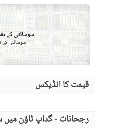
سوسائٹی کے نقش
سوسائٹی کے نق
قیمت کا انڈیکس
رجحانات - گداپ ٹاؤن میں س