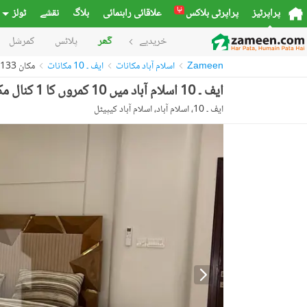
نیا
پراپرٹیز
پراپرٹی بلاکس
علاقائی راہنمائی
بلاگ
نقشے
ٹولز
خریدیے
گھر
پلاٹس
کمرشل
Zameen
اسلام آباد مکانات
ایف ۔ 10 مکانات
مکان 54335133
ایف ۔ 10 اسلام آباد میں 10 کمروں کا 1 کنال مکان 10.0 لاکھ میں کرایہ پر دستیاب ہے۔
ایف ۔ 10، اسلام آباد، اسلام آباد کیپیٹل