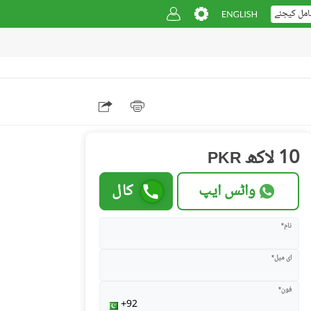
امل کیجئے
10 لاکھ
PKR
واٹس ایپ
کال
نام*
ای میل*
فون*