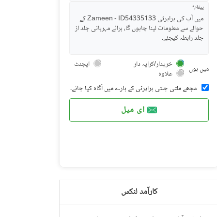
پیغام*
خریدار/کرایہ دار
ایجنٹ
میں ہوں
علاوہ
مجھے ملتی جلتی پراپرٹی کے بارے میں آگاہ کیا جائے۔
ای میل
کارآمد لنکس