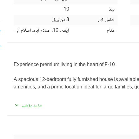
بیڈ
10
شامل کی
3 دن پہلے
مقام
ایف ۔ 10، اسلام آباد، اسلام آباد کیپیٹل
Experience premium living in the heart of F-10
A spacious 12-bedroom fully furnished house is available f
amenities, and a prime location ideal for large families, g
 Property Features:
مزید پڑھیے
 12 Spacious Bedrooms with Attached Bathrooms
 Fully Furnished with Premium Interior
 Spacious TV Lounge & Drawing Dining Area
 Modern Kitchen with Quality Fittings