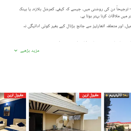
رجیحاً دن کی روشنی میں۔ جیسے کہ کیفے، کمرشل پلازہ، یا بینک
میں ملاقات کرنا بہتر ہوتا ہے۔
، اور متعلقہ اتھارٹیز سے جانچ پڑتال کیے بغیر کوئی ادائیگی نہ
گئی معلومات سے تفصیلات کا موازنہ ضرور کریں۔
مزید پڑھیے
ادہ اچھی لگیں۔ غیرمعمولی طور پر کم قیمتیں دھوکہ دہی کی
ں، بشمول سند ملکیت، رجسٹری، اور فروخت کنندہ/ایجنٹ کا شناختی
 کے جائیداد پر کسی بھی قسم کی رکاوٹ یا تنازعے کی جانچ کریں۔
ٹائیٹینیم
مقبول ترین
مقبول ترین
، کسی قابل اعتماد شخص کو ساتھ لے جائیں۔
، اپنی ذاتی یا مالی معلومات شیئر کرنے سے گریز کریں۔
سٹنگز) کے لیے ذمہ دار نہیں ہے۔ تمام صارفین اپنے اشتہارات
لیے خود ذمہ دار ہیں۔ کسی بھی معاہدے کو حتمی شکل دینے سے پہلے