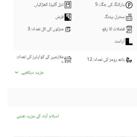
 Car Parking Space
پارکنگ کی جگہ
: 5
ڈبل گلیزڈ کھڑکیاں
 Servant Quarter
 Beautiful Location with Easy Access to Main Roads, Ma
سنٹرل ہیٹنگ
فرش
فضلات کا رفع
منزلوں کی کل تعداد
: 3
 Prime Location: F-10 Islamabad
A perfect blend of comfort, luxury, and convenience. 
آراستہ
رابطہ تفصیل دیکھیے
 Contact now for visit & more details! 
ملازمین کے کوارٹرز کی تعداد
:
باتھ رومز کی تعداد
: 12
2
ڈائننگ روم
کچنز کی تعداد
: 2
مزید دیکھیے
نماز کا کمرہ
پائوڈر روم
سٹورز کی تعداد
سٹیمنگ روم
لانڈری روم
دیگر کمرے
اسلام آباد کے مزید نقشے
سیٹلائیٹ یا کیبل ٹی وی
انٹرکام