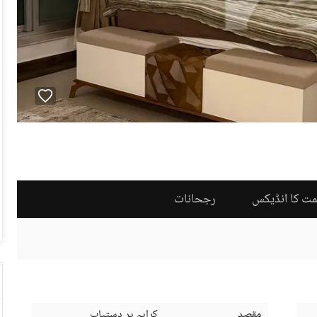
مت کا انڈیکس
رجحانات
مقصد
کرایہ پر دستیاب