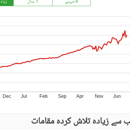
6 مہینے
1 سال
زیاد
حفاظتی عملہ
معذوروں کے لئے سہولیات
Dec
Jul
Feb
Sep
Apr
Nov
Jun