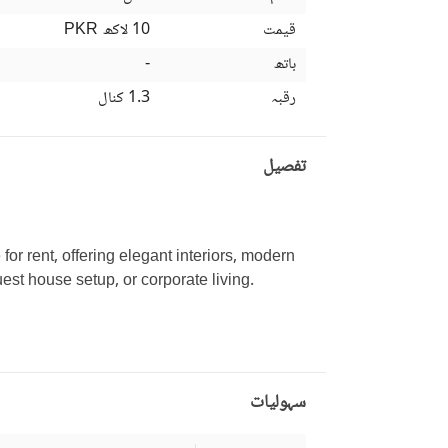
قیمت
10 لاکھ
PKR
باتھ
-
رقبہ
1.3 کنال
تفصیل
or rent, offering elegant interiors, modern 
uest house setup, or corporate living. 
سہولیات