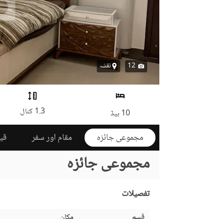
12
نقشہ
1.3 کنال
10 بیڈ
مجموعی جائزہ
مقام اور سفر
قی
مجموعی جائزہ
تفصیلات
قسم
مکان