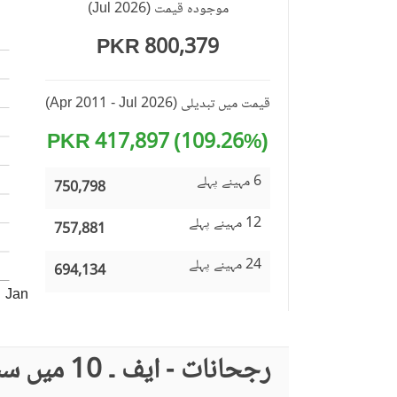
موجودہ قیمت
(
Jul 2026
)
دیکھ بھال کا عملہ
800,379 PKR
مزید خصوصیات
دیگر سہولیات
قیمت میں تبدیلی
(Apr 2011 - Jul 2026)
(109.26%) 417,897 PKR
6 مہینے پہلے
750,798
12 مہینے پہلے
757,881
24 مہینے پہلے
694,134
Jan
رجحانات - ایف ۔ 10 میں سب سے زیادہ تلاش کردہ مقامات