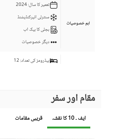
تعمیر کا سال
: 2024
rkets & Schools
سنٹرلی ائیرکنڈیشنڈ
اہم خصوصیات
بجلی کا بیک اپ
دیگر خصوصیات
بیڈرومز کی تعداد
: 12
ڈرائنگ روم
سٹڈی روم
کمرہ جات
مقام اور سفر
جِم
لائونج یا سٹنگ روم
ایف ۔ 10 کا نقشہ
قریبی مقامات
برانڈ بینڈ انٹرنیٹ تک رسائی
کاروبار اور مواصلات
دیگر کاروباری اور مواصلات