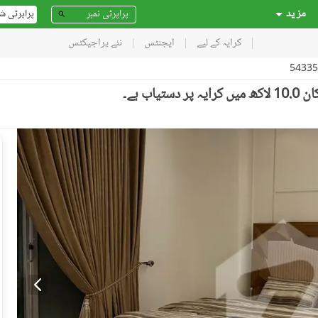
مز ید
پراپرٹی ش
کرایہ کے لیے
ایجنٹس
نئے پراجیکٹس