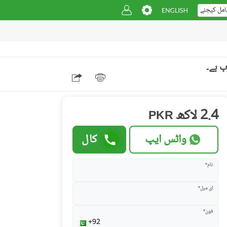
امل کیجئے
2.4 لاکھ
PKR
واٹس ایپ
کال
نام*
ای میل*
فون*