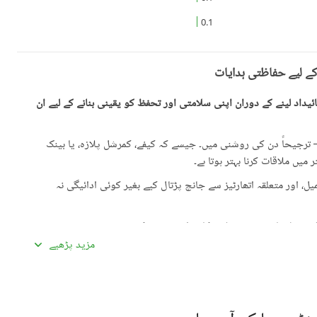
0.1
کے لیے حفاظتی ہدایات
یداد لینے کے دوران اپنی سلامتی اور تحفظ کو یقینی بنانے کے لیے ان
رجیحاً دن کی روشنی میں۔ جیسے کہ کیفے، کمرشل پلازہ، یا بینک
میں ملاقات کرنا بہتر ہوتا ہے۔
، اور متعلقہ اتھارٹیز سے جانچ پڑتال کیے بغیر کوئی ادائیگی نہ
گئی معلومات سے تفصیلات کا موازنہ ضرور کریں۔
مزید پڑھیے
ادہ اچھی لگیں۔ غیرمعمولی طور پر کم قیمتیں دھوکہ دہی کی
ں، بشمول سند ملکیت، رجسٹری، اور فروخت کنندہ/ایجنٹ کا شناختی