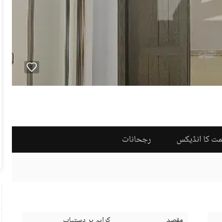
مت کا انڈیکس
رجحانات
مقصد
کرایہ پر دستیاب