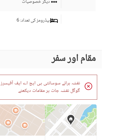
دیگر خصوصیات
بیڈرومز کی تعداد
: 6
ڈرائنگ روم
سٹڈی روم
کمرہ جات
مقام اور سفر
جِم
لائونج یا سٹنگ روم
نقشہ برائے سوسائٹی پی ایچ اے ایف آفیسرز ر
برانڈ بینڈ انٹرنیٹ تک رسائی
گوگل نقشہ جات پر مقامات دیکھئے
کاروبار اور مواصلات
دیگر کاروباری اور مواصلات
کی سہولیات
کمیونٹی لان یا گارڈن
فرسٹ ایڈ یا میڈیکل سنٹر
کمیونٹی خصوصیات