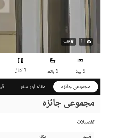
11
نقشہ
1 کنال
5 بیڈ
6 باتھ
مجموعی جائزہ
مقام اور سفر
قی
مجموعی جائزہ
تفصیلات
قسم
مکان