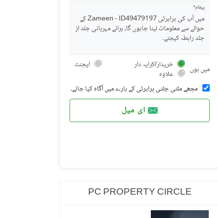
پیغام*
خریدار/کرایہ دار
ایجنٹ
میں ہوں
علاوہ
مجھے ملتی جلتی پراپرٹی کے بارے میں آگاہ کیا جائے۔
ای میل
PC PROPERTY CIRCLE