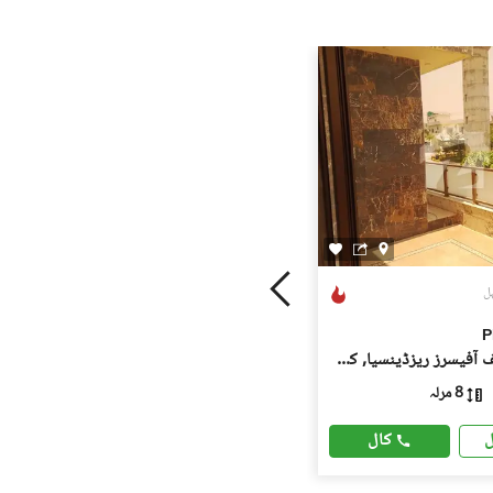
P
پی ایچ اے ایف آفیسرز ریزڈینسیا, کوری روڈ
8 مرلہ
کال
ل