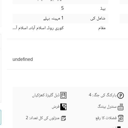
بیڈ
5
شامل کی
1 مہینہ پہلے
مقام
کوری روڈ، اسلام آباد، اسلام آباد کیپیٹل
undefined
پارکنگ کی جگہ
: 4
ڈبل گلیزڈ کھڑکیاں
سنٹرل ہیٹنگ
فرش
فضلات کا رفع
منزلوں کی کل تعداد
: 2