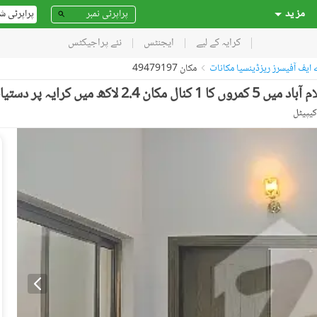
مز ید
پراپرٹی ش
کرایہ کے لیے
ایجنٹس
نئے پراجیکٹس
 ایف آفیسرز ریزڈینسیا مکانات
مکان 49479197
یں کرایہ پر دستیاب ہے۔
کیپیٹل