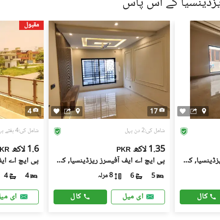
زڈینسیا کے آس پاس
 کے جائیداد پر کسی بھی قسم کی رکاوٹ یا تنازعے کی جانچ کریں۔
مقبول
، کسی قابل اعتماد شخص کو ساتھ لے جائیں۔
، اپنی ذاتی یا مالی معلومات شیئر کرنے سے گریز کریں۔
سٹنگز) کے لیے ذمہ دار نہیں ہے۔ تمام صارفین اپنے اشتہارات
لیے خود ذمہ دار ہیں۔ کسی بھی معاہدے کو حتمی شکل دینے سے پہلے
یل اسٹیٹ ماہرین سے مشورہ حاصل کریں۔
4
17
شامل کی:2 دن پہل
شامل کی:4 ہفتے پہل
1.35 لاکھ
1.6 لاکھ
KR
PKR
پی ایچ اے ایف آفیسرز ریزڈینسیا, کوری روڈ
پی ایچ اے ایف آفیسرز ریزڈینسیا, کوری روڈ
8 مرلہ
4
4
6
5
کال
کال
ای میل
ای می