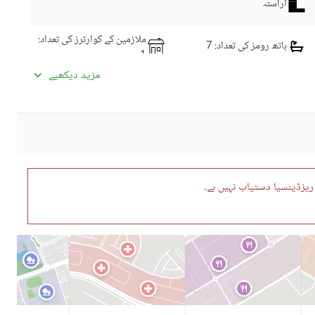
آراستہ
ملازمین کے کوارٹرز کی تعداد
:
باتھ رومز کی تعداد
: 7
1
ڈائننگ روم
کچنز کی تعداد
: 2
مزید دیکھیے
نماز کا کمرہ
پائوڈر روم
سٹورز کی تعداد
: 1
سٹیمنگ روم
لانڈری روم
دیگر کمرے
یزڈینسیا دستیاب نہیں ہے۔
سیٹلائیٹ یا کیبل ٹی وی
انٹرکام
کمیونٹی سوئمنگ پول
کمیونٹی جم
ڈے کیئر سینٹر
بچوں کے کھیلنے کا حصہ