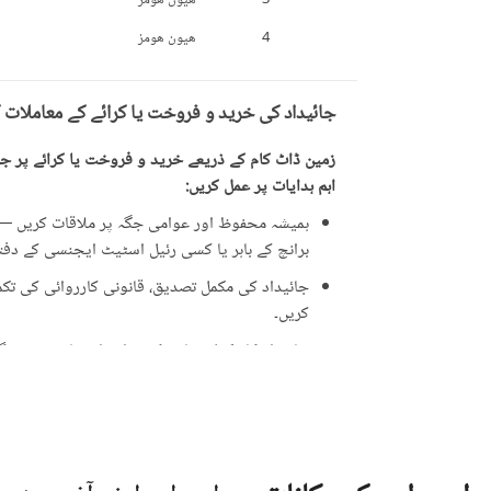
4
هیون هومز
جائیداد کی خرید و فروخت یا کرائے کے معاملات 
زمین ڈاٹ کام کے ذریعے خرید و فروخت یا کرائے پر جائ
اہم ہدایات پر عمل کریں:
ہمیشہ محفوظ اور عوامی جگہ پر ملاقات کریں — ت
برانچ کے باہر یا کسی رئیل اسٹیٹ ایجنسی کے دفتر 
جائیداد کی مکمل تصدیق، قانونی کارروائی کی تکمیل
کریں۔
جائیداد کا مکمل معائنہ کریں اور اشتہار میں دی 
ایسی پیشکشوں سے ہوشیار رہیں جو حقیقت سے زی
علامت ہو سکتی ہیں۔
جائیداد کی ملکیت کے دستاویزات کی تصدیق کری
کارڈ (CNIC)۔