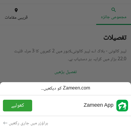
مجموعی جائزہ
قریبی مقامات
تفصیلات
لیبر کالونی - بلاک اے لیبر کالونی,لاہور میں 2 کمروں کا 3 مرلہ فلیٹ
22.0 ہزار میں کرایہ پر دستیاب ہے۔
تفصیل پڑھیں
قسم
فلیٹ
Zameen.com کو دیکھیں...
قیمت
22 ہزار
PKR
Zameen App
کھولیے
باتھ
1 باتھ
رقبہ
3 مرلہ
براؤزر میں جاری رکھیں
مقصد
کرایہ پر دستیاب