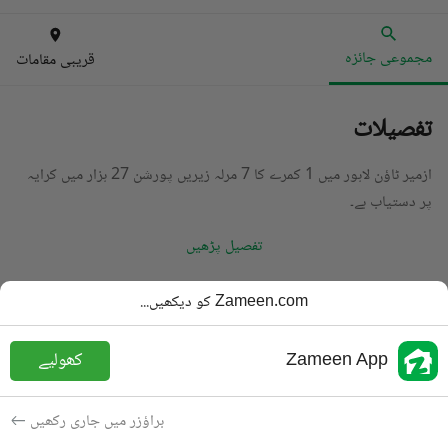
مجموعی جائزہ
قریبی مقامات
تفصیلات
ازمیر ٹاؤن لاہور میں 1 کمرے کا 7 مرلہ زیریں پورشن 27 ہزار میں کرایہ
پر دستیاب ہے۔
تفصیل پڑھیں
قسم
زیریں پورشن
Zameen.com کو دیکھیں...
قیمت
27 ہزار
PKR
Zameen App
کھولیے
باتھ
1 باتھ
رقبہ
7 مرلہ
براؤزر میں جاری رکھیں
مقصد
کرایہ پر دستیاب