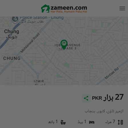
27 ہزار
PKR
ازمیر ٹاؤن، لاہور، پنجاب
7 مرلہ
1 بیڈ
1 باتھ