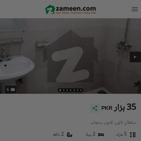
6
35 ہزار
PKR
سلطان ٹاؤن، لاہور، پنجاب
5 مرلہ
2 بیڈ
2 باتھ