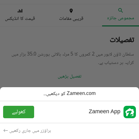
مجموعی جائزہ
قریبی مقامات
قیمت کا انڈیکس
تفصیلات
سلطان ٹاؤن لاہور میں 2 کمروں کا 5 مرلہ بالائی پورشن 35.0 ہزار میں
کرایہ پر دستیاب ہے۔
تفصیل پڑھیں
قسم
بالائی پورشن
Zameen.com کو دیکھیں...
قیمت
35 ہزار
PKR
Zameen App
کھولیے
باتھ
2 باتھ
رقبہ
5 مرلہ
براؤزر میں جاری رکھیں
مقصد
کرایہ پر دستیاب