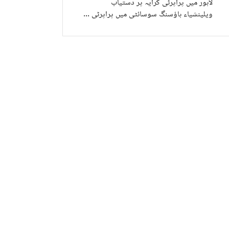
لاہور میں پراپرٹی کرایہ پر دستیاب
ویلینشیاء ہاؤسنگ سوسائٹی میں پراپرٹی کرایہ پر دستیاب
جاب