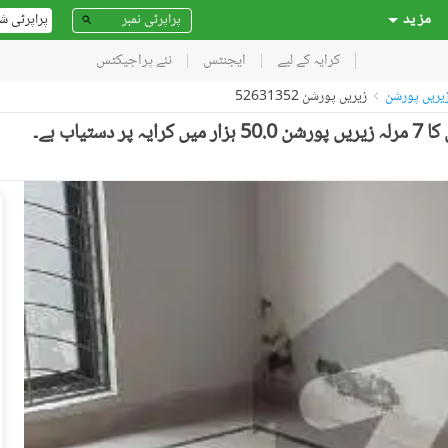
مز ید
پراپرٹی ش
کرایہ کے لیے
ایجنٹس
نئے پراجیکٹس
یریں پورشن
زیریں پورشن 52631352