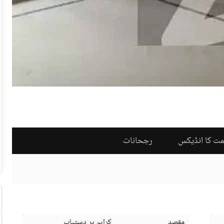
مت کا انڈیکس
رجحانات
مقصد
کرایہ پر دستیاب