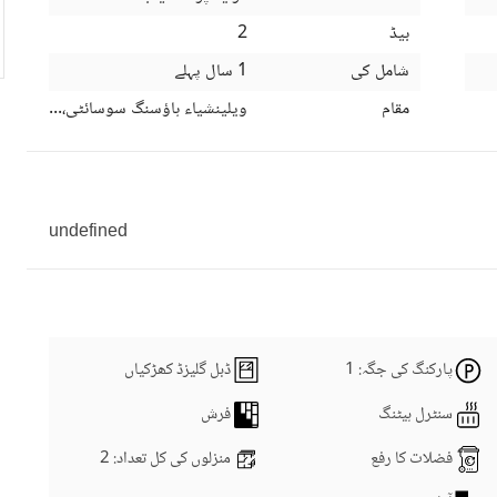
بیڈ
2
شامل کی
1 سال پہلے
مقام
ویلینشیاء ہاؤسنگ سوسائٹی، لاہور، پن
undefined
پارکنگ کی جگہ
: 1
ڈبل گلیزڈ کھڑکیاں
سنٹرل ہیٹنگ
فرش
فضلات کا رفع
منزلوں کی کل تعداد
: 2