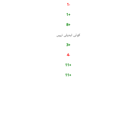
-1
+1
+8
کوئی تبدیلی نہیں
+3
-4
+11
+11