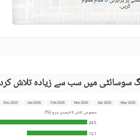
شے پر پراپرٹی کا مقام معلوم
کریں۔
کمیونٹی مسجد
کمیونٹی سنٹر
دیگر صحت کی دیکھ بھال اور
جکوزی
تفریح کی سہولیات
قریبی ہسپتال
قریبی شاپنگ مالز
ائیرپورٹ سے فاصلہ (کلومیٹر
قریبی پبلک ٹرانسپورٹ سروس
میں)
نگ سوسائٹی میں سب سے زیادہ تلاش کرد
حفاظتی عملہ
معذوروں کے لئے سہولیات
Dec 2025
Jan 2026
Feb 2026
Mar 2026
Apr 2026
May 2026
مجموعی تلاش کا فیصدی شرح (%)
24.5
12.1