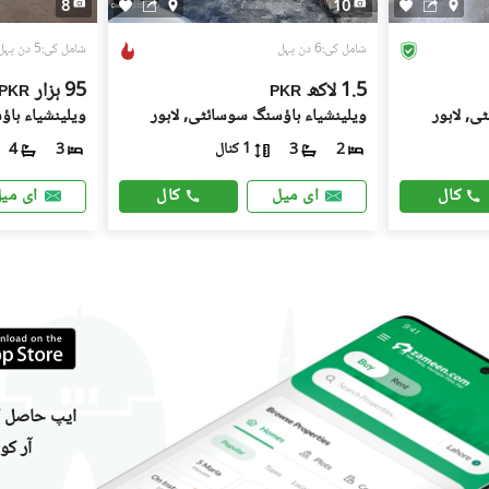
8
10
شامل کی:6 دن پہل
شامل کی:5 دن پہل
1.5 لاکھ
95 ہزار
PKR
PKR
ی, لاہور
ویلینشیاء ہاؤسنگ سوسائٹی, لاہور
ویلینشیاء ہاؤ
1 کنال
4
3
3
2
کال
کال
ای میل
ای می
ایپ حاصل کر
آر کو