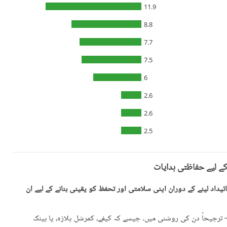
11.9
8.8
7.7
7.5
6
2.6
2.6
2.5
کے لیے حفاظتی ہدایات
یداد لینے کے دوران اپنی سلامتی اور تحفظ کو یقینی بنانے کے لیے ان
رجیحاً دن کی روشنی میں۔ جیسے کہ کیفے، کمرشل پلازہ، یا بینک