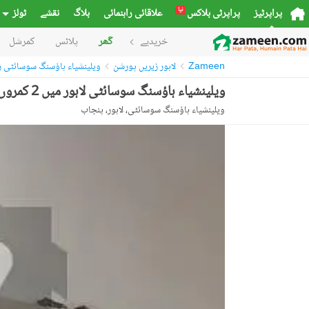
نیا
پراپرٹیز
پراپرٹی بلاکس
علاقائی راہنمائی
بلاگ
نقشے
ٹولز
خریدیے
گھر
پلاٹس
کمرشل
Zameen
لاہور زیریں پورشن
ویلینشیاء ہاؤسنگ سوسائٹی ز
ویلینشیاء ہاؤسنگ سوسائٹی لاہور میں 2 کمروں کا 7 مرلہ زیریں پورشن 50.0 ہزار میں کرایہ پر دستیاب ہے۔
ویلینشیاء ہاؤسنگ سوسائٹی، لاہور، پنجاب