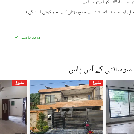
میں ملاقات کرنا بہتر ہوتا ہے۔
، اور متعلقہ اتھارٹیز سے جانچ پڑتال کیے بغیر کوئی ادائیگی نہ
گئی معلومات سے تفصیلات کا موازنہ ضرور کریں۔
مزید پڑھیے
ادہ اچھی لگیں۔ غیرمعمولی طور پر کم قیمتیں دھوکہ دہی کی
ں، بشمول سند ملکیت، رجسٹری، اور فروخت کنندہ/ایجنٹ کا شناختی
 سوسائٹی کے آس پاس
 کے جائیداد پر کسی بھی قسم کی رکاوٹ یا تنازعے کی جانچ کریں۔
مقبول
مقبول
، کسی قابل اعتماد شخص کو ساتھ لے جائیں۔
، اپنی ذاتی یا مالی معلومات شیئر کرنے سے گریز کریں۔
سٹنگز) کے لیے ذمہ دار نہیں ہے۔ تمام صارفین اپنے اشتہارات
لیے خود ذمہ دار ہیں۔ کسی بھی معاہدے کو حتمی شکل دینے سے پہلے
یل اسٹیٹ ماہرین سے مشورہ حاصل کریں۔