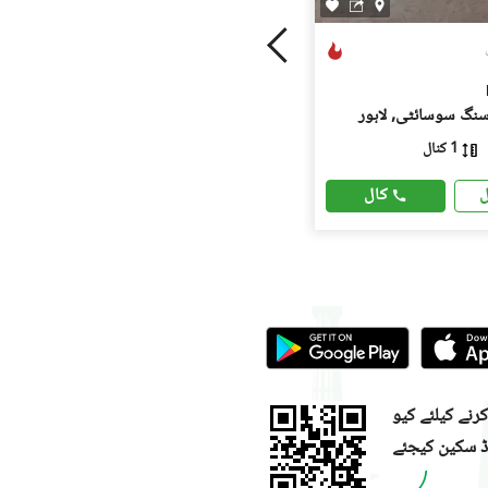
سنگ سوسائٹی, لاہور
1 کنال
کال
ل
نے کیلئے کیو
ڈ سکین کیجئے