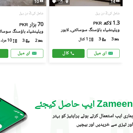
10
14
شامل کی:2 دن پہل
شامل کی:2 دن پہل
1.3 لاکھ
70 ہزار
PKR
PKR
ویلینشیاء ہاؤسنگ سوسائٹی, لاہور
ویلینشیاء ہاؤسنگ سوسائٹ
1 کنال
3
3
10 مرلہ
3
2
کال
ای میل
ای میل
Zameen ایپ حاصل کیجئے
ہماری ایپ استعمال کرتے ہوئے پراپٹیز کو بہتر
اور تیزی سے خریدیں اور بیچیں