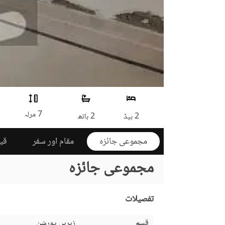
7 مرلہ
2 بیڈ
2 باتھ
مجموعی جائزہ
مقام اور سفر
قی
مجموعی جائزہ
تفصیلات
قسم
زیریں پورشن