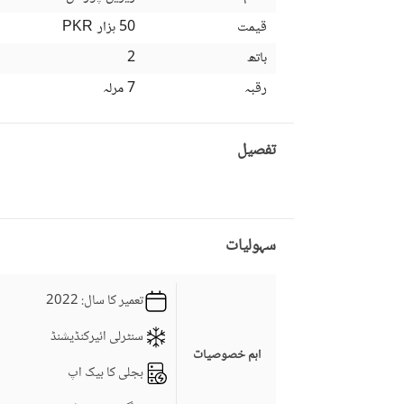
قیمت
50 ہزار
PKR
باتھ
2
رقبہ
7 مرلہ
تفصیل
سہولیات
تعمیر کا سال
: 2022
سنٹرلی ائیرکنڈیشنڈ
اہم خصوصیات
بجلی کا بیک اپ