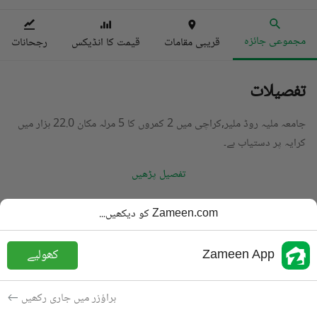
مجموعی جائزہ
قریبی مقامات
قیمت کا انڈیکس
رجحانات
تفصیلات
جامعہ ملیہ روڈ ملیر,کراچی میں 2 کمروں کا 5 مرلہ مکان 22.0 ہزار میں
کرایہ پر دستیاب ہے۔
تفصیل پڑھیں
قسم
مکان
Zameen.com کو دیکھیں...
قیمت
22 ہزار
PKR
Zameen App
کھولیے
باتھ
3 باتھ
رقبہ
120 مربع یارڈ
براؤزر میں جاری رکھیں
مقصد
کرایہ پر دستیاب