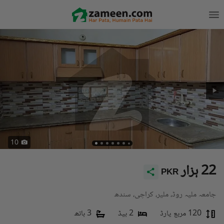
10
22 ہزار
PKR
جامعہ ملیہ روڈ، ملیر، کراچی، سندھ
120 مربع یارڈ
2 بیڈ
3 باتھ