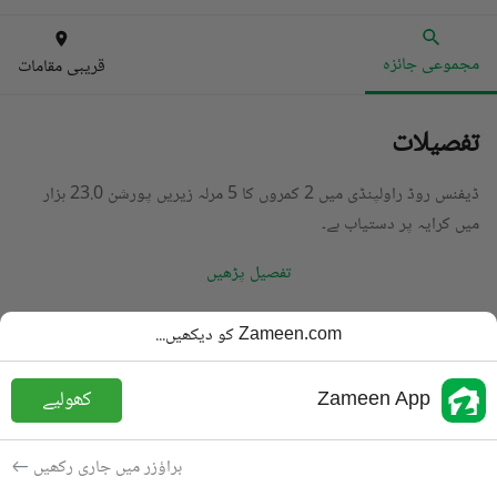
مجموعی جائزہ
قریبی مقامات
تفصیلات
ڈیفنس روڈ راولپنڈی میں 2 کمروں کا 5 مرلہ زیریں پورشن 23.0 ہزار
میں کرایہ پر دستیاب ہے۔
تفصیل پڑھیں
قسم
زیریں پورشن
Zameen.com کو دیکھیں...
قیمت
23 ہزار
PKR
Zameen App
کھولیے
باتھ
2 باتھ
رقبہ
5 مرلہ
براؤزر میں جاری رکھیں
مقصد
کرایہ پر دستیاب