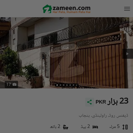
17
23 ہزار
PKR
ڈیفنس روڈ، راولپنڈی، پنجاب
5 مرلہ
2 بیڈ
2 باتھ