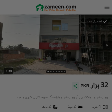
تصدیق شدہ
7
32 ہزار
PKR
ویلینشیاء ۔ بلاک پی1، ویلینشیاء ہاؤسنگ سوسائٹی، لاہور، پنجاب
4 مرلہ
2 بیڈ
2 باتھ