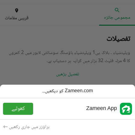
مجموعی جائزہ
قریبی مقامات
تفصیلات
ویلینشیاء ۔ بلاک پی1 ویلینشیاء ہاؤسنگ سوسائٹی لاہور میں 2 کمروں
کا 4 مرلہ فلیٹ 32 ہزار میں کرایہ پر دستیاب ہے۔
تفصیل پڑھیں
قسم
فلیٹ
Zameen.com کو دیکھیں...
قیمت
32 ہزار
PKR
Zameen App
کھولیے
باتھ
2 باتھ
رقبہ
4 مرلہ
براؤزر میں جاری رکھیں
مقصد
کرایہ پر دستیاب